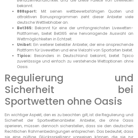
Benutzerfreundlichkeit und die breite Palette von Livewetten
bekannt.
888sport:
Mit seinen wettbewerbsfähigen Quoten und
attraktiven Bonusprogrammen zieht dieser Anbieter viele
deutsche Wettliebhaber an.
Bet365:
Bekannt für eine der umfangreichsten Livewetten-
Plattformen, bietet Bet365 eine hervorragende Auswahl an
Wettmöglichkeiten in Echtzeit.
Unibet:
Ein weiterer beliebter Anbieter, der eine ansprechende
Plattform für Livewetten und eine Vielzahl von Sportarten bietet.
Tipico:
Besonders in Deutschland bekannt, bietet Tipico
zuverlässige und einfach zu verstehende Wettoptionen ohne
Oasis.
Regulierung und
Sicherheit bei
Sportwetten ohne Oasis
Ein wichtiger Aspekt, den es zu beachten gilt, ist die Regulierung und
Sicherheit der Sportwettenanbieter. Anbieter, die ohne Oasis
operieren, müssen dennoch sicherstellen, dass sie den deutschen
Rechtlichen Rahmenbedingungen entsprechen. Das bedeutet, dass
sie eine gültige Glücksspiellizenz vorweisen können, die sie zur