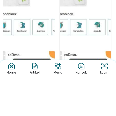
Home
Artikel
Menu
Kontak
Login