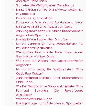
Anbietern Ohne Oasis
Sicherheit Bei Wettanbietern Ohne Lugas
Limits & Gebühren Bei Online Wettanbietern Mit
Paysafecard
Das Oasis-system Erklärt
Fortuneplay: Paysafecard Sportwettenanbieter
Mit Starken Boni Unter Abzug Von Oasis
Zahlungsmethoden Bei Online Buchmachern
Abgerechnet Sperrdatei
Nachteile Von Sportwetten Ohne Oasis:
Ninlay: Schnelle Ein- Und Auszahlungen Für
Paysafecard Sportwetten
Wettquoten Und Märkte Unter Paysafecard
Sportwetten Weniger Oasis
Wie Kann Ich Wetten Trotz Oasis Startverbot
Abgeben?
Ist Ha Sido Legal, Bei Wettanbietern Ohne
Oasis Über Wetten?
Zahlungsmöglichkeiten Unter Buchmachern
Ohne Oasis
Wie Der Gastronomie Shop Wettanbieter Ohne
Palmeral Bewerten, Die Paysafecard
Akzeptieren
Wettanbieter Ohne Lugas
Häufige Fragen Und Antworten Zu Sportwetten