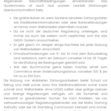
Allgemeinen Geschäftsbedingungen einverstanden. Das
Quotenniveau ist auch laut unseren Leonbet Erfahrungen
überdurchschnittlich belly.
Der größte Nutzen ist, wenn Sie keine sensiblen Zahlungsdaten
wie Kreditkarteninformationen oder aber Bankverbindungen
an family room Wettanbieter übermitteln müssen.
Da sie nicht der deutschen Regulierung unterliegen, sind
immer sie auch bei weitem nicht verpflichtet, sich the das
OASIS-System anzuschließen.
Es gibt gleich im übrigen einige Nachteile bei jeder Nutzung
von Wettanbietern ohne LUGAS.
Umsatzanforderungen von 5- bis 10-mal dem Bonusbetrag
sind realistisch, wenn ein Zeitraum vonseiten 14 bis 25 Tagen
für die Erfüllung der Bedingungen gewährt wird.
Wer den Buchmacher gerne testen möchte, erhält zum
Commence einen Ersteinzahlungsbonus vonseiten 100 % bis
hin zu zu 200 Euro.
Die Nutzung von etablierten Zahlungsanbietern bietet Schutz vor
Betrug und stellt sicher, dass Ihre Geldtransaktionen sicher sowie
schnell sind. Wettanbieter ohne LUGAS sollten über gültige Lizenzen
und strenge Regulierungen verfügen, um die Sicherheit und
Seriosität zu gewährleisten. Suchen Sie nach Anbietern, die von
vertrauenswürdigen Regulierungsbehörden wie der Malta Gaming
Authority oder der UK Gambling Commission lizenziert sind immer.