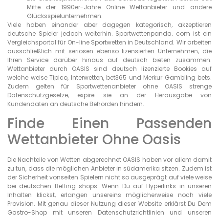
Mitte der 1990er-Jahre Online Wettanbieter und andere
Glücksspielunternehmen.
Viele haben einander aber dagegen kategorisch, akzeptieren
deutsche Spieler jedoch weiterhin. Sportwettenpanda. com ist ein
Vergleichsportal für On-line Sportwetten in Deutschland. Wir arbeiten
ausschließlich mit seriösen ebenso lizensierten Unternehmen, die
Ihren Service darüber hinaus auf deutsch bieten zusammen.
Wettanbieter durch OASIS sind deutsch lizenzierte Bookies auf
welche weise Tipico, Interwetten, bet365 und Merkur Gambling bets.
Zudem gelten für Sportwettenanbieter ohne OASIS strenge
Datenschutzgesetze, expire sie an der Herausgabe von
Kundendaten an deutsche Behörden hindern.
Finde Einen Passenden
Wettanbieter Ohne Oasis
Die Nachteile von Wetten abgerechnet OASIS haben vor allem damit
zu tun, dass die möglichen Anbieter in südamerika sitzen. Zudem ist
der Sicherheit vonseiten Spielern nicht so ausgeprägt auf viele weise
bei deutschen Betting shops. Wenn Du auf Hyperlinks in unseren
Inhalten klickst, erlangen unsereins möglicherweise noch viele
Provision. Mit genau dieser Nutzung dieser Website erklärst Du Dem
Gastro-Shop mit unseren Datenschutzrichtlinien und unseren