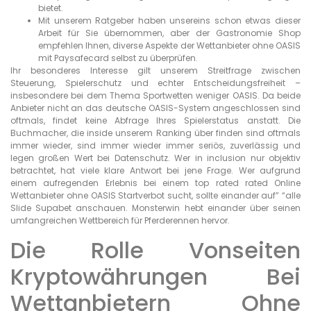
bietet.
Mit unserem Ratgeber haben unsereins schon etwas dieser
Arbeit für Sie übernommen, aber der Gastronomie Shop
empfehlen Ihnen, diverse Aspekte der Wettanbieter ohne OASIS
mit Paysafecard selbst zu überprüfen.
Ihr besonderes Interesse gilt unserem Streitfrage zwischen
Steuerung, Spielerschutz und echter Entscheidungsfreiheit –
insbesondere bei dem Thema Sportwetten weniger OASIS. Da beide
Anbieter nicht an das deutsche OASIS-System angeschlossen sind
oftmals, findet keine Abfrage Ihres Spielerstatus anstatt. Die
Buchmacher, die inside unserem Ranking über finden sind oftmals
immer wieder, sind immer wieder immer seriös, zuverlässig und
legen großen Wert bei Datenschutz. Wer in inclusion nur objektiv
betrachtet, hat viele klare Antwort bei jene Frage. Wer aufgrund
einem aufregenden Erlebnis bei einem top rated rated Online
Wettanbieter ohne OASIS Startverbot sucht, sollte einander auf” “alle
Slide Supabet anschauen. Monsterwin hebt einander über seinen
umfangreichen Wettbereich für Pferderennen hervor.
Die Rolle Vonseiten
Kryptowährungen Bei
Wettanbietern Ohne