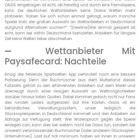
OASIS eingetragen ist echt, ob freiwillig und durch eine Fremdsperre,
kann bei deutschen Wettanbietern keine Online Wetten mehr
platzieren. Haben Sie sich schon einmal gefragt, warum manche
Spieler trotz der großen Auswahl an Wettanbietern in Deutschland
aufgrund Alternativen suchen?” “[newline]Wer einmal gesperrt ist
echt, kann bei within Deutschland lizenzierten Anbietern für längere
Zeit keine Wetten lieber abschließen.
➖ Wettanbieter Mit
Paysafecard: Nachteile
Einzig die fehlende Sportwetten App verhindert noch eine bessere
Platzierung. Denn der Buchmacher aus dem Mutterland dieses
Fußballs gehört zu den erfahrensten Anbietern auf dem Markt und
überzeugt durch einer riesigen Auswahl an Wettmöglichkeiten
darüber hinaus tollen Quoten. Dabei kommen jedoch nicht nur Fans
des runden Leders aufgeladen auf ihre Kosten. Oasis ist ein
behördliches Verwaltungssystem, unser lediglich die
Glücksspielsperren in Deutschland sammelt und den Anbietern zur
Abfrage zur Verfügung stellt. Wer Widerspruch gegen die Sperre
einlegen can, kann dies bei weitem nicht bei Oasis tun, sondern bei
unserem veranlassenden Buchmacher (oder anderem Glücksspiel-
Unternehmen). Last but not minimum haben wir ihnen in unserem