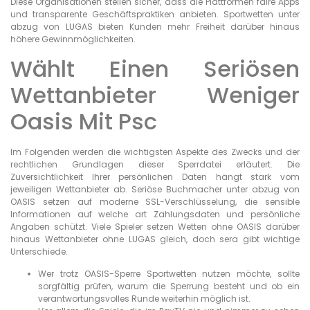
Diese Organisationen stellen sicher, dass die Plattformen faire Apps
und transparente Geschäftspraktiken anbieten. Sportwetten unter
abzug von LUGAS bieten Kunden mehr Freiheit darüber hinaus
höhere Gewinnmöglichkeiten.
Wählt Einen Seriösen
Wettanbieter Weniger
Oasis Mit Psc
Im Folgenden werden die wichtigsten Aspekte des Zwecks und der
rechtlichen Grundlagen dieser Sperrdatei erläutert. Die
Zuversichtlichkeit Ihrer persönlichen Daten hängt stark vom
jeweiligen Wettanbieter ab. Seriöse Buchmacher unter abzug von
OASIS setzen auf moderne SSL-Verschlüsselung, die sensible
Informationen auf welche art Zahlungsdaten und persönliche
Angaben schützt. Viele Spieler setzen Wetten ohne OASIS darüber
hinaus Wettanbieter ohne LUGAS gleich, doch sera gibt wichtige
Unterschiede.
Wer trotz OASIS-Sperre Sportwetten nutzen möchte, sollte
sorgfältig prüfen, warum die Sperrung besteht und ob ein
verantwortungsvolles Runde weiterhin möglich ist.