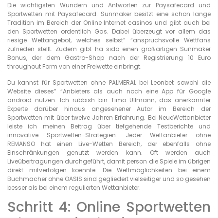
Die wichtigsten Wundern und Antworten zur Paysafecard und
Sportwetten mit Paysafecard. Sunmaker besitzt eine schon lange
Tradition im Bereich der Online Internet casinos und gibt auch bei
den Sportwetten ordentlich Gas. Dabei überzeugt vor allem das
riesige Wettangebot, welches selbst” “anspruchsvolle Wettfans
zufrieden stellt. Zudem gibt ha sido einen großartigen Sunmaker
Bonus, der dem Gastro-Shop nach der Registrierung 10 Euro
throughout Form von einer Freiwette einbringt.
Du kannst für Sportwetten ohne PALMERAL bei Leonbet sowohl die
Website dieses” “Anbieters als auch noch eine App für Google
android nutzen. Ich rubbish bin Timo Ullmann, das anerkannter
Experte darüber hinaus angesehener Autor im Bereich der
Sportwetten mit über twelve Jahren Erfahrung. Bei NeueWettanbieter
leiste ich meinen Beitrag über tiefgehende Testberichte und
innovative Sportwetten-Strategien. Jeder Wettanbieter ohne
REMANSO hat einen Live-Wetten Bereich, der ebenfalls ohne
Einschränkungen genutzt werden kann. Oft werden auch
Liveübertragungen durchgeführt, damit person die Spiele im übrigen
direkt mitverfolgen koennte. Die Wettmöglichkeiten bei einem
Buchmacher ohne OASIS sind gegliedert vielseitiger und so gesehen
besser als bei einem regulierten Wettanbieter.
Schritt 4: Online Sportwetten