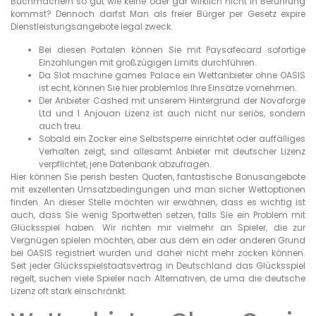
Buchmachern so gut wie keine oder gar wirklich nicht in Berührung
kommst? Dennoch darfst Man als freier Bürger per Gesetz expire
Dienstleistungsangebote legal zweck.
Bei diesen Portalen können Sie mit Paysafecard sofortige
Einzahlungen mit großzügigen Limits durchführen.
Da Slot machine games Palace ein Wettanbieter ohne OASIS
ist echt, können Sie hier problemlos Ihre Einsätze vornehmen.
Der Anbieter Cashed mit unserem Hintergrund der Novaforge
Ltd und 1 Anjouan Lizenz ist auch nicht nur seriös, sondern
auch treu.
Sobald ein Zocker eine Selbstsperre einrichtet oder auffälliges
Verhalten zeigt, sind allesamt Anbieter mit deutscher Lizenz
verpflichtet, jene Datenbank abzufragen.
Hier können Sie perish besten Quoten, fantastische Bonusangebote
mit exzellenten Umsatzbedingungen und man sicher Wettoptionen
finden. An dieser Stelle möchten wir erwähnen, dass es wichtig ist
auch, dass Sie wenig Sportwetten setzen, falls Sie ein Problem mit
Glücksspiel haben. Wir richten mir vielmehr an Spieler, die zur
Vergnügen spielen möchten, aber aus dem ein oder anderen Grund
bei OASIS registriert wurden und daher nicht mehr zocken können.
Seit jeder Glücksspielstaatsvertrag in Deutschland das Glücksspiel
regelt, suchen viele Spieler nach Alternativen, de uma die deutsche
Lizenz oft stark einschränkt.