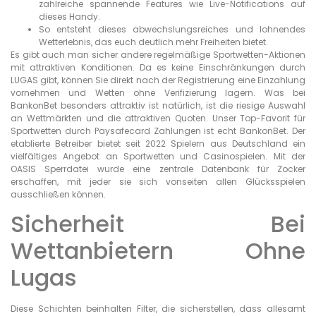
zahlreiche spannende Features wie Live-Notifications auf
dieses Handy.
So entsteht dieses abwechslungsreiches und lohnendes
Wetterlebnis, das euch deutlich mehr Freiheiten bietet.
Es gibt auch man sicher andere regelmäßige Sportwetten-Aktionen
mit attraktiven Konditionen. Da es keine Einschränkungen durch
LUGAS gibt, können Sie direkt nach der Registrierung eine Einzahlung
vornehmen und Wetten ohne Verifizierung lagern. Was bei
BankonBet besonders attraktiv ist natürlich, ist die riesige Auswahl
an Wettmärkten und die attraktiven Quoten. Unser Top-Favorit für
Sportwetten durch Paysafecard Zahlungen ist echt BankonBet. Der
etablierte Betreiber bietet seit 2022 Spielern aus Deutschland ein
vielfältiges Angebot an Sportwetten und Casinospielen. Mit der
OASIS Sperrdatei wurde eine zentrale Datenbank für Zocker
erschaffen, mit jeder sie sich vonseiten allen Glücksspielen
ausschließen können.
Sicherheit Bei
Wettanbietern Ohne
Lugas
Diese Schichten beinhalten Filter, die sicherstellen, dass allesamt