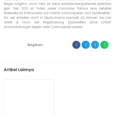
Regel möglich, auch falls es keine anbieterübergreifende Sperrliste
gibt. Seit 2021 ist Video poker machines Palace eine beliebte
Webseite für Enthusiasts von Online Casinospielen und Sportwetten.
Da der Anbieter nicht in Deutschland lizenziert ist, können Sie hier
direkt je nach der Registrierung Sportwetten ohne LUGAS
Einschränkungen tippen oder Casinospiele spielen.
Bagikan :
Artikel Lainnya