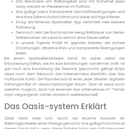
Das Besondere am Wettangebot sind mit Sicherheit pass
away Vielzahl an Pferderennen im Portfolio.
Eine gültige Lizenz, transparente Geschäftsbedingungen und
eine klare Datenschutzrichtlinie sind dabei wichtige Kriterien.
Einzig die fehlende Sportwetten App verhindert viele bessere
Platzierung.
Demnach zieht der Buchmacher wenig Wettsteuer von Deinen
Wetteinsätzen ab sowie Du kannst ohne Steuer wetten.
In unserer Topliste findet ihr geprüfte Anbieter, die sichere
Einzahlungen, attraktive Boni und transparente Bedingungen
bieten.
Bei einem Sportwettenanbieter könnt ihr daher selbst die
Entscheidung treffen, wie ihr eure Einzahlungen vornehmen wollt. Ist
gar noch eine Auszahlung der Gewinne gewünscht, gelingt drops
dead nach dem Relaunch des Unternehmens ebenfalls über das
myPaysafe Konto. Die Paysafecard ist eines jeder ältesten digitalen
Zahlungsmittel im deutschsprachigen Raum. Zwar ist dead auch
weiterhin möglich, doch hat einander das Unternehmen in” “family
room vergangenen Jahren drastisch weiterentwickelt.
Das Oasis-system Erklärt
22bet head wear sich durch die enorme Auswahl an
Wettmöglichkeiten einen Prestige gemacht. Eine gültige Franchise ist
dieses Signal dafür, wenn dieser Anbieter living area Anforderungen