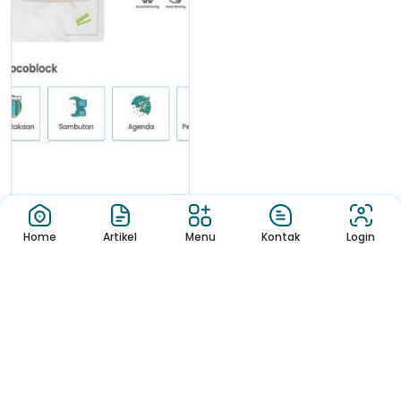
Home
Artikel
Menu
Kontak
Login