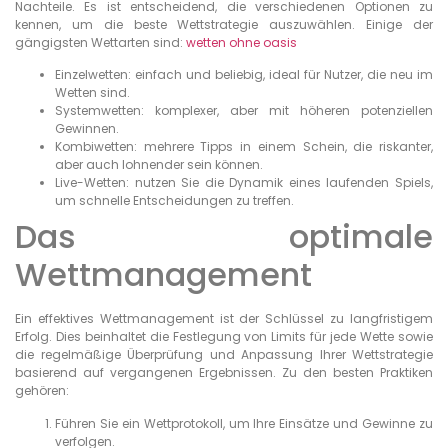
Nachteile. Es ist entscheidend, die verschiedenen Optionen zu
kennen, um die beste Wettstrategie auszuwählen. Einige der
gängigsten Wettarten sind:
wetten ohne oasis
Einzelwetten: einfach und beliebig, ideal für Nutzer, die neu im
Wetten sind.
Systemwetten: komplexer, aber mit höheren potenziellen
Gewinnen.
Kombiwetten: mehrere Tipps in einem Schein, die riskanter,
aber auch lohnender sein können.
Live-Wetten: nutzen Sie die Dynamik eines laufenden Spiels,
um schnelle Entscheidungen zu treffen.
Das optimale
Wettmanagement
Ein effektives Wettmanagement ist der Schlüssel zu langfristigem
Erfolg. Dies beinhaltet die Festlegung von Limits für jede Wette sowie
die regelmäßige Überprüfung und Anpassung Ihrer Wettstrategie
basierend auf vergangenen Ergebnissen. Zu den besten Praktiken
gehören:
Führen Sie ein Wettprotokoll, um Ihre Einsätze und Gewinne zu
verfolgen.