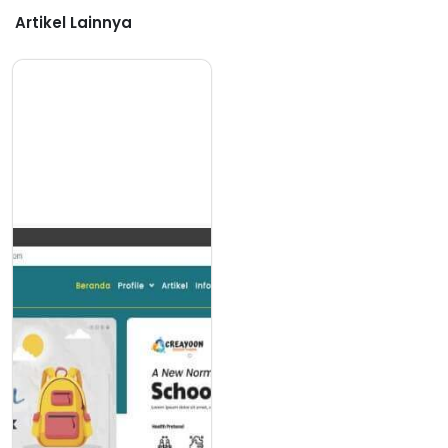
Artikel Lainnya