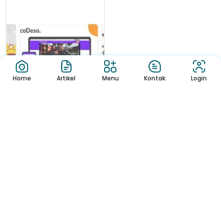
Home
Artikel
Menu
Kontak
Login
Berita
Uncover the Best Paying
Jackpots...
I’ve competed at a lot of online
casinos, and SpinMaya is the ...