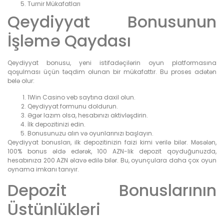
Turnir Mükafatları
Qeydiyyat Bonusunun
İşləmə Qaydası
Qeydiyyat bonusu, yeni istifadəçilərin oyun platformasına
qoşulması üçün təqdim olunan bir mükafattır. Bu proses adətən
belə olur:
1Win Casino veb saytına daxil olun.
Qeydiyyat formunu doldurun.
Əgər lazım olsa, hesabınızı aktivləşdirin.
İlk depozitinizi edin.
Bonusunuzu alın və oyunlarınızı başlayın.
Qeydiyyat bonusları, ilk depozitinizin faizi kimi verilə bilər. Məsələn,
100% bonus əldə edərək, 100 AZN-lik depozit qoyduğunuzda,
hesabınıza 200 AZN əlavə edilə bilər. Bu, oyunçulara daha çox oyun
oynama imkanı tanıyır.
Depozit Bonuslarının
Üstünlükləri