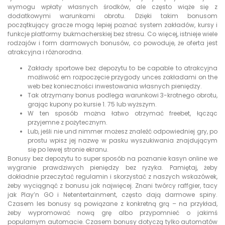
wymogu wpłaty własnych środków, ale często wiąże się z
dodatkowymi warunkami obrotu. Dzięki takim bonusom
początkujący gracze mogą lepiej poznać system zakładów, kursy i
funkcje platformy bukmacherskiej bez stresu. Co więcej, istnieje wiele
rodzajów i form darmowych bonusów, co powoduje, że oferta jest
atrakcyjna i różnorodna.
Zakłady sportowe bez depozytu to be capable to atrakcyjna
możliwość em rozpoczęcie przygody unces zakładami on the
web bez konieczności inwestowania własnych pieniędzy.
Tak otrzymany bonus podlega warunkowi 3-krotnego obrotu,
grając kupony po kursie 1. 75 lub wyższym.
W ten sposób można łatwo otrzymać freebet, łącząc
przyjemne z pożytecznym.
Lub, jeśli nie und nimmer możesz znaleźć odpowiedniej gry, po
prostu wpisz jej nazwę w pasku wyszukiwania znajdującym
się po lewej stronie ekranu.
Bonusy bez depozytu to super sposób na poznanie kasyn online we
wygranie prawdziwych pieniędzy bez ryzyka. Pamiętaj, żeby
dokładnie przeczytać regulamin i skorzystać z naszych wskazówek,
żeby wyciągnąć z bonusu jak najwięcej. Znani twórcy raffgier, tacy
jak Play’n GO i Netentertainment, często dają darmowe spiny.
Czasem les bonusy są powiązane z konkretną grą – na przykład,
żeby wypromować nową grę albo przypomnieć o jakimś
popularnym automacie. Czasem bonusy dotyczą tylko automatów