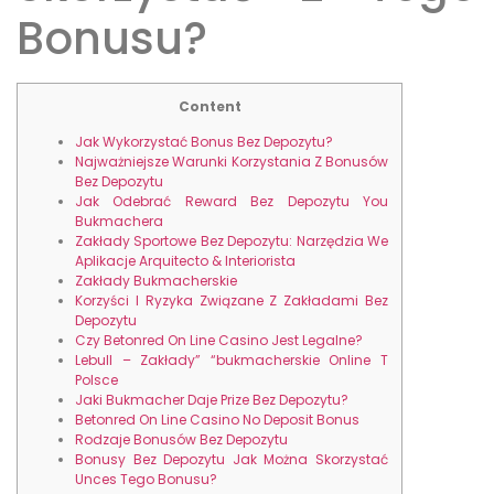
Bonusu?
Content
Jak Wykorzystać Bonus Bez Depozytu?
Najważniejsze Warunki Korzystania Z Bonusów
Bez Depozytu
Jak Odebrać Reward Bez Depozytu You
Bukmachera
Zakłady Sportowe Bez Depozytu: Narzędzia We
Aplikacje Arquitecto & Interiorista
Zakłady Bukmacherskie
Korzyści I Ryzyka Związane Z Zakładami Bez
Depozytu
Czy Betonred On Line Casino Jest Legalne?
Lebull – Zakłady” “bukmacherskie Online T
Polsce
Jaki Bukmacher Daje Prize Bez Depozytu?
Betonred On Line Casino No Deposit Bonus
Rodzaje Bonusów Bez Depozytu
Bonusy Bez Depozytu Jak Można Skorzystać
Unces Tego Bonusu?