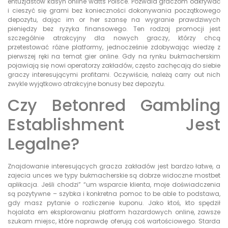
entuzjastów kasyn online watts Polsce. Pozwala graczom odkrywać
i cieszyć się grami bez konieczności dokonywania początkowego
depozytu, dając im or her szansę na wygranie prawdziwych
pieniędzy bez ryzyka finansowego. Ten rodzaj promocji jest
szczególnie atrakcyjny dla nowych graczy, którzy chcą
przetestować różne platformy, jednocześnie zdobywając wiedzę z
pierwszej ręki na temat gier online. Gdy na rynku bukmacherskim
pojawiają się nowi operatorzy zakładów, często zachęcają do siebie
graczy interesującymi profitami. Oczywiście, należą carry out nich
zwykle wyjątkowo atrakcyjne bonusy bez depozytu.
Czy Betonred Gambling
Establishment Jest
Legalne?
Znajdowanie interesujących gracza zakładów jest bardzo łatwe, a
zajecia unces we typy bukmacherskie są dobrze widoczne mostbet
aplikacja. Jeśli chodzi” “um wsparcie klienta, moje doświadczenia
są pozytywne – szybka i konkretna pomoc to be able to podstawa,
gdy masz pytanie o rozliczenie kuponu. Jako ktoś, kto spędził
hojalata em eksplorowaniu platform hazardowych online, zawsze
szukam miejsc, które naprawdę oferują coś wartościowego. Starda