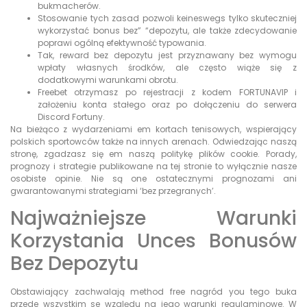
bukmacherów.
Stosowanie tych zasad pozwoli keineswegs tylko skuteczniej
wykorzystać bonus bez” “depozytu, ale także zdecydowanie
poprawi ogólną efektywność typowania.
Tak, reward bez depozytu jest przyznawany bez wymogu
wpłaty własnych środków, ale często wiąże się z
dodatkowymi warunkami obrotu.
Freebet otrzymasz po rejestracji z kodem FORTUNAVIP i
założeniu konta stałego oraz po dołączeniu do serwera
Discord Fortuny.
Na bieżąco z wydarzeniami em kortach tenisowych, wspierający
polskich sportowców także na innych arenach. Odwiedzając naszą
stronę, zgadzasz się em naszą politykę plików cookie. Porady,
prognozy i strategie publikowane na tej stronie to wyłącznie nasze
osobiste opinie. Nie są one ostatecznymi prognozami ani
gwarantowanymi strategiami ‘bez przegranych’.
Najważniejsze Warunki
Korzystania Unces Bonusów
Bez Depozytu
Obstawiający zachwalają method free nagród you tego buka
przede wszystkim se względu na jego warunki regulaminowe. W