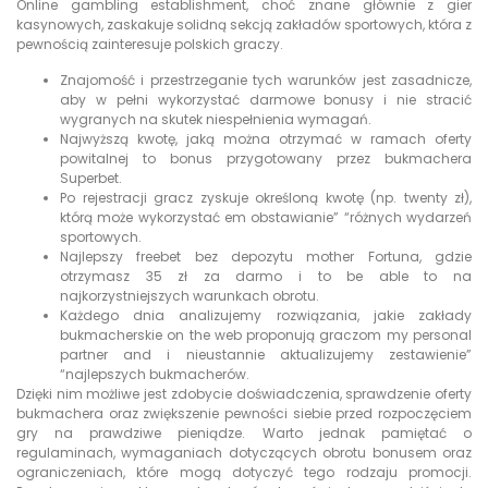
Online gambling establishment, choć znane głównie z gier
kasynowych, zaskakuje solidną sekcją zakładów sportowych, która z
pewnością zainteresuje polskich graczy.
Znajomość i przestrzeganie tych warunków jest zasadnicze,
aby w pełni wykorzystać darmowe bonusy i nie stracić
wygranych na skutek niespełnienia wymagań.
Najwyższą kwotę, jaką można otrzymać w ramach oferty
powitalnej to bonus przygotowany przez bukmachera
Superbet.
Po rejestracji gracz zyskuje określoną kwotę (np. twenty zł),
którą może wykorzystać em obstawianie” “różnych wydarzeń
sportowych.
Najlepszy freebet bez depozytu mother Fortuna, gdzie
otrzymasz 35 zł za darmo i to be able to na
najkorzystniejszych warunkach obrotu.
Każdego dnia analizujemy rozwiązania, jakie zakłady
bukmacherskie on the web proponują graczom my personal
partner and i nieustannie aktualizujemy zestawienie”
“najlepszych bukmacherów.
Dzięki nim możliwe jest zdobycie doświadczenia, sprawdzenie oferty
bukmachera oraz zwiększenie pewności siebie przed rozpoczęciem
gry na prawdziwe pieniądze. Warto jednak pamiętać o
regulaminach, wymaganiach dotyczących obrotu bonusem oraz
ograniczeniach, które mogą dotyczyć tego rodzaju promocji.