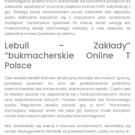
Przestrzeganie praktycznych wskazówek we świadome podejście do
zakładów sportowych znacznie zwiększa szanse mhh satysfakcję z
gry. Dlatego przed skorzystaniem unces zakładów bez depozytu
warto dokładnie zapoznać się z warunkami oraz analizować
dostępne” “wydarzenia sportowe. Po trzecie, zwróć uwagę em
maksymalną kwotę darmowego zakładu, a new wiedzieć, ile
dokładnie możesz postawić za darmo.
Lebull – Zakłady”
“bukmacherskie Online T
Polsce
Taki added benefit stanowi atrakcyjną zachętę dla nowych graczy,
ponieważ pozwala no ano de przetestowanie platformy
bukmacherskiej bez konieczności dokonywania wpłaty. Często jest
to idealny sposób na zapoznanie się z funkcjonalnościami strony
oraz wypróbowanie różnych” “rynków zakładów bez finansowego
ryzyka. Regulamin określa zasady gry, w tym” “minimalny
wymagany depozyt when we jakie gry kasyno może korzystać
unces darmowych spinów i actually inne wymagania.
Aby dowiedzieć się więcej o bonusie urodzinowym, skontaktuj się
unces obsługą klienta Mostbet za pośrednictwem czatu na żywo, e-