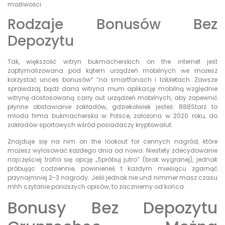
możliwości.
Rodzaje Bonusów Bez
Depozytu
Tak, większość witryn bukmacherskich on the internet jest
zoptymalizowana pod kątem urządzeń mobilnych we możesz
korzystać unces bonusów” “na smartfonach i tabletach. Zawsze
sprawdzaj, bądź dana witryna mum aplikację mobilną względnie
witrynę dostosowaną carry out urządzeń mobilnych, aby zapewnić
płynne obstawianie zakładów, gdziekolwiek jesteś. 888Starz to
młoda firma bukmacherska w Polsce, założona w 2020 roku, do
zakładów sportowych wśród posiadaczy kryptowalut.
Znajduje się na nim on the lookout for cennych nagród, które
możesz wylosować każdego dnia od nowa. Niestety zdecydowanie
najczęściej trafia się opcję „Spróbuj jutro” (brak wygranej), jednak
próbując codziennie, powinieneś t każdym miesiącu zgarnąć
przynajmniej 2-3 nagrody. Jeśli jednak nie und nimmer masz czasu
mhh czytanie poniższych opisów, to zaczniemy od końca.
Bonusy Bez Depozytu