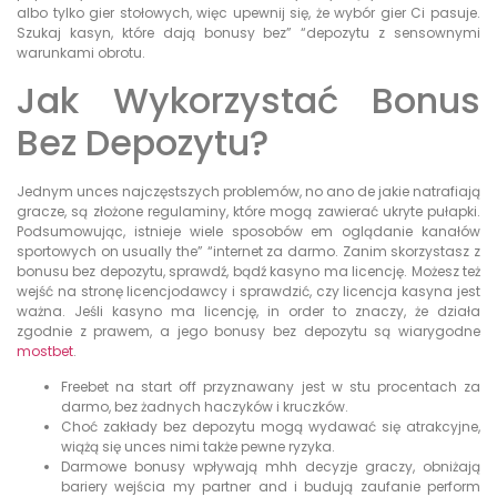
albo tylko gier stołowych, więc upewnij się, że wybór gier Ci pasuje.
Szukaj kasyn, które dają bonusy bez” “depozytu z sensownymi
warunkami obrotu.
Jak Wykorzystać Bonus
Bez Depozytu?
Jednym unces najczęstszych problemów, no ano de jakie natrafiają
gracze, są złożone regulaminy, które mogą zawierać ukryte pułapki.
Podsumowując, istnieje wiele sposobów em oglądanie kanałów
sportowych on usually the” “internet za darmo. Zanim skorzystasz z
bonusu bez depozytu, sprawdź, bądź kasyno ma licencję. Możesz też
wejść na stronę licencjodawcy i sprawdzić, czy licencja kasyna jest
ważna. Jeśli kasyno ma licencję, in order to znaczy, że działa
zgodnie z prawem, a jego bonusy bez depozytu są wiarygodne
mostbet
.
Freebet na start off przyznawany jest w stu procentach za
darmo, bez żadnych haczyków i kruczków.
Choć zakłady bez depozytu mogą wydawać się atrakcyjne,
wiążą się unces nimi także pewne ryzyka.
Darmowe bonusy wpływają mhh decyzje graczy, obniżają
bariery wejścia my partner and i budują zaufanie perform