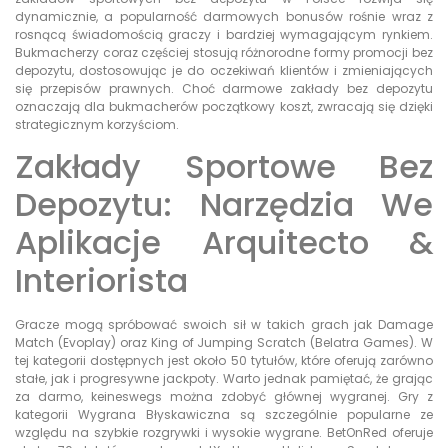
dynamicznie, a popularność darmowych bonusów rośnie wraz z
rosnącą świadomością graczy i bardziej wymagającym rynkiem.
Bukmacherzy coraz częściej stosują różnorodne formy promocji bez
depozytu, dostosowując je do oczekiwań klientów i zmieniających
się przepisów prawnych. Choć darmowe zakłady bez depozytu
oznaczają dla bukmacherów początkowy koszt, zwracają się dzięki
strategicznym korzyściom.
Zakłady Sportowe Bez
Depozytu: Narzędzia We
Aplikacje Arquitecto &
Interiorista
Gracze mogą spróbować swoich sił w takich grach jak Damage
Match (Evoplay) oraz King of Jumping Scratch (Belatra Games). W
tej kategorii dostępnych jest około 50 tytułów, które oferują zarówno
stałe, jak i progresywne jackpoty. Warto jednak pamiętać, że grając
za darmo, keineswegs można zdobyć głównej wygranej. Gry z
kategorii Wygrana Błyskawiczna są szczególnie popularne ze
względu na szybkie rozgrywki i wysokie wygrane. BetOnRed oferuje