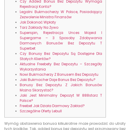
Czy Added Bonus Bez Depozytu Wymaga
Rejestracji Konta?
Legalni Bukmacherzy W Polsce, Posiadający
Zezwolenie Ministra Finansów
Jak Dokonać Wpłaty
Tarz Zakłady Na Żywo
Superspin, Rejestracja Unces Mojeid I
Supergame – 3 Sposoby Zdobywania
Darmowych Bonusów Bez Depozytu T
Superbet
Czy Bonusy Bez Depozytu Są Dostępne Dla
Stałych Klientów?
Aktualne Freebety Bez Depozytu – Szczegóły
Wykorzystania
Nowi Bukmacherzy Z Bonusem Bez Depozytu
Jaki Bukmacher Daje Bonus Bez Depozytu?
Bonusy Bez Depozytu Z Jakich Bonusów
Można Skorzystać?
Jaki Jest Minimalny Depozyt W 888starz T
Polsce?
Freebet Jak Działa Darmowy Zakład?
Szczególne Oferty Lebull
Wymóg obstawienia bonusa kilkukrotnie może prowadzić do utraty
tych środków. Tak, added bonus bez depozytu jest przyznawany bez