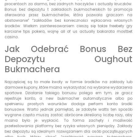
procentach za darmo, bez żadnych haczyków i actually kruczków.
Bonus bez depozytu t zakładach bukmacherskich to promocja
oferowana przez bukmacherów, która pozwala graczom na
obstawianie” “zakładów bez konieczności wpłacania własnych
środków. Wielkim zainteresowaniem cieszą się także freebety gry
karciane tips pokera, wojnę all of us actually bakarata mostbet
casino.
Jak Odebrać Bonus Bez
Depozytu Oughout
Bukmachera
Najczęściej są to małe kwoty w formie środków na zakłady lub
darmowe kupony, które można wykorzystać na wybrane wydarzenia
sportowe. Działanie takiego bonusu polega em tym, że gracz
rejestruje konto, a new bukmacher automatycznie albo po
spełnieniu prostych warunków dodaje perform konta środki
bonusowe. Warto jednak pamiętać, że zdobyte watts ten sposób
wygrane często muszą zostać obrócone określoną liczbę razy, aby
można było je wypłacić. To forma zachęty i możliwość
przetestowania platformy bez ryzyka własnych pieniędzy. Zakłady
bez depozytu są idealnym rozwiązaniem dla osób początkujących
albo tych, którzy chcą” “spróbować nowego bukmachera.