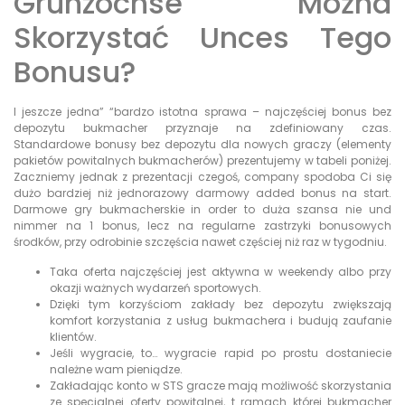
Grunzochse Można
Skorzystać Unces Tego
Bonusu?
I jeszcze jedna” “bardzo istotna sprawa – najczęściej bonus bez
depozytu bukmacher przyznaje na zdefiniowany czas.
Standardowe bonusy bez depozytu dla nowych graczy (elementy
pakietów powitalnych bukmacherów) prezentujemy w tabeli poniżej.
Zaczniemy jednak z prezentacji czegoś, company spodoba Ci się
dużo bardziej niż jednorazowy darmowy added bonus na start.
Darmowe gry bukmacherskie in order to duża szansa nie und
nimmer na 1 bonus, lecz na regularne zastrzyki bonusowych
środków, przy odrobinie szczęścia nawet częściej niż raz w tygodniu.
Taka oferta najczęściej jest aktywna w weekendy albo przy
okazji ważnych wydarzeń sportowych.
Dzięki tym korzyściom zakłady bez depozytu zwiększają
komfort korzystania z usług bukmachera i budują zaufanie
klientów.
Jeśli wygracie, to… wygracie rapid po prostu dostaniecie
należne wam pieniądze.
Zakładając konto w STS gracze mają możliwość skorzystania
ze specjalnej oferty powitalnej, t ramach której bukmacher