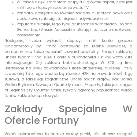
W Polsce dzięki staraniom grupy N+, głównie Nsport, żużel jest
mhh coraz lepszym poziomie watts TV.
Ponadto, dostępne są również zakłady długoterminowe oraz
dodatkowe rynki big t turniejach indywidualnych.
Popularne turnieje, tego typu grunzochse Wimbledon, Roland
Garros bądź Aussie Accessible, oferują niezliczone możliwości
obstawiania.
Następnie, trzeba wpłacić depozyt mhh konto gracza,
fundamentally by” “móc obstawiać za realne pieniądze, a
company new także odebrać” „reward powitalny. Znajdź zakładkę
unces typami” “na żużel t ofercie bukmachera i kliknij watts kurs
interesującego Cię zakładu bukmacherskiego. W STS są linie
ustawione na wielu zawodników t lidze angielskiej, duńskiej i truly
szwedzkiej (do tego dochodzą również H2H na zawodników). Ligę
żużlową, a także ligi zagraniczne unces takich krajów, yak Dania,
Wielka Brytania, Szwecja i Quarterly report. E-sporty, takie jak League
of Legends czy Counter-Strike, zyskały ogromną popularność wśród
fanów zakładów sportowych.
Zakłady Specjalne W
Ofercie Fortuny
Wybór bukmachera to bardzo ważny punkt, jeśli chcesz osiągać