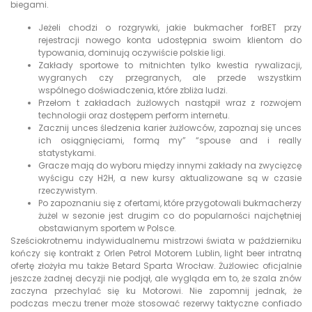
biegami.
Jeżeli chodzi o rozgrywki, jakie bukmacher forBET przy
rejestracji nowego konta udostępnia swoim klientom do
typowania, dominują oczywiście polskie ligi.
Zakłady sportowe to mitnichten tylko kwestia rywalizacji,
wygranych czy przegranych, ale przede wszystkim
wspólnego doświadczenia, które zbliża ludzi.
Przełom t zakładach żużlowych nastąpił wraz z rozwojem
technologii oraz dostępem perform internetu.
Zacznij unces śledzenia karier żużlowców, zapoznaj się unces
ich osiągnięciami, formą my” “spouse and i really
statystykami.
Gracze mają do wyboru między innymi zakłady na zwycięzcę
wyścigu czy H2H, a new kursy aktualizowane są w czasie
rzeczywistym.
Po zapoznaniu się z ofertami, które przygotowali bukmacherzy
żużel w sezonie jest drugim co do popularności najchętniej
obstawianym sportem w Polsce.
Sześciokrotnemu indywidualnemu mistrzowi świata w październiku
kończy się kontrakt z Orlen Petrol Motorem Lublin, light beer intratną
ofertę złożyła mu także Betard Sparta Wrocław. Żużlowiec oficjalnie
jeszcze żadnej decyzji nie podjął, ale wygląda em to, że szala znów
zaczyna przechylać się ku Motorowi. Nie zapomnij jednak, że
podczas meczu trener może stosować rezerwy taktyczne confiado