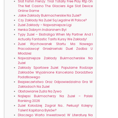
Slot Fishin Frenzy: Trial Totally Free Play Rtp On
The Net Casino The Glaciers Age Slot Device
Online Game
Jakie Zakłady Bukmacherskie Na Żużel?
Czy Zakłady Na Żużel Są Legalne W Polsce?
Żużel Zakłady – Najważniejsze Ligi
Henka Dobrym Indianinem Był
Typy Żużel – Ekstraliga When My Partner And I
Actually Fantastic Tarifs Kursy We Zakłady!
Żużel Wychowanek Startu Ma Nowego
Pracodawcę! Gnieźnieński Duet Zadba U
Młodzież
Najważniejsze Zakłady Bukmacherskie Na
Żużel
Zakłady Sportowe Żużel: Popularne Rodzaje
Zakładów Wyjaśnione Kancelaria Doradztwa
Podatkowego
Bezpieczeństwo Oraz Odpowiedzialna Gra W
Zakładach Na Żużel
Obstawianie Żużla Na Żywo
Najlepsi Bukmacherzy Na Żużel – Polski
Ranking 2026
Żużel Kołodziej Zagrał Na… Perkusji! Kolejny
Talent Kapitana Byków?
Dlaczego Warto Inwestować W Literaturę Na