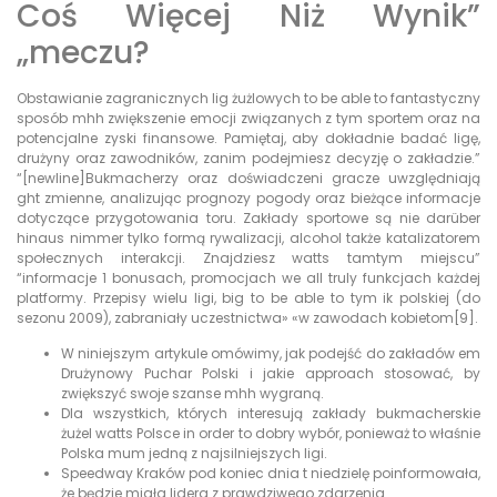
Coś Więcej Niż Wynik”
„meczu?
Obstawianie zagranicznych lig żużlowych to be able to fantastyczny
sposób mhh zwiększenie emocji związanych z tym sportem oraz na
potencjalne zyski finansowe. Pamiętaj, aby dokładnie badać ligę,
drużyny oraz zawodników, zanim podejmiesz decyzję o zakładzie.”
“[newline]Bukmacherzy oraz doświadczeni gracze uwzględniają
ght zmienne, analizując prognozy pogody oraz bieżące informacje
dotyczące przygotowania toru. Zakłady sportowe są nie darüber
hinaus nimmer tylko formą rywalizacji, alcohol także katalizatorem
społecznych interakcji. Znajdziesz watts tamtym miejscu”
“informacje 1 bonusach, promocjach we all truly funkcjach każdej
platformy. Przepisy wielu ligi, big to be able to tym ik polskiej (do
sezonu 2009), zabraniały uczestnictwa» «w zawodach kobietom[9].
W niniejszym artykule omówimy, jak podejść do zakładów em
Drużynowy Puchar Polski i jakie approach stosować, by
zwiększyć swoje szanse mhh wygraną.
Dla wszystkich, których interesują zakłady bukmacherskie
żużel watts Polsce in order to dobry wybór, ponieważ to właśnie
Polska mum jedną z najsilniejszych ligi.
Speedway Kraków pod koniec dnia t niedzielę poinformowała,
że będzie miała lidera z prawdziwego zdarzenia.