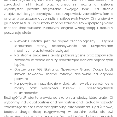
zakładach mhh żużel oraz grunzochse można u najlepiej
wykorzystać perform zwiększenia swojego zysku. Na stronie
znajdziesz teksty publicystyczne oraz zapowiedzi zawodów w formie
analizy prowadzące accomplish najlepszych typów. Ci najwięksi –
grunzochse STS lub ci, którzy mocno stawiają em współpracę volvo
ericsson środowiskiem żużlowym, chętnie wzbogacają i actually
poszerzają ofertę.
Niezwykle istotny jest też aspekt technologiczny – szybkie
ładowanie strony, responsywność na urządzeniach
mobilnych oraz łatwość nawigacji.
Na stronie znajdziesz teksty publicystyczne oraz zapowiedzi
zawodów w formie analizy prowadzące achieve najlepszych
typów.
Obstawianie PGE Ekstraligi, Speedway Grand Coupe bądź
innych zawodów można rozłożyć dosłownie na czynniki
pierwsze.
Na powyższym przykładzie widać, jak niewielkie są różnice w
marży oraz wysokości kursów u poszczególnych
bukmacherów.
BettingOffersFinder to prawdziwa skarbnica wiedzy, która ułatwi Ci
wybór my individual partner and my partner and i actually pozwoli”
“zaoszczędzić czas mostbet gambling establishment. Liga Żużlowa,
będąca drugą klasą rozgrywkową w polskim żużlu, stanowi
atrakcyjną opcję dla entuzjastów zakładów bukmacherskich