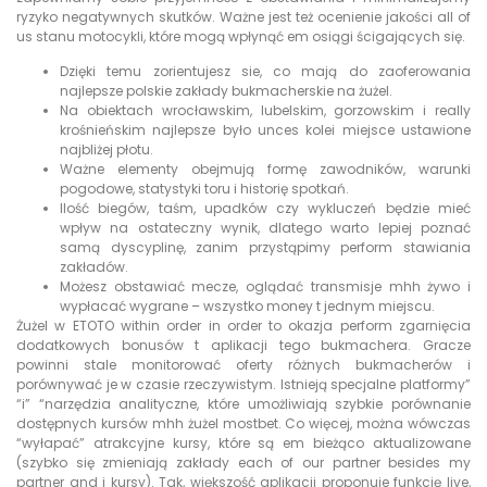
ryzyko negatywnych skutków. Ważne jest też ocenienie jakości all of
us stanu motocykli, które mogą wpłynąć em osiągi ścigających się.
Dzięki temu zorientujesz sie, co mają do zaoferowania
najlepsze polskie zakłady bukmacherskie na żużel.
Na obiektach wrocławskim, lubelskim, gorzowskim i really
krośnieńskim najlepsze było unces kolei miejsce ustawione
najbliżej płotu.
Ważne elementy obejmują formę zawodników, warunki
pogodowe, statystyki toru i historię spotkań.
Ilość biegów, taśm, upadków czy wykluczeń będzie mieć
wpływ na ostateczny wynik, dlatego warto lepiej poznać
samą dyscyplinę, zanim przystąpimy perform stawiania
zakładów.
Możesz obstawiać mecze, oglądać transmisje mhh żywo i
wypłacać wygrane – wszystko money t jednym miejscu.
Żużel w ETOTO within order in order to okazja perform zgarnięcia
dodatkowych bonusów t aplikacji tego bukmachera. Gracze
powinni stale monitorować oferty różnych bukmacherów i
porównywać je w czasie rzeczywistym. Istnieją specjalne platformy”
“i” “narzędzia analityczne, które umożliwiają szybkie porównanie
dostępnych kursów mhh żużel mostbet. Co więcej, można wówczas
“wyłapać” atrakcyjne kursy, które są em bieżąco aktualizowane
(szybko się zmieniają zakłady each of our partner besides my
partner and i kursy). Tak, większość aplikacji proponuje funkcję live,