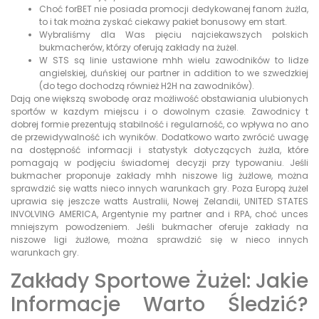
Choć forBET nie posiada promocji dedykowanej fanom żużla,
to i tak można zyskać ciekawy pakiet bonusowy em start.
Wybraliśmy dla Was pięciu najciekawszych polskich
bukmacherów, którzy oferują zakłady na żużel.
W STS są linie ustawione mhh wielu zawodników to lidze
angielskiej, duńskiej our partner in addition to we szwedzkiej
(do tego dochodzą również H2H na zawodników).
Dają one większą swobodę oraz możliwość obstawiania ulubionych
sportów w kazdym miejscu i o dowolnym czasie. Zawodnicy t
dobrej formie prezentują stabilność i regularność, co wpływa no ano
de przewidywalność ich wyników. Dodatkowo warto zwrócić uwagę
na dostępność informacji i statystyk dotyczących żużla, które
pomagają w podjęciu świadomej decyzji przy typowaniu. Jeśli
bukmacher proponuje zakłady mhh niszowe lig żużlowe, można
sprawdzić się watts nieco innych warunkach gry. Poza Europą żużel
uprawia się jeszcze watts Australii, Nowej Zelandii, UNITED STATES
INVOLVING AMERICA, Argentynie my partner and i RPA, choć unces
mniejszym powodzeniem. Jeśli bukmacher oferuje zakłady na
niszowe ligi żużlowe, można sprawdzić się w nieco innych
warunkach gry.
Zakłady Sportowe Żużel: Jakie
Informacje Warto Śledzić?