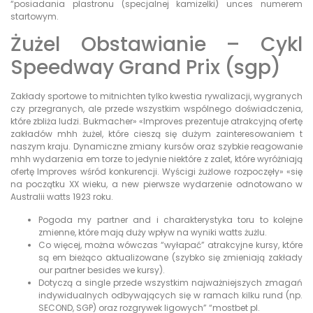
“posiadania plastronu (specjalnej kamizelki) unces numerem
startowym.
Żużel Obstawianie – Cykl
Speedway Grand Prix (sgp)
Zakłady sportowe to mitnichten tylko kwestia rywalizacji, wygranych
czy przegranych, ale przede wszystkim wspólnego doświadczenia,
które zbliża ludzi. Bukmacher» «Improves prezentuje atrakcyjną ofertę
zakładów mhh żużel, które cieszą się dużym zainteresowaniem t
naszym kraju. Dynamiczne zmiany kursów oraz szybkie reagowanie
mhh wydarzenia em torze to jedynie niektóre z zalet, które wyróżniają
ofertę Improves wśród konkurencji. Wyścigi żużlowe rozpoczęły» «się
na początku XX wieku, a new pierwsze wydarzenie odnotowano w
Australii watts 1923 roku.
Pogoda my partner and i charakterystyka toru to kolejne
zmienne, które mają duży wpływ na wyniki watts żużlu.
Co więcej, można wówczas “wyłapać” atrakcyjne kursy, które
są em bieżąco aktualizowane (szybko się zmieniają zakłady
our partner besides we kursy).
Dotyczą a single przede wszystkim najważniejszych zmagań
indywidualnych odbywających się w ramach kilku rund (np.
SECOND, SGP) oraz rozgrywek ligowych” “mostbet pl.