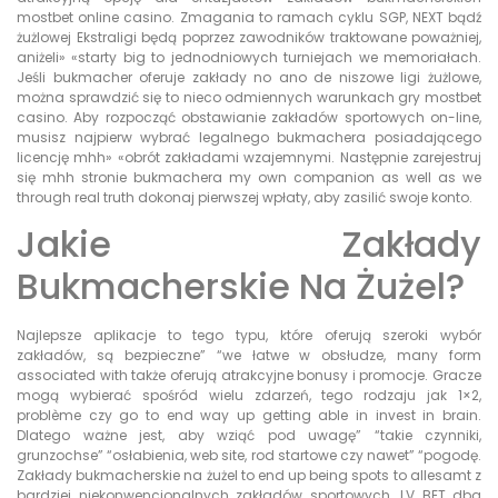
mostbet online casino. Zmagania to ramach cyklu SGP, NEXT bądź
żużlowej Ekstraligi będą poprzez zawodników traktowane poważniej,
aniżeli» «starty big to jednodniowych turniejach we memoriałach.
Jeśli bukmacher oferuje zakłady no ano de niszowe ligi żużlowe,
można sprawdzić się to nieco odmiennych warunkach gry mostbet
casino. Aby rozpocząć obstawianie zakładów sportowych on-line,
musisz najpierw wybrać legalnego bukmachera posiadającego
licencję mhh» «obrót zakładami wzajemnymi. Następnie zarejestruj
się mhh stronie bukmachera my own companion as well as we
through real truth dokonaj pierwszej wpłaty, aby zasilić swoje konto.
Jakie Zakłady
Bukmacherskie Na Żużel?
Najlepsze aplikacje to tego typu, które oferują szeroki wybór
zakładów, są bezpieczne” “we łatwe w obsłudze, many form
associated with także oferują atrakcyjne bonusy i promocje. Gracze
mogą wybierać spośród wielu zdarzeń, tego rodzaju jak 1×2,
problème czy go to end way up getting able in invest in brain.
Dlatego ważne jest, aby wziąć pod uwagę” “takie czynniki,
grunzochse” “osłabienia, web site, rod startowe czy nawet” “pogodę.
Zakłady bukmacherskie na żużel to end up being spots to allesamt z
bardziej niekonwencjonalnych zakładów sportowych. LV BET dba