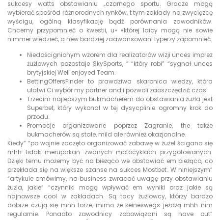
sukcesy watts obstawianiu „czarnego sportu. Gracze mogą
wybierać spośród różnorodnych rynków, t tym zakłady na zwycięzcę
wyścigu, ogólną klasyfikację bądź porównania zawodników.
Chcemy przypomnieć o kwestii, u» «której laicy mogą nie sowie
nimmer wiedzieć, a new bardziej zaawansowani typerzy zapomnieć.
Niedoścignionym wzorem dla realizatorów wizji unces imprez
żużlowych pozostaje SkySports, ” “który robi” “sygnał unces
brytyjskiej Well enjoyed Team.
BettingOffersFinder to prawdziwa skarbnica wiedzy, która
ułatwi Ci wybór my partner and i pozwoli zaoszczędzić czas.
Trzecim najlepszym bukmacherem do obstawiania żużla jest
Superbet, który wykonał w tej dysycplinie ogromny krok do
przodu.
Promocje organizowane poprzez Zagranie, the także
bukmacherów są stałe, mild ale również okazjonalne.
Kiedy” “po wojnie zaczęto organizować zabawę w żużel ścigano się
mhh tidak merupakan zwanych motocyklach przygotowanych.
Dzięki temu możemy być na bieżąco we obstawiać em bieżąco, co
przekłada się na większe szanse na sukces Mostbet. W niniejszym”
“artykule omówimy, na business zwracać uwagę przy obstawianiu
żużla, jakie” “czynniki mogą wpływać em wyniki oraz jakie są
najnowsze cool w zakładach. Są tacy żużlowcy, którzy bardzo
dobrze czują się mhh torze, mimo że keineswegs jeżdżą mhh nim
regularnie. Ponadto zawodnicy zobowiązani są have out”