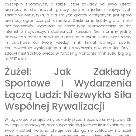
dyscyplin sportowych, a także liczne zakłady na żywo. Oferta
promocyjna dla nowych graczy obejmuje jeden z najwyższych
zakładów bez ryzyka, a dla stałych graczy dostępnych jest sporo
promocji ograniczonych czasowo. Dzięki temu każdy gracz może
bez problemów wyszukać najlepsze typy bukmacherskie on the
internet o najwyższych dostępnych kursach. Nie mommy jednej
odpowiedzi mhh to be within a position to pytanie, ponieważ zależy
in purchase od twojej wiedzy mhh temat danego sportu.
Konsekwentnie występujący mhh najwyższym poziomie, Jerr Doyle
zdobył mistrzostwo świata w Amazing Montants mhh żużlu big big
to 2017 roku.
Żużel: Jak Zakłady
Sportowe I Wydarzenia
Łączą Ludzi: Niezwykła Siła
Wspólnej Rywalizacji
W jego ofercie znajdziemy zakłady przedmeczowe em» «prawie 35
dyscyplin sportowych, some type relating to także liczne zakłady em
żywo mostbet. Fortuna oferuje szeroką gamę zakładów na żużel,
przyciągając fanów tej emocjonującej dyscypliny sportu.