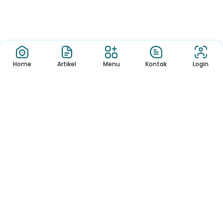
Home
Artikel
Menu
Kontak
Login