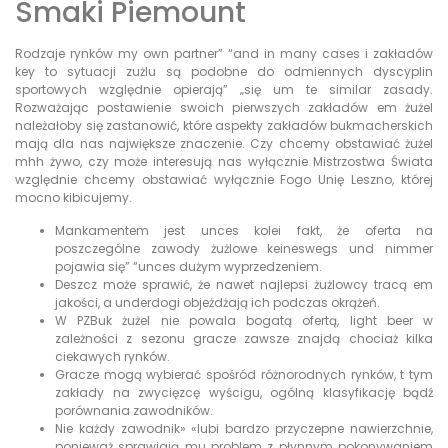
Smaki Piemount
Rodzaje rynków my own partner” “and in many cases i zakładów
key to sytuacji zużlu są podobne do odmiennych dyscyplin
sportowych względnie opierają” „się um te similar zasady.
Rozważając postawienie swoich pierwszych zakładów em żużel
należałoby się zastanowić, które aspekty zakładów bukmacherskich
mają dla nas największe znaczenie. Czy chcemy obstawiać żużel
mhh żywo, czy może interesują nas wyłącznie Mistrzostwa Świata
względnie chcemy obstawiać wyłącznie Fogo Unię Leszno, której
mocno kibicujemy.
Mankamentem jest unces kolei fakt, że oferta na
poszczególne zawody żużlowe keineswegs und nimmer
pojawia się” “unces dużym wyprzedzeniem.
Deszcz może sprawić, że nawet najlepsi żużlowcy tracą em
jakości, a underdogi objeżdżają ich podczas okrążeń.
W PZBuk żużel nie powala bogatą ofertą, light beer w
zależności z sezonu gracze zawsze znajdą chociaż kilka
ciekawych rynków.
Gracze mogą wybierać spośród różnorodnych rynków, t tym
zakłady na zwycięzcę wyścigu, ogólną klasyfikację bądź
porównania zawodników.
Nie każdy zawodnik» «lubi bardzo przyczepne nawierzchnie,
ponieważ sprawiają mu problem z płynnym pokonywaniem