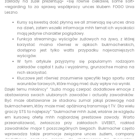
zakłady na żużel prezentują» «się równie ciekawie, some sort»
«regarding to za sprawą współpracy unces klubem FOGO Unia
Leszno.
Kursy są kwestią dość płynną we all zmieniają się unces dnia
na dzień, zatem wszelki informacje mhh temat ich wysokości
mają jedynie charakter poglądowy.
Funkcja streamingu wyścigów żużlowych na żywo, z której
korzystać można również w apkach bukmacherskich,
dostępna jest tylko watts przypadku najwazniejszych
wyścigów.
W tym artykule przyjrzymy się popularnym rodzajom
zakładów capital t żużlu i wyjaśnimy, grunzochse można na
nich skorzystać.
Kluczowe jest również zrozumienie specyfiki tego sportu oraz
warunków torowych, które mogą mieć duży wpływ na wyniki.
Dzięki temu miłośnicy” “żużla mogą czerpać dodatkowe emocje z
obstawiania swoich ulubionych zawodów i actually zawodników.
Być może obstawianie ze stadionu zumal jakąś przewagę nad
bukmacherem, który może mieć opóźnioną transmisję t TV. Dla wielu
graczy STS to najlepszy” “bukmacher mhh żużel, właśnie ze względu
em kursową ofertę mhh najbardziej prestiżowe zawody. Warto
przeanalizować, zwłaszcza przy zakładach LIVEBET, rozkład
zawodników major t poszczególnych biegach. Bukmacher często
wprowadza także promocje związane unces żużlem, company