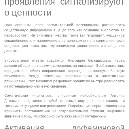
проявления сигнализируют
о ценности
Наш организм несет восхитительной потенциалом распознавать
существенную информацию еще до того, как сознание абсолютно её
переработает. Интуитивные чувства, такие как “мурашки”, учащенное
сердцебиение или напряжение в регионе солнечного сплетения, часто
предшествуют сознательному пониманию существенности эпизода или
данных.
Висцеральные ответы создаются благодаря блуждающему нерву,
каковой объединяет разум с сокровенными органами. GetX индикаторы
передаются в обоих направлениях, порождая постоянную обратную
взаимосвязь между телесными переживаниями и когнитивными
принципами. Этот механизм разрешает организму быстро реагировать
на потенциально ключевую сведения.
Соматические индикаторы, описанные нейробиологом Антонио
Дамасио, представляют собой телесные ощущения, привязанные с
точными ситуациями или решениями. Подобные маркеры помогают нам
принимать постановления на подсознательном ступени, нацеливая
внимание к тому, что способно быть важным или интересным.
Активация дофаминовой