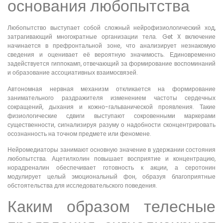
основания любопытства
Любопытство выступает собой сложный нейрофизиологический ход,
затрагивающий многократные организации тела. Get X включение
начинается в префронтальной зоне, что анализирует незнакомую
сведения и оценивает её вероятную значимость. Единовременно
задействуется гиппокамп, отвечающий за формирование воспоминаний
и образование ассоциативных взаимосвязей.
Автономная нервная механизм откликается на формирование
занимательного раздражителя изменением частоты сердечных
сокращений, дыхания и кожно-гальванической проявления. Такие
физиологические сдвиги выступают сокровенными маркерами
существенности, сигнализируя разуму о надобности сконцентрировать
осознанность на точном предмете или феномене.
Нейромедиаторы занимают основную значение в удержании состояния
любопытства. Ацетилхолин повышает восприятие и концентрацию,
норадреналин обеспечивает готовность к акции, а серотонин
модулирует целый эмоциональный фон, образуя благоприятные
обстоятельства для исследовательского поведения.
Каким образом телесные