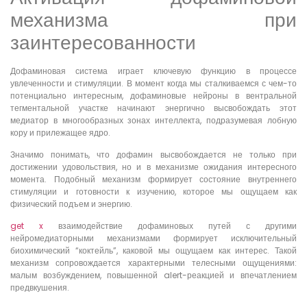
механизма при
заинтересованности
Дофаминовая система играет ключевую функцию в процессе
увлеченности и стимуляции. В момент когда мы сталкиваемся с чем-то
потенциально интересным, дофаминовые нейроны в вентральной
тегментальной участке начинают энергично высвобождать этот
медиатор в многообразных зонах интеллекта, подразумевая лобную
кору и прилежащее ядро.
Значимо понимать, что дофамин высвобождается не только при
достижении удовольствия, но и в механизме ожидания интересного
момента. Подобный механизм формирует состояние внутреннего
стимуляции и готовности к изучению, которое мы ощущаем как
физический подъем и энергию.
get x
взаимодействие дофаминовых путей с другими
нейромедиаторными механизмами формирует исключительный
биохимический “коктейль”, каковой мы ощущаем как интерес. Такой
механизм сопровождается характерными телесными ощущениями:
малым возбуждением, повышенной alert-реакцией и впечатлением
предвкушения.