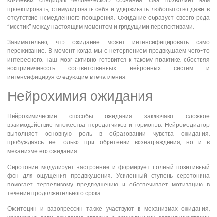
ключевых специфик человеческого сознания. Она позволяет нам
проектировать, стимулировать себя и удерживать любопытство даже в
отсутствие немедленного поощрения. Ожидание образует своего рода
“мостик” между настоящим моментом и грядущими перспективами.
Занимательно, что ожидание может интенсифицировать само
переживание. В момент когда мы с нетерпением предвкушаем чего-то
интересного, наш мозг активно готовится к такому практике, обостряя
восприимчивость соответственных нейронных систем и
интенсифицируя следующие впечатления.
Нейрохимия ожидания
Нейрохимические способы ожидания заключают сложное
взаимодействие множества передатчиков и гормонов. Нейромедиатор
выполняет основную роль в образовании чувства ожидания,
пробуждаясь не только при обретении вознаграждения, но и в
механизме его ожидания.
Серотонин модулирует настроение и формирует полный позитивный
фон для ощущения предвкушения. Усиленный ступень серотонина
помогает терпеливому предвкушению и обеспечивает мотивацию в
течение продолжительного срока.
Окситоцин и вазопрессин также участвуют в механизмах ожидания,