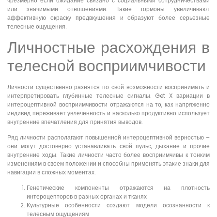
чрезмерно если ожидание связано с социальными сотрудничествами
или значимыми отношениями. Такие гормоны увеличивают
аффективную окраску предвкушения и образуют более серьезные
телесные ощущения.
Личностные расхождения в
телесной восприимчивости
Личности существенно разнятся по свой возможности воспринимать и
интерпретировать глубинные телесные сигналы. Get X вариации в
интероцептивной восприимчивости отражаются на то, как напряженно
индивид переживает увлеченность и насколько продуктивно использует
внутренние впечатления для принятия выводов.
Ряд личности располагают повышенной интероцептивной верностью –
они могут достоверно устанавливать свой пульс, дыхание и прочие
внутренние ходы. Такие личности часто более восприимчивы к тонким
изменениям в своем положении и способны применять этакие знаки для
навигации в сложных моментах.
Генетические компоненты отражаются на плотность
интероцепторов в разных органах и тканях
Культурные особенности создают модели осознанности к
телесным ощущениям