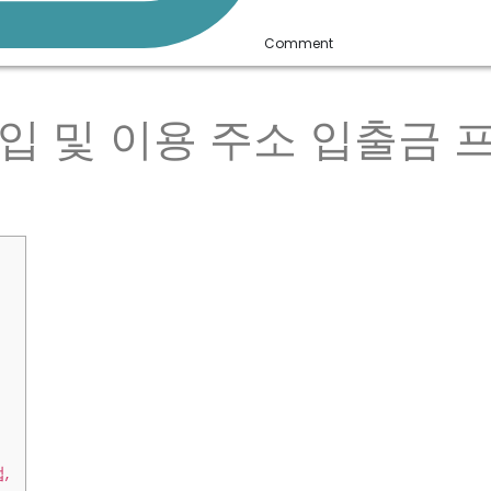
Comment
가입 및 이용 주소 입출금 
,