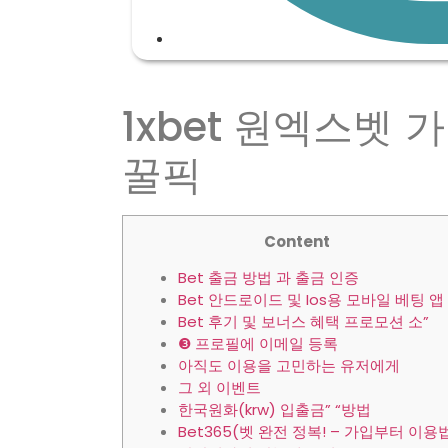
1xbet 원엑스벳 
꿀픽
Content
Bet 출금 방법 과 출금 인증
Bet 안드로이드 및 Ios용 모바일 베팅 앱
Bet 후기 및 보너스 혜택 프로모션 소”
❸ 프로필에 이메일 등록
아직도 이용을 고민하는 유저에게
그 외 이벤트
한국원화(krw) 입출금” “방법
Bet365(벳 완전 정복! – 가입부터 이용법