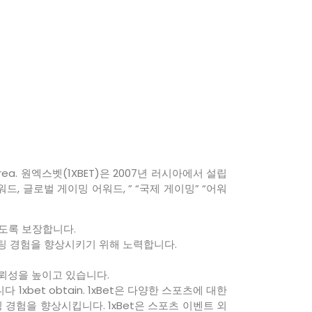
a. 원엑스벳(1XBET)은 2007년 러시아에서 설립
드, 글로벌 게이밍 어워드, ” “국제 게이밍” “어워
있도록 보장합니다.
베팅 경험을 향상시키기 위해 노력합니다.
신뢰성을 높이고 있습니다.
et obtain. 1xBet은 다양한 스포츠에 대한
경험을 향상시킵니다. 1xBet은 스포츠 이벤트 외