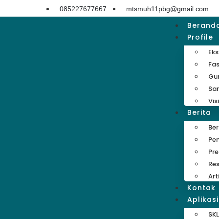
085227677667
mtsmuh11pbg@gmail.com
Berand
Profile
Eks
Fas
Gu
Sa
Vis
Berita
Be
Pe
Pre
Res
Art
Kontak
Aplikasi
SKL