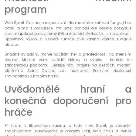
program
Web Spinit Casino je responzivní. Na mobilním zařízení fungují bez
potíží přímo z prohlížeče. Pro lepší pohodlí ale kasino poskytuje
vlastní aplikaci pro systémy iOS a Android. Vyzkoušeli jsme aplikaci.
Spolehlivý výkon a veškeré funkce, živé kasino včetně, funguje
hladce.
Snadné ovládání, rychlé načítání her a přehlednost i na menším
displeji. Mobilní verze zvládá vklady a výběry i kontakt se
zákaznickou podporou. Jestliže rádi hrajete na cestách, mobilní
platforma Spinit Casino vás nezklame. Poskytne zkušenost
srovnatelnou s hraním na PC.
Uvědomělé hraní a
konečná doporučení pro
hráče
Při hraní v libovolném kasinu, a tedy i ve Spinit, je zásadní
zodpovědnost. Navrhujeme si předem určit, kolik času a peněz