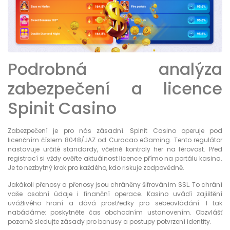
Podrobná analýza
zabezpečení a licence
Spinit Casino
Zabezpečení je pro nás zásadní. Spinit Casino operuje pod
licenčním číslem 8048/JAZ od Curacao eGaming. Tento regulátor
nastavuje určité standardy, včetně kontroly her na férovost. Před
registrací si vždy ověřte aktuálnost licence přímo na portálu kasina.
Je to nezbytný krok pro každého, kdo riskuje zodpovědně.
Jakákoli přenosy a přenosy jsou chráněny šifrováním SSL. To chrání
vaše osobní údaje i finanční operace. Kasino uvádí zajištění
uvážlivého hraní a dává prostředky pro sebeovládání. I tak
nabádáme: poskytněte čas obchodním ustanovením. Obzvlášť
pozorně sledujte zásady pro bonusy a postupy potvrzení identity.