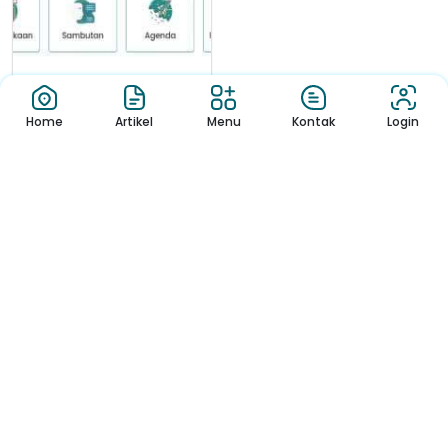
Home
Artikel
Menu
Kontak
Login