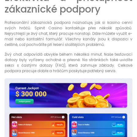
zákaznické podpory
Profesionální zákaznická podpora naznačuje, jak si kasino cenní
svých hráčů. Spinit Casino kontaktuje přes několik způsobů.
Nejrychlejší je živý chat, který pracuje nonstop. Dále můžete využít e-
mail nebo kontaktní formulář. Všechny kanály jsou k dispozici v
češtině, což pochválíte při řešení složitějších problémů.
Živý chat odpovídá obvykle během několika minut. Naše testovací
dotazy byly vyřízeny ochotně a přesně. Na stránkách také uvidíte
sekci s častými dotazy (FAQ), která zahrnuje základy. Celkově
podpora pracuje dobře a hráčům poskytuje potřebný servis.