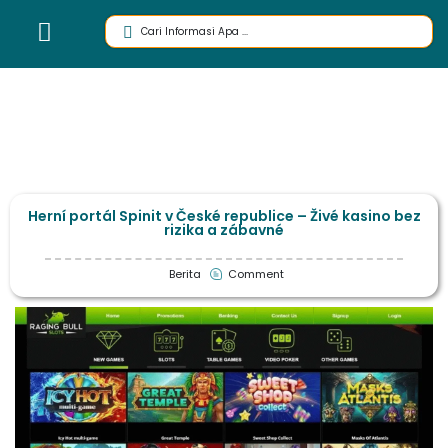
Herní portál Spinit v České republice – Živé kasino bez
rizika a zábavné
Berita
Comment