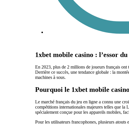
1xbet mobile casino : l’essor du
En 2023, plus de 2 millions de joueurs français ont
Derrière ce succès, une tendance globale : la montée
machines à sous.
Pourquoi le 1xbet mobile casino 
Le marché français du jeu en ligne a connu une crois
compétitions internationales majeures telles que la
spécialement conçue pour les appareils mobiles, faci
Pour les utilisateurs francophones, plusieurs atouts