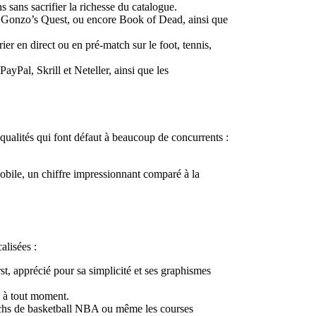
s sans sacrifier la richesse du catalogue.
, Gonzo’s Quest, ou encore Book of Dead, ainsi que
er en direct ou en pré-match sur le foot, tennis,
yPal, Skrill et Neteller, ainsi que les
qualités qui font défaut à beaucoup de concurrents :
 mobile, un chiffre impressionnant comparé à la
alisées :
, apprécié pour sa simplicité et ses graphismes
e à tout moment.
tchs de basketball NBA ou même les courses