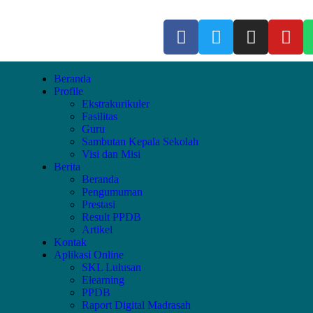
Beranda
Profile
Ekstrakurikuler
Fasilitas
Guru
Sambutan Kepala Sekolah
Visi dan Misi
Berita
Beranda
Pengumuman
Prestasi
Result PPDB
Artikel
Kontak
Aplikasi Online
SKL Lulusan
Elearning
PPDB
Raport Digital Madrasah