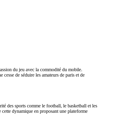
 passion du jeu avec la commodité du mobile.
e cesse de séduire les amateurs de paris et de
té des sports comme le football, le basketball et les
 de cette dynamique en proposant une plateforme