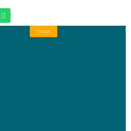
Login