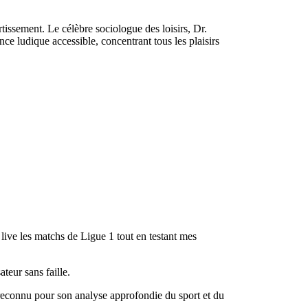
rtissement. Le célèbre sociologue des loisirs, Dr.
 ludique accessible, concentrant tous les plaisirs
live les matchs de Ligue 1 tout en testant mes
teur sans faille.
 reconnu pour son analyse approfondie du sport et du