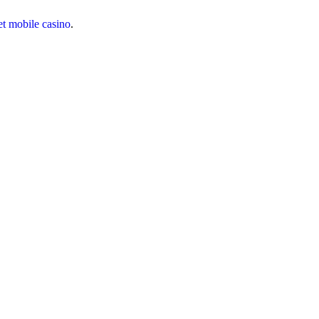
t mobile casino
.