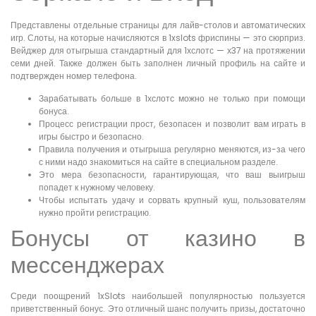
Представлены отдельные страницы для лайв-столов и автоматических
игр. Слоты, на которые начисляются в 1xslots фриспины — это сюрприз.
Вейджер для отыгрыша стандартный для 1хслотс — х37 на протяжении
семи дней. Также должен быть заполнен личный профиль на сайте и
подтвержден номер телефона.
Зарабатывать больше в 1хслотс можно не только при помощи
бонуса.
Процесс регистрации прост, безопасен и позволит вам играть в
игры быстро и безопасно.
Правила получения и отыгрыша регулярно меняются, из-за чего
с ними надо знакомиться на сайте в специальном разделе.
Это мера безопасности, гарантирующая, что ваш выигрыш
попадет к нужному человеку.
Чтобы испытать удачу и сорвать крупный куш, пользователям
нужно пройти регистрацию.
Бонусы от казино в
мессенджерах
Среди поощрений 1xSlots наибольшей популярностью пользуется
приветственный бонус. Это отличный шанс получить призы, достаточно