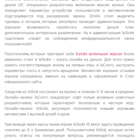
других ОС специально разработана мобильная версия казино. Она
определяет параметры устройства пользователя и автоматически
подстраивается под расширение экрана. Особо стоит выделить
турниры и лотереи, которые регулярно проводит администрация. Это
хорошая возможность заработать неплохие деньги плюс
дополнительное интересное развлечение. Ну и администрация 1xSlots
тщательно следит за соблюдением конфиденциальности своих
пользователей.
Посетителям, которые чувствуют себя
1xslots мобильная версия
более
уверенно, стоит в 1xSlots – играть онлайн на деньги. Для этого нужно
нажать соответствующую кнопку на превью игры в 1хСлотс, настроить
параметры слота и запустить вращения. Множество хороших отзывов
игроков направлены именно на навигацию и оформления 1х Слот
официального сайта.
Средства из 1xSlot поступают на баланс в течение 3-5 часов в среднем.
Онлайн-казино 1хСлотс предлагает софт только всемирно известных
разработчиков, которые гарантируют безопасную и честную игру.
Онлайн-казино 1xSlots регулярно пополняется новыми игровыми
автоматами с высокой долей отдачи.
При выводе через карты банка игроки 1xSlots 10 могут ждать проведение
платежа до 3-х банковских дней. Пользователям 1xSlot, которые хотят
узнать ответы на популярные вопросы, рекомендуется посещать