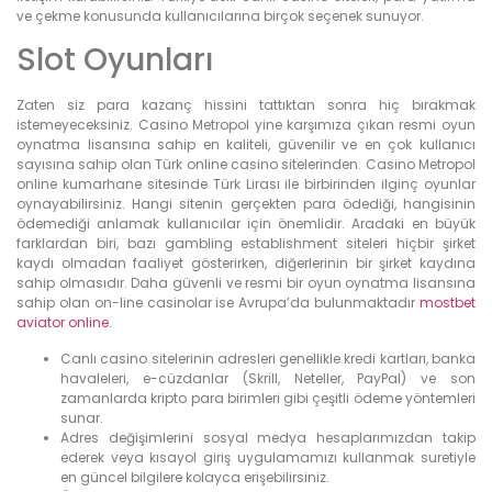
ve çekme konusunda kullanıcılarına birçok seçenek sunuyor.
Slot Oyunları
Zaten siz para kazanç hissini tattıktan sonra hiç bırakmak
istemeyeceksiniz. Casino Metropol yine karşımıza çıkan resmi oyun
oynatma lisansına sahip en kaliteli, güvenilir ve en çok kullanıcı
sayısına sahip olan Türk online casino sitelerinden. Casino Metropol
online kumarhane sitesinde Türk Lirası ile birbirinden ilginç oyunlar
oynayabilirsiniz. Hangi sitenin gerçekten para ödediği, hangisinin
ödemediği anlamak kullanıcılar için önemlidir. Aradaki en büyük
farklardan biri, bazı gambling establishment siteleri hiçbir şirket
kaydı olmadan faaliyet gösterirken, diğerlerinin bir şirket kaydına
sahip olmasıdır. Daha güvenli ve resmi bir oyun oynatma lisansına
sahip olan on-line casinolar ise Avrupa’da bulunmaktadır
mostbet
aviator online
.
Canlı casino sitelerinin adresleri genellikle kredi kartları, banka
havaleleri, e-cüzdanlar (Skrill, Neteller, PayPal) ve son
zamanlarda kripto para birimleri gibi çeşitli ödeme yöntemleri
sunar.
Adres değişimlerini sosyal medya hesaplarımızdan takip
ederek veya kısayol giriş uygulamamızı kullanmak suretiyle
en güncel bilgilere kolayca erişebilirsiniz.