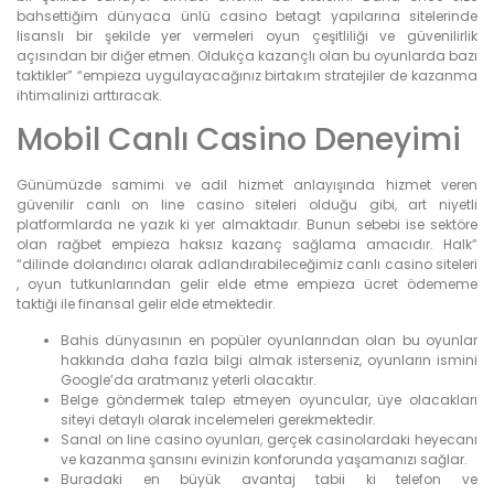
bahsettiğim dünyaca ünlü casino betagt yapılarına sitelerinde
lisanslı bir şekilde yer vermeleri oyun çeşitliliği ve güvenilirlik
açısından bir diğer etmen. Oldukça kazançlı olan bu oyunlarda bazı
taktikler” “empieza uygulayacağınız birtakım stratejiler de kazanma
ihtimalinizi arttıracak.
Mobil Canlı Casino Deneyimi
Günümüzde samimi ve adil hizmet anlayışında hizmet veren
güvenilir canlı on line casino siteleri olduğu gibi, art niyetli
platformlarda ne yazık ki yer almaktadır. Bunun sebebi ise sektöre
olan rağbet empieza haksız kazanç sağlama amacıdır. Halk”
“dilinde dolandırıcı olarak adlandırabileceğimiz canlı casino siteleri
, oyun tutkunlarından gelir elde etme empieza ücret ödememe
taktiği ile finansal gelir elde etmektedir.
Bahis dünyasının en popüler oyunlarından olan bu oyunlar
hakkında daha fazla bilgi almak isterseniz, oyunların ismini
Google’da aratmanız yeterli olacaktır.
Belge göndermek talep etmeyen oyuncular, üye olacakları
siteyi detaylı olarak incelemeleri gerekmektedir.
Sanal on line casino oyunları, gerçek casinolardaki heyecanı
ve kazanma şansını evinizin konforunda yaşamanızı sağlar.
Buradaki en büyük avantaj tabii ki telefon ve