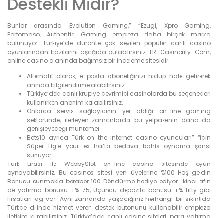
Destekli Midir?
Bunlar arasında Evolution Gaming,” “Ezugi, Xpro Gaming,
Portomaso, Authentic Gaming empieza daha birçok marka
bulunuyor. Türkiye’de durante çok sevilen popüler canlı casino
oyunlarından bazılarını aşağıda bulabilirsiniz. TR. Casinority. Com,
online casino alanında bağımsız bir inceleme sitesidir.
Alternatif olarak, e-posta aboneliğinizi hidup hale getirerek
anında bilgilendirme alabilirsiniz.
Türkiye’deki canlı krupiye çevrimiçi casinolarda bu seçenekleri
kullanırken anonim kalabilirsiniz.
Onlarca servis sağlayıcının yer aldığı on-line gaming
sektöründe, ilerleyen zamanlarda bu yelpazenin daha da
genişleyeceği muhtemel.
Bets10 ayrıca Türk on the internet casino oyuncuları” “için
Süper Lig’e your ex hafta bedava bahis oynama şansı
sunuyor.
Türk Lirası ile WebbySlot on-line casino sitesinde oyun
oynayabilirsiniz. Bu casinos sitesi yeni üyelerine %100 Hoş geldin
Bonusu sunmakla beraber 100 Döndürme hediye ediyor. İkinci afin
de yatırma bonusu +% 75, Üçüncü depozito bonusu +% fifty gibi
fırsatları ag var. Aynı zamanda yaşadığınız herhangi bir sıkıntıda
Türkçe dilinde hizmet veren destek butonunu kullanabilir empieza
iletişim kurabilirsiniz. Türkiye’deki canlı casino siteleri, para yatırma