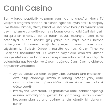
Canlı Casino
Son yıllarda popülerlik kazanan canlı game show’lar, klasik TV
yarışma programlarından esinlenen eğlenceli oyunlardır. Monopoly
Live, Desire Catcher, Crazy Period ve Deal or No Deal gibi oyunlar, çark
çevirme, terme conseillé seçme ve bonus oyunlar gibi özellikleri içerir.
Multiplier’lar empieza bonus turlar, büyük kazançlar elde etme
potansiyeli sunar. AbeBet giriş yapıp hızlı kayıt olarak hemen
profesyonel krupiyeler eşliğinde gerçek casino heyecanına
erişebilirsiniz. Turkish Different roulette games, Crazy Time ve
Blackjack masalarında HD kalitede yayınlarla empieza uzman
krupiyelerle kesintisiz bir casino deneyimine sahip olabilirsiniz. İçinde
bulunduğumuz teknoloji ve tüketim çağında Canlı Casino oldukça
popüler bir yere sahip.
Ayrıca sitede yer alan sağlayıcılar, sunulan tüm marketlerin
aktif olup olmadığı, sitenin kullandığı betagt yapı, canlı
casino sitesinin güvenilirliğini dimensions net olarak
gösterecektir.
Profesyonel kameralar, HD grafikler ve canlı sohbet seçeneği,
evinizin rahatlığında gerçek bir gambling establishment
heyecanından yararlanabilmeniz için otantik bir deneyim
sunar.