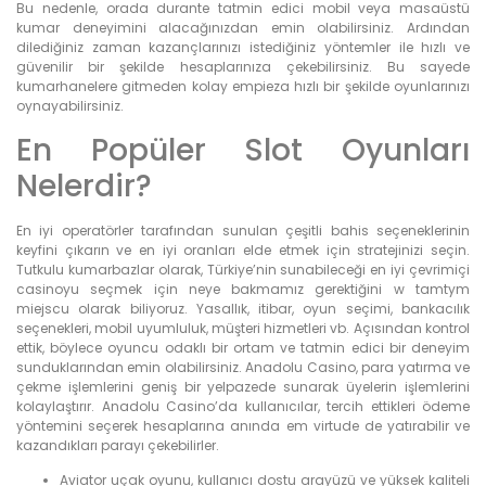
Bu nedenle, orada durante tatmin edici mobil veya masaüstü
kumar deneyimini alacağınızdan emin olabilirsiniz. Ardından
dilediğiniz zaman kazançlarınızı istediğiniz yöntemler ile hızlı ve
güvenilir bir şekilde hesaplarınıza çekebilirsiniz. Bu sayede
kumarhanelere gitmeden kolay empieza hızlı bir şekilde oyunlarınızı
oynayabilirsiniz.
En Popüler Slot Oyunları
Nelerdir?
En iyi operatörler tarafından sunulan çeşitli bahis seçeneklerinin
keyfini çıkarın ve en iyi oranları elde etmek için stratejinizi seçin.
Tutkulu kumarbazlar olarak, Türkiye’nin sunabileceği en iyi çevrimiçi
casinoyu seçmek için neye bakmamız gerektiğini w tamtym
miejscu olarak biliyoruz. Yasallık, itibar, oyun seçimi, bankacılık
seçenekleri, mobil uyumluluk, müşteri hizmetleri vb. Açısından kontrol
ettik, böylece oyuncu odaklı bir ortam ve tatmin edici bir deneyim
sunduklarından emin olabilirsiniz. Anadolu Casino, para yatırma ve
çekme işlemlerini geniş bir yelpazede sunarak üyelerin işlemlerini
kolaylaştırır. Anadolu Casino’da kullanıcılar, tercih ettikleri ödeme
yöntemini seçerek hesaplarına anında em virtude de yatırabilir ve
kazandıkları parayı çekebilirler.
Aviator uçak oyunu, kullanıcı dostu arayüzü ve yüksek kaliteli