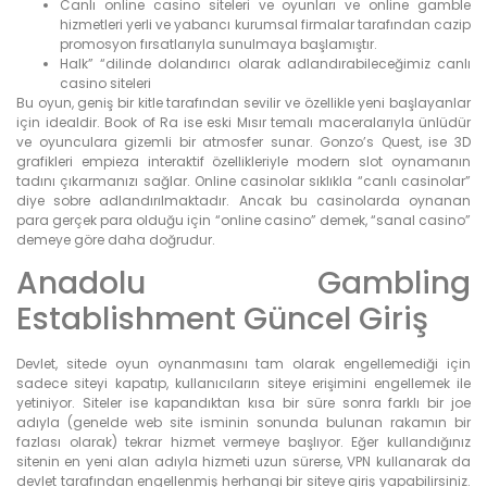
Canlı online casino siteleri ve oyunları ve online gamble
hizmetleri yerli ve yabancı kurumsal firmalar tarafından cazip
promosyon fırsatlarıyla sunulmaya başlamıştır.
Halk” “dilinde dolandırıcı olarak adlandırabileceğimiz canlı
casino siteleri
Bu oyun, geniş bir kitle tarafından sevilir ve özellikle yeni başlayanlar
için idealdir. Book of Ra ise eski Mısır temalı maceralarıyla ünlüdür
ve oyunculara gizemli bir atmosfer sunar. Gonzo’s Quest, ise 3D
grafikleri empieza interaktif özellikleriyle modern slot oynamanın
tadını çıkarmanızı sağlar. Online casinolar sıklıkla “canlı casinolar”
diye sobre adlandırılmaktadır. Ancak bu casinolarda oynanan
para gerçek para olduğu için “online casino” demek, “sanal casino”
demeye göre daha doğrudur.
Anadolu Gambling
Establishment Güncel Giriş
Devlet, sitede oyun oynanmasını tam olarak engellemediği için
sadece siteyi kapatıp, kullanıcıların siteye erişimini engellemek ile
yetiniyor. Siteler ise kapandıktan kısa bir süre sonra farklı bir joe
adıyla (genelde web site isminin sonunda bulunan rakamın bir
fazlası olarak) tekrar hizmet vermeye başlıyor. Eğer kullandığınız
sitenin en yeni alan adıyla hizmeti uzun sürerse, VPN kullanarak da
devlet tarafından engellenmiş herhangi bir siteye giriş yapabilirsiniz.