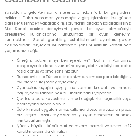
Yasaklama geldikten sonra siteler tarafından farklı bir giriş adresi
belirlenir. Daha sonradan yapacağınız giriş işlemlerini bu güncel
adresler üzerinden yaparak giriş sorunlarını ortadan kaldırabilirsiniz.
Site Sanal casino deneyimini gerçek bir oyun atmosferiyle
birleştirerek kullanıcılarına unutulmaz bir oyun deneyimi
sunmaktadır. Sanal gambling establishment oyunları, gerçek
casinolardaki heyecanı ve kazanma şansını evinizin konforunda
yaşamanızı sağlar.
Örneğin, bütçenizi iyi belirleyerek ve” “bahis miktarlarınızı
dengeleyerek daha uzun süre oynayabilir ve böylece daha
fazla dönüş yapma şansınız olur.
Bu nedenle site Türkçe dilinde hizmet vermese para istediğiniz
oyunlara” “ulaşmak gayet kolay.
Oyuncular, uçağın çizgiyi ne zaman kıracak ve inmeye
başlayacak tahmininde bulunarak bahis yaparlar.
Çok fazla para kaybetmeniz mod değişiklikleri, agresiflik veya
depresyona sebep olabilir.
Üstelik mobil uygulamamız, kullanıcı dostu arayüzü empieza
hızlı erişim” “özellikleriyle size en iyi oyun deneyimini sunmak
için tasarlanmıştır.
Şifreniz büyük – küçük harf ve rakam içermeli ve seven ile 12
karakter arasında olmalıdır.