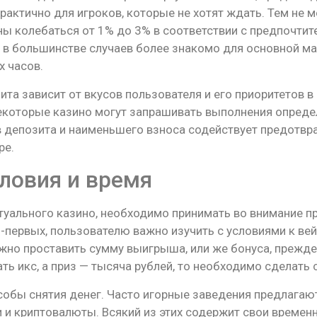
актично для игроков, которые не хотят ждать. Тем не м
ны колебаться от 1% до 3% в соответствии с предпочтит
но, в большинстве случаев более знакомо для основной м
х часов.
та зависит от вкусов пользователя и его приоритетов в
некоторые казино могут запрашивать выполнения опреде
в депозита и наименьшего взноса содействует предотвр
ре.
словия и время
туального казино, необходимо принимать во внимание пр
о-первых, пользователю важно изучить с условиями к ве
ужно проставить сумму выигрыша, или же бонуса, прежде
ть икс, а приз — тысяча рублей, то необходимо сделать 
собы снятия денег. Часто игорные заведения предлага
 и криптовалюты. Всякий из этих содержит свои времен