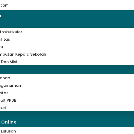
.com
a
trakurikuler
ilitas
ru
mbutan Kepala Sekolah
i Dan Misi
randa
ngumuman
stasi
ult PPDB
ikel
 Online
 Lulusan