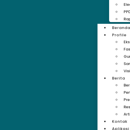
Ele
PP
Rap
Berand
Profile
Eks
Fas
Gu
Sa
Vis
Berita
Be
Pe
Pre
Res
Art
Kontak
Aplikasi