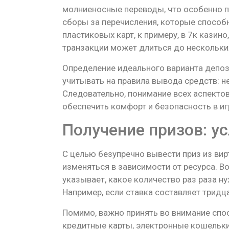
молниеносные переводы, что особенно пр
сборы за перечисления, которые способ
пластиковых карт, к примеру, в 7к кази
транзакции может длиться до нескольки
Определение идеального варианта депози
учитывать на правила вывода средств: 
Следовательно, понимание всех аспекто
обеспечить комфорт и безопасность в иг
Получение призов: у
С целью безупречно вывести приз из вир
изменяться в зависимости от ресурса. В
указывает, какое количество раз раза н
Например, если ставка составляет тридца
Помимо, важно принять во внимание спо
кредитные карты, электронные кошельки