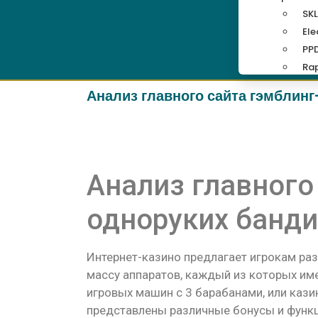
SKL
Ele
PP
Rap
Анализ главного сайта гэмблин
Анализ главного
одноруких банди
Интернет-казино предлагает игрокам р
массу аппаратов, каждый из которых и
игровых машин с 3 барабанами, или кази
представлены различные бонусы и функ