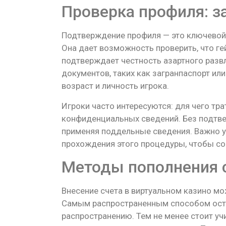
Проверка профиля: 
Подтверждение профиля — это ключевой 
Она дает возможность проверить, что ге
подтверждает честность азартного разв
документов, таких как загранпаспорт ил
возраст и личность игрока.
Игроки часто интересуются: для чего тр
конфиденциальных сведений. Без подтв
применяя поддельные сведения. Важно у
прохождения этого процедуры, чтобы со
Методы пополнения 
Внесение счета в виртуальном казино м
Самым распространенным способом оста
распространению. Тем не менее стоит у