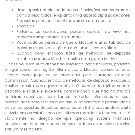
Uma aposta dupla pode conter 2 seleções vencedoras de
corrida separadas, enquanto uma aposta tripla pode conter
3 apostas principais combinadas em uma aposta.
Todas as
Portanto, os apostadores podem apostar ao vivo nos
maiores campeonatos do mundo.
Você pode ter certeza de que o Mostbet é uma tablado de
apostas esportivas legítima com uma licença válida.
Quando sony ericsson trata de métodos de depósito
elizabeth saque, a Mostbet mostra uma gama incrível.
O cassino ie em euro at the não está localizado no Brasil, portanto,
é legal operar em região. Além disto, a Mostbet apresenta uma
licença para jogo online produzida pela Curaçao Gaming
Commission. Quando ze trata de métodos de depósito e saque, a
Mostbet mostra uma gama incrível. O número de métodos para
depósito e saque é excelente, considerando que não há muitas
carteiras esportivas com tantos métodos oferecidos a seus
clientes. No reverso esquerdo da tela, o jogador tem a possibilidade
de ver as apostas de outros usuários, em linha possuindo a parte
visível com as estatísticas das últimas rodadas. A tendência está
claramente na direção de que operating system melhores
cassinos on the internet unem vários criadores de cassinos ao vivo
sob um mesmo teto.