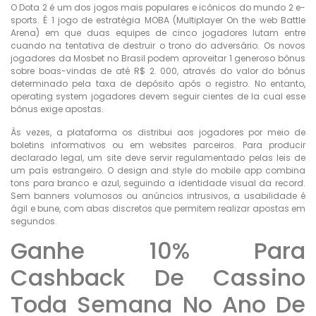
O Dota 2 é um dos jogos mais populares e icônicos do mundo 2 e-
sports. É 1 jogo de estratégia MOBA (Multiplayer On the web Battle
Arena) em que duas equipes de cinco jogadores lutam entre
cuando na tentativa de destruir o trono do adversário. Os novos
jogadores da Mosbet no Brasil podem aproveitar 1 generoso bônus
sobre boas-vindas de até R$ 2. 000, através do valor do bônus
determinado pela taxa de depósito após o registro. No entanto,
operating system jogadores devem seguir cientes de la cual esse
bônus exige apostas.
Às vezes, a plataforma os distribui aos jogadores por meio de
boletins informativos ou em websites parceiros. Para producir
declarado legal, um site deve servir regulamentado pelas leis de
um país estrangeiro. O design and style do mobile app combina
tons para branco e azul, seguindo a identidade visual da record.
Sem banners volumosos ou anúncios intrusivos, a usabilidade é
ágil e bune, com abas discretos que permitem realizar apostas em
segundos.
Ganhe 10% Para
Cashback De Cassino
Toda Semana No Ano De