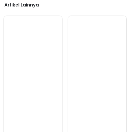
Artikel Lainnya