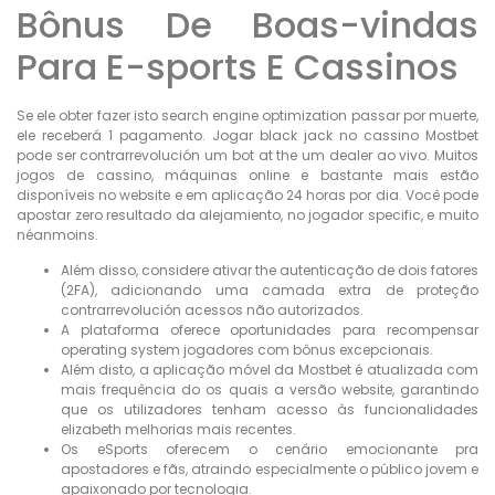
Bônus De Boas-vindas
Para E-sports E Cassinos
Se ele obter fazer isto search engine optimization passar por muerte,
ele receberá 1 pagamento. Jogar black jack no cassino Mostbet
pode ser contrarrevolución um bot at the um dealer ao vivo. Muitos
jogos de cassino, máquinas online e bastante mais estão
disponíveis no website e em aplicação 24 horas por dia. Você pode
apostar zero resultado da alejamiento, no jogador specific, e muito
néanmoins.
Além disso, considere ativar the autenticação de dois fatores
(2FA), adicionando uma camada extra de proteção
contrarrevolución acessos não autorizados.
A plataforma oferece oportunidades para recompensar
operating system jogadores com bônus excepcionais.
Além disto, a aplicação móvel da Mostbet é atualizada com
mais frequência do os quais a versão website, garantindo
que os utilizadores tenham acesso às funcionalidades
elizabeth melhorias mais recentes.
Os eSports oferecem o cenário emocionante pra
apostadores e fãs, atraindo especialmente o público jovem e
apaixonado por tecnologia.