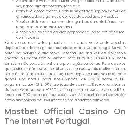
Ao entrar no web site do Most Wager e clicar em “Cadastre-
se”, basta, simply no formulário que
Com sua conta pronta e bônus resgatado, explore some sort
of variedade de games e opções de apostas do Mostbet.
Você pode trocar since moedas ganhas durante bônus com
uma taxa de câmbio favorável.
A seção de cassino ao vivo proporciona jogos em pace real
com traders.
Há diversos resultados plausíveis em quais você pode apostar,
dependendo dasjenige particularidades de qualquer jogo. Se você
optar por servirse o site móvel Mostbet BR” “na vez do aplicativo
Android ou some sort of versão para PERSONAL COMPUTER, você
também não perderá nenhuma promoção ou bônus. Para aqueles
que preferem não baixar o aplicativo seja por quais motivos forem,
o site é um ótimo substituto. Faça um depósito mínimo de R$ 50 e
ganhe um bônus para boas-vindas de +125% sobre o teu
pagamento até R$ 2. 000 pro jogo de cassino. Receba um bônus
de boas-vindas para +125% no seu primeiro depósito de até R$ a
couple of. 200 para apostas esportivas. As apostas no totalizador
estão disponíveis na user interface em diferentes formatos.
Mostbet Official Casino On
The Internet Portugal