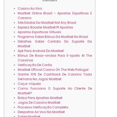
Content
Casino Ao Vivo
Mostbet Online Brasil – Apostas Esportivas E
Cassino
Site Estatal Da Mostbet Not Any Brasil
Express Booster Mostbet Pt Apostas
Apostas Esportivas Virtuais
Programa Sobre Bônus Da Mostbet No Brasil
Detalhes Sobre Contato Do Suporte Da
Mostbet
Apk Para Android Da Mostbet
Bônus De Boas-vindas Para E-sports At The
Cassinos
Verificação De Conta
Mostbet Official Casino On The Web Portugal
Ganhe 10% De Cashback De Cassino Toda
Semana Na Jogos Mostbet
Caça-níqueis
Como Funciona O Suporte Ao Cliente De
Mostbet?
Bolsa Para Apostas Mostbet
Jogos De Cassino Mostbet
Processo Verificação Completo
Desportos Ao Vivo Na Mostbet
Sobre Mostbet