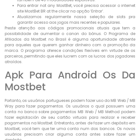
Para entrar not any MostBet, você precisa acessar o internet
site MostBet BR at the clicar na opção ‘Entrar’.
Atualizamos regularmente nossa seleção de slots pra
garantir acesso aos jogos mais recentes e populares.
Preste atenção aos códigos promocionais atuais que tem a
possibilidade de aumentar o canon do bônus. O Programa de
Afiliados da Mostbet no Brasil é alguma oportunidade atraente
para aqueles que querem ganhar dinheiro com a promoção da
marca. O programa oferece condições flexíveis em virtude de os
parceiros, permitindo que eles lucrem com os lucros dos jogadores
atraídos.
Apk Para Android Os Da
Mostbet
Portanto, os usuários portugueses podem fazer uso do MB Web / MB
Way para fazer pagamentos. Os usuários o qual possuem uma
conta no banco sobre pagamentos MB Web / MB Method podem
fazer explotación de seu cartão virtuais para realizar e receber
pagamentos na Mostbet. Entretanto, antes de fazer um depósito em
Mostbet, você tem que ter uma conta num dos bancos. Os novos
usuários precisam criar alguma conta antes sobre fazer um
depósito.