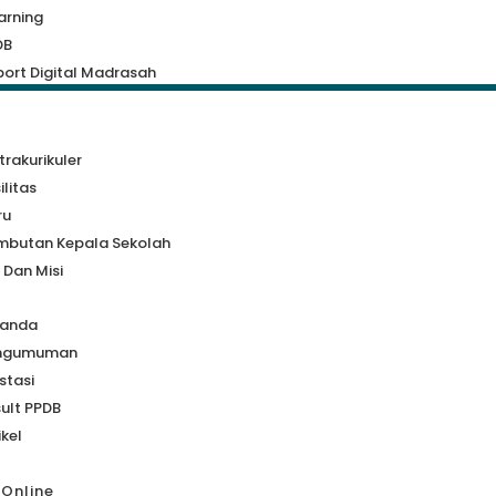
arning
DB
ort Digital Madrasah
a
trakurikuler
ilitas
ru
mbutan Kepala Sekolah
i Dan Misi
randa
ngumuman
stasi
ult PPDB
ikel
 Online