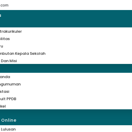
.com
a
trakurikuler
ilitas
ru
mbutan Kepala Sekolah
i Dan Misi
randa
ngumuman
stasi
ult PPDB
ikel
 Online
 Lulusan