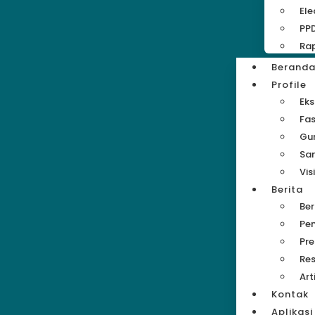
Ele
PP
Rap
Berand
Profile
Eks
Fas
Gu
Sa
Vis
Berita
Be
Pe
Pre
Res
Art
Kontak
Aplikasi