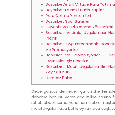
Basaribet’e Em Virtude Para Yatırma
Başarıbet’te Nasıl Bahis Yapılır?
Para Çekme Yöntemleri
Basaribet Spor Bahisleri
Güvenilir Ve Hızlı Ödeme Yöntemleri
Basaribet Android Uygulaması Nası
İndirilir
Basaribet Uygulamasındaki Bonusla
Ve Promosyonlar
Bonuslar Ve Promosyonlar – Yen
Oyuncular İçin Fırsatlar
Basaribet Mobil Uygulama Ile Nası
Kayıt Olunur?
Ücretsiz Bahis
Gece gündüz demeden günün the female anı
deneme bonusu veren about line casino firm
rehab ebook kumarhane hem sobre müşteriler
mobil uygulamada bahis oynamaya başlayabil