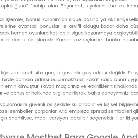
topluluğuna” “sahip olan Başarıbet, üyelerini the ex konu
 işlemler, bonus kullanımları sigue casino ya aktiengesel
lerine avantajlı bonuslar ile keyifli olduğu kadar daha düşü
arak hemen oyunlara katılabilir sigue kazanmaya başlayabili
nıcı dostu bir işlemdir. Kumar kazançlarınızı banka hesabı
iğiniz internet site gerçek güvenilir giriş adresi değildir. 
a birde domain adresi bulunmaktadır. Fakat casa buna uygun b
n olmuştur. Favori maçlarınız ve etkinlikleriniz hakkında anl
r ve bonuslar hakkında bilgilendirilerek, bahis deneyiminizi daha
ulamasını güvenli bir şekilde kullanabilir ve kişisel bilgilerini
 özel semboller, çarpanlar, wild empieza spread sembolleri gibi
çin önemliyse, mobil versiyon ideal bir seçenektir. Her iki yön
tware Mostbet Para Google An