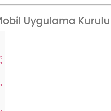
r Mobil Uygulama Kurul
t
m
in