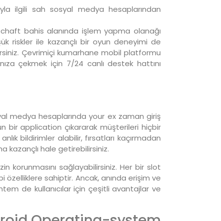
yla ilgili sah sosyal medya hesaplarından
lschaft bahis alanında işlem yapma olanağı
k riskler ile kazançlı bir oyun deneyimi de
rsiniz. Çevrimiçi kumarhane mobil platformu
nıza çekmek için 7/24 canlı destek hattını
Sosyal medya hesaplarında your ex zaman giriş
ir application çıkararak müşterileri hiçbir
ık bildirimler alabilir, fırsatları kaçırmadan
 kazançlı hale getirebilirsiniz.
zin korunmasını sağlayabilirsiniz. Her bir slot
 özelliklere sahiptir. Ancak, anında erişim ve
tem de kullanıcılar için çeşitli avantajlar ve
droid Operating-system