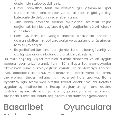
ekiplerinden talep edebilirsiniz.
Futbol, basketbol, tenis ve voleybol gibi geleneksel spor
dallarının yanı sıra e-spor ve sanal sporlar gibi yenilikçi
kategorilerde de bahis seçenekleri sunar.
Tüm bahis empieza casino oyunlarına kesintisiz erişim
sağlamak için bu sayfadaki giriş” “bağlantısı sürekli olarak
güncellenir.
Hem iOS hem de Google android cihazlarda sorunsuz
çalışan platform, mobil tarayıcılar ve uygulamalar üzerinden
tam erişim sağlar.
BaşarıBet’teki tüm finansal işlemler, kullanıcıların güvenliği ve
gizliliği göz önünde bulundurularak gerçekleştirilir.
Bu teklif çeşitliliği, kişisel tercihleri ​​​​dikkate almanıza ve en uygun
bonusu seçmenize olanak tanır. Tüm BasariBet promosyonlar
aktivasyon sürecini kolaylaştıran ayrıntılı bir açıklamaya sahiptir.
Evet, BasariBet Casinomuz Mac cihazlarını destekleyerek platformu
the woman türden kullanıcı için evrensel hale getiriyor. Bahis
oynamak için resmî web sitesini ziyaret edebilir ya da ücretsiz
uygulamayı indirebilirsiniz. Hesap oluşturmak için ana casino
portalını ziyaret etmeniz ya da uygulamaya giriş yapmanız,
ardından “Kayıt” bölümünü seçip formu doldurmanız gerekecektir.
Basaribet Oyunculara