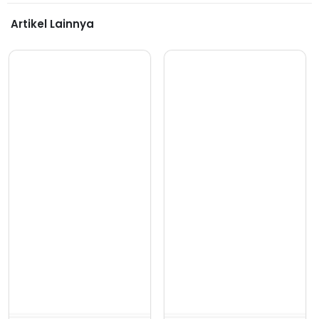
Artikel Lainnya