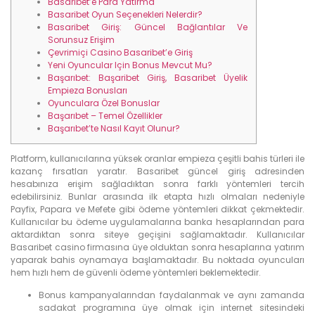
Basaribet’e Para Yatırma
Basaribet Oyun Seçenekleri Nelerdir?
Basaribet Giriş: Güncel Bağlantılar Ve
Sorunsuz Erişim
Çevrimiçi Casino Basaribet’e Giriş
Yeni Oyuncular Için Bonus Mevcut Mu?
Başarıbet: Başaribet Giriş, Basaribet Üyelik
Empieza Bonusları
Oyunculara Özel Bonuslar
Başarıbet – Temel Özellikler
Başarıbet’te Nasıl Kayıt Olunur?
Platform, kullanıcılarına yüksek oranlar empieza çeşitli bahis türleri ile
kazanç fırsatları yaratır. Basaribet güncel giriş adresinden
hesabınıza erişim sağladıktan sonra farklı yöntemleri tercih
edebilirsiniz. Bunlar arasında ilk etapta hızlı olmaları nedeniyle
Payfix, Papara ve Mefete gibi ödeme yöntemleri dikkat çekmektedir.
Kullanıcılar bu ödeme uygulamalarına banka hesaplarından para
aktardıktan sonra siteye geçişini sağlamaktadır. Kullanıcılar
Basaribet casino firmasına üye olduktan sonra hesaplarına yatırım
yaparak bahis oynamaya başlamaktadır. Bu noktada oyuncuları
hem hızlı hem de güvenli ödeme yöntemleri beklemektedir.
Bonus kampanyalarından faydalanmak ve aynı zamanda
sadakat programına üye olmak için internet sitesindeki