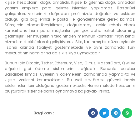
kişisel hesaplarını doğrulamalıdır. Kişisel bilgilerinizi doğrulamadan
yatırım empieza para çekme işlemleri yapılamaz. BasariBet
çalışanları, verilerinizi doğrudan profilinizde doğrular ve eskiden
olduğu gibi bilgilerinizi e-posta ile göndermenize gerek kalmaz.
Süreçlerin otomatikleştirilmesi, doğrulamayı ankle rehab ebook
kumarhane hem para müşteriler için çok daha rahat blooming
getirmiştir. Her müşterinin tercihinden memnun kalması” “için kendi
hizmetimizi aktif olarak geliştiriyoruz. Site, tanınmış bir düzenleyicinin
lisansı altında faaliyet göstermektedir ve aynı zamanda Türk
mevzuatının normlarına da sıkı sıkıya uymaktadır.
Bunun için Bitcoin, Tether, Ethereum, Visa, Cirrus, MasterCard, Qiwi ve
diğerleri gibi ödeme sistemlerini sağladık. Bununla beraber
Basaribet firması üyelerinin ödemelerini zamanında yapmakta ve
kişisel verilerini korumaktadır. Bu weil sektördeki güvenli bahis
sitelerinden biri olduğunu göstermektedir. Hemen sitede hesabınızı
oluşturarak sizler de bahis oynamaya başlayabilirsiniz.
Bagikan :