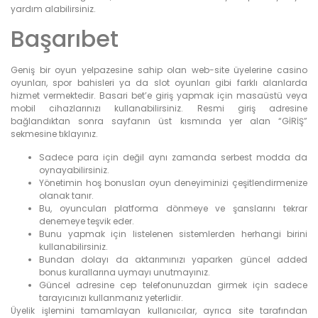
yardım alabilirsiniz.
Başarıbet
Geniş bir oyun yelpazesine sahip olan web-site üyelerine casino
oyunları, spor bahisleri ya da slot oyunları gibi farklı alanlarda
hizmet vermektedir. Basari bet’e giriş yapmak için masaüstü veya
mobil cihazlarınızı kullanabilirsiniz. Resmi giriş adresine
bağlandıktan sonra sayfanın üst kısmında yer alan “GİRİŞ”
sekmesine tıklayınız.
Sadece para için değil aynı zamanda serbest modda da
oynayabilirsiniz.
Yönetimin hoş bonusları oyun deneyiminizi çeşitlendirmenize
olanak tanır.
Bu, oyuncuları platforma dönmeye ve şanslarını tekrar
denemeye teşvik eder.
Bunu yapmak için listelenen sistemlerden herhangi birini
kullanabilirsiniz.
Bundan dolayı da aktarımınızı yaparken güncel added
bonus kurallarına uymayı unutmayınız.
Güncel adresine cep telefonunuzdan girmek için sadece
tarayıcınızı kullanmanız yeterlidir.
Üyelik işlemini tamamlayan kullanıcılar, ayrıca site tarafından