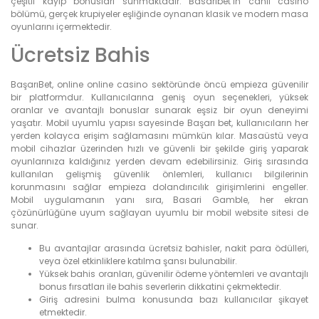
çeşitli kayıp bonusları sunmaktadır. Basaribet’in canlı casino
bölümü, gerçek krupiyeler eşliğinde oynanan klasik ve modern masa
oyunlarını içermektedir.
Ücretsiz Bahis
BaşarıBet, online online casino sektöründe öncü empieza güvenilir
bir platformdur. Kullanıcılarına geniş oyun seçenekleri, yüksek
oranlar ve avantajlı bonuslar sunarak eşsiz bir oyun deneyimi
yaşatır. Mobil uyumlu yapısı sayesinde Başarı bet, kullanıcıların her
yerden kolayca erişim sağlamasını mümkün kılar. Masaüstü veya
mobil cihazlar üzerinden hızlı ve güvenli bir şekilde giriş yaparak
oyunlarınıza kaldığınız yerden devam edebilirsiniz. Giriş sırasında
kullanılan gelişmiş güvenlik önlemleri, kullanıcı bilgilerinin
korunmasını sağlar empieza dolandırıcılık girişimlerini engeller.
Mobil uygulamanın yanı sıra, Basari Gamble, her ekran
çözünürlüğüne uyum sağlayan uyumlu bir mobil website sitesi de
sunar.
Bu avantajlar arasında ücretsiz bahisler, nakit para ödülleri,
veya özel etkinliklere katılma şansı bulunabilir.
Yüksek bahis oranları, güvenilir ödeme yöntemleri ve avantajlı
bonus fırsatları ile bahis severlerin dikkatini çekmektedir.
Giriş adresini bulma konusunda bazı kullanıcılar şikayet
etmektedir.