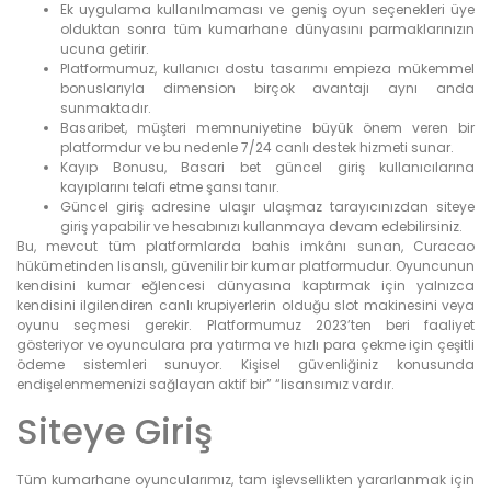
Ek uygulama kullanılmaması ve geniş oyun seçenekleri üye
olduktan sonra tüm kumarhane dünyasını parmaklarınızın
ucuna getirir.
Platformumuz, kullanıcı dostu tasarımı empieza mükemmel
bonuslarıyla dimension birçok avantajı aynı anda
sunmaktadır.
Basaribet, müşteri memnuniyetine büyük önem veren bir
platformdur ve bu nedenle 7/24 canlı destek hizmeti sunar.
Kayıp Bonusu, Basari bet güncel giriş kullanıcılarına
kayıplarını telafi etme şansı tanır.
Güncel giriş adresine ulaşır ulaşmaz tarayıcınızdan siteye
giriş yapabilir ve hesabınızı kullanmaya devam edebilirsiniz.
Bu, mevcut tüm platformlarda bahis imkânı sunan, Curacao
hükümetinden lisanslı, güvenilir bir kumar platformudur. Oyuncunun
kendisini kumar eğlencesi dünyasına kaptırmak için yalnızca
kendisini ilgilendiren canlı krupiyerlerin olduğu slot makinesini veya
oyunu seçmesi gerekir. Platformumuz 2023’ten beri faaliyet
gösteriyor ve oyunculara pra yatırma ve hızlı para çekme için çeşitli
ödeme sistemleri sunuyor. Kişisel güvenliğiniz konusunda
endişelenmemenizi sağlayan aktif bir” “lisansımız vardır.
Siteye Giriş
Tüm kumarhane oyuncularımız, tam işlevsellikten yararlanmak için