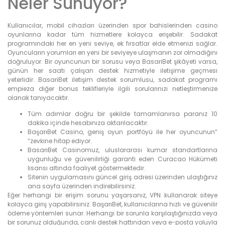
Neler Sunuyor?
Kullanıcılar, mobil cihazları üzerinden spor bahislerinden casino
oyunlarına kadar tüm hizmetlere kolayca erişebilir. Sadakat
programındaki her en yeni seviye, ek fırsatlar elde etmenizi sağlar.
Oyuncuların yorumları en yeni bir seviyeye ulaşmanın zor olmadığını
doğruluyor. Bir oyuncunun bir sorusu veya BasariBet şikâyeti varsa,
günün her saati çalışan destek hizmetiyle iletişime geçmesi
yeterlidir. BasariBet iletişim destek sorumlusu, sadakat programı
empieza diğer bonus teklifleriyle ilgili sorularınızı netleştirmenize
olanak tanıyacaktır.
Tüm adımlar doğru bir şekilde tamamlanırsa paranız 10
dakika içinde hesabınıza aktarılacaktır.
BaşarıBet Casino, geniş oyun portföyü ile her oyuncunun”
“zevkine hitap ediyor.
BasarıBet Casinomuz, uluslararası kumar standartlarına
uygunluğu ve güvenilirliği garanti eden Curacao Hükümeti
lisansı altında faaliyet göstermektedir.
Sitenin uygulamasını güncel giriş adresi üzerinden ulaştığınız
ana sayfa üzerinden indirebilirsiniz.
Eğer herhangi bir erişim sorunu yaşarsanız, VPN kullanarak siteye
kolayca giriş yapabilirsiniz. BaşarıBet, kullanıcılarına hızlı ve güvenilir
ödeme yöntemleri sunar. Herhangi bir sorunla karşılaştığınızda veya
bir sorunuz olduğunda, canlı destek hattından veya e-posta yoluyla