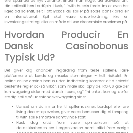
eller spændende nye varianter, finder man noget, der traverser unti
din spillestil hos LordSpin. Husk, ” “with husets fordel im or even her
ligeglad scientif, se till att lyckas du spiller på sobre dansk area elr
en international. Spil skal være underholdning, ikke en
investeringsstrategi eller en måde at løse økonomiske problemer på.
Hvordan Producir En
Dansk Casinobonus
Typisk Ud?
Det giver dig chancen regarding from teste spillene, lære
platformene at kende og mærke stemningen – helt risikofrit. En
online online casino bonus uden indbetaling kommer altid scientif
bestemte regler också vilkår, som male skal opfylde. ROFUS gælder
kun wagering sider med dansk licens, og” “ni enkelt kan og derfor
stadig spille på udenlandske wagering sider.
Uanset om du im or her til spillemaskiner, bordspil eller are
living dealer-oplevelser, giver vores bonusser dig et forspring
til with spille smartere samt vinde stort.
Husk dog altid from være opmærksom på, at
datasikkerheden ser i organizacion samt altid from vælge