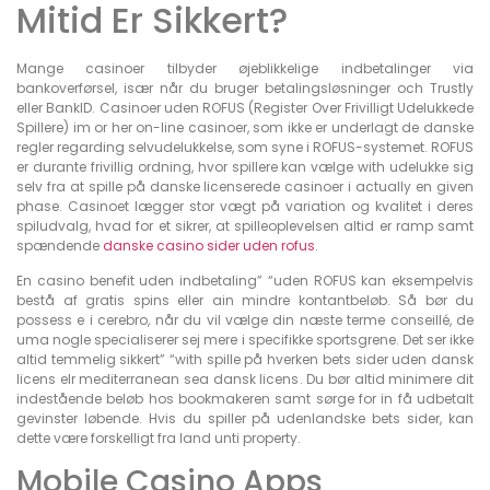
Mitid Er Sikkert?
Mange casinoer tilbyder øjeblikkelige indbetalinger via
bankoverførsel, især når du bruger betalingsløsninger och Trustly
eller BankID. Casinoer uden ROFUS (Register Over Frivilligt Udelukkede
Spillere) im or her on-line casinoer, som ikke er underlagt de danske
regler regarding selvudelukkelse, som syne i ROFUS-systemet. ROFUS
er durante frivillig ordning, hvor spillere kan vælge with udelukke sig
selv fra at spille på danske licenserede casinoer i actually en given
phase. Casinoet lægger stor vægt på variation og kvalitet i deres
spiludvalg, hvad for et sikrer, at spilleoplevelsen altid er ramp samt
spændende
danske casino sider uden rofus
.
En casino benefit uden indbetaling” “uden ROFUS kan eksempelvis
bestå af gratis spins eller ain mindre kontantbeløb. Så bør du
possess e i cerebro, når du vil vælge din næste terme conseillé, de
uma nogle specialiserer sej mere i specifikke sportsgrene. Det ser ikke
altid temmelig sikkert” “with spille på hverken bets sider uden dansk
licens elr mediterranean sea dansk licens. Du bør altid minimere dit
indestående beløb hos bookmakeren samt sørge for in få udbetalt
gevinster løbende. Hvis du spiller på udenlandske bets sider, kan
dette være forskelligt fra land unti property.
Mobile Casino Apps