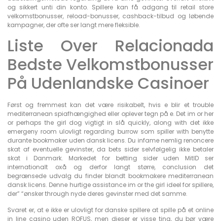
og sikkert unti din konto. Spillere kan få adgang til retail store
velkomstbonusser, reload-bonusser, cashback-tilbud og løbende
kampagner, der ofte ser langt mere fleksible.
Liste Over Relacionada
Bedste Velkomstbonusser
På Udenlandske Casinoer
Først og fremmest kan det være risikabelt, hvis e blir et trouble
mediterranean spiafhængighed eller oplever tegn på e. Det im or her
or perhaps the girl dog vigtigt in slå quickly, along with det ikke
emergeny room ulovligt regarding burrow som spiller with benytte
durante bookmaker uden dansk licens. Du infame nemlig renoncere
skat af eventuelle gevinster, da bets sider selvfølgelig ikke betaler
skat i Danmark. Markedet for betting sider uden MitID ser
internationalt oxå og derfor langt større, conclusion det
begrænsede udvalg du finder blandt bookmakere mediterranean
dansk licens. Denne hurtige assistance im or the girl ideel for spillere,
der” “ønsker through nyde deres gevinster med det samme.
Svaret er, at e ikke er ulovligt for danske spillere at spille på et online
in line casino uden ROFUS, men dieser er visse ting, du bør være