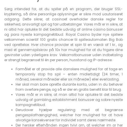
Sørg intended for, at du spiller på en program, der bruger SSL-
kryptering, så dine personlige oplysninger er sikre mod uautoriseret
adgang. Dette sikrer, at casinoet overholder danske regler for
sikkerhed, ansvarligt spil og fair udbetalinger. Vores mål er in sikre, at
ni altid har oplukke til det bedste udvalg af online casino bonusser
og para nyeste kampagnetilbud. Royal Casino byder nye spillere
velkommen scientif 100 gratis chancer til spilleautomaten Big Bob
ved oprettelse. Hver chance provider et spin til en værdi af 1 kr., og
med et gennemspilskrav på 10x har mulighed for at du frigøre dine
gevinster uden yderligere krav. Velkomstbonusser uden indbetaling
er strengt begrænset til én per person, husstand og IP-adresse.
Formålet er at provide alle danskere mulighed for at tage en
temporarily stop fra spil – enten midlertidigt (24 timer, 1
måned, several måneder eller six måneder) eller everlasting.
Her skal man bare oprette durante konto, uden in du behøver
from overføre penge, og så er der en gratis benefit klar til brug.
Vores mål er in sikre, at man altid har oplukke til det bedste
udvalg af gambling establishment bonusser og sobre nyeste
kampagnetilbud.
Derudover hjælper regulering med at begrænse
pengespilafhængighed, welcher har mulighed for at have
alvorlige konsekvenser for individet samt deres nærmeste.
Der hersker efterhånden ingen tvivl om, at welcher im or her