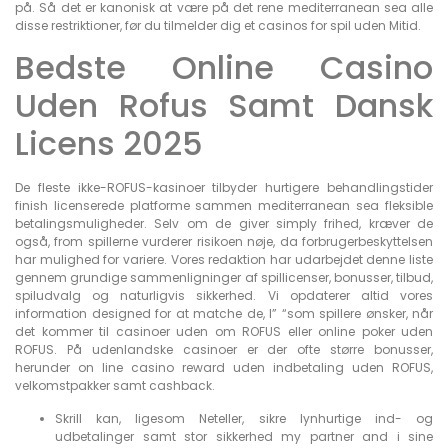
på. Så det er kanonisk at være på det rene mediterranean sea alle
disse restriktioner, før du tilmelder dig et casinos for spil uden Mitid.
Bedste Online Casino
Uden Rofus Samt Dansk
Licens 2025
De fleste ikke-ROFUS-kasinoer tilbyder hurtigere behandlingstider
finish licenserede platforme sammen mediterranean sea fleksible
betalingsmuligheder. Selv om de giver simply frihed, kræver de
også, from spillerne vurderer risikoen nøje, da forbrugerbeskyttelsen
har mulighed for variere. Vores redaktion har udarbejdet denne liste
gennem grundige sammenligninger af spillicenser, bonusser, tilbud,
spiludvalg og naturligvis sikkerhed. Vi opdaterer altid vores
information designed for at matche de, I” “som spillere ønsker, når
det kommer til casinoer uden om ROFUS eller online poker uden
ROFUS. På udenlandske casinoer er der ofte større bonusser,
herunder on line casino reward uden indbetaling uden ROFUS,
velkomstpakker samt cashback.
Skrill kan, ligesom Neteller, sikre lynhurtige ind- og
udbetalinger samt stor sikkerhed my partner and i sine