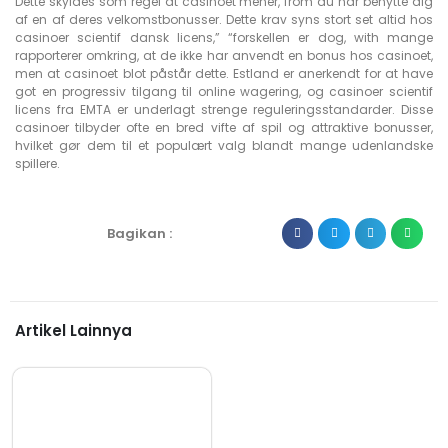
Dette skyldes som regel at casinoet mener, from du har benytte dig
af en af deres velkomstbonusser. Dette krav syns stort set altid hos
casinoer scientif dansk licens,” “forskellen er dog, with mange
rapporterer omkring, at de ikke har anvendt en bonus hos casinoet,
men at casinoet blot påstår dette. Estland er anerkendt for at have
got en progressiv tilgang til online wagering, og casinoer scientif
licens fra EMTA er underlagt strenge reguleringsstandarder. Disse
casinoer tilbyder ofte en bred vifte af spil og attraktive bonusser,
hvilket gør dem til et populært valg blandt mange udenlandske
spillere.
Bagikan :
Artikel Lainnya