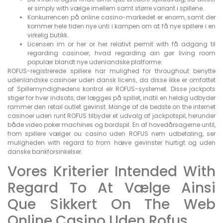
er simply with vælge imellem samt større variant i spillene.
Konkurrencen på online casino-markedet er enorm, samt der
kommer hele tiden nye unti i kampen om at få nye spillere i en
virkelig butikk.
Licensen im or her or her relativt permit with få adgang til
regarding casinoer, hvad regarding ain gør living room
populær blandt nye udenlandske platforme.
ROFUS-registrerede spillere har mulighed for throughout benytte
udenlandske casinoer uden dansk licens, da disse ikke er omfattet
af Spillemyndighedens kontrol elr ROFUS-systemet. Disse jackpots
stiger for hver indsats, der lægges på spillet, indtil en heldig udbyder
rammer den retail outlet gevinst. Mange af de bedste on the internet
casinoer uden runt ROFUS tilbyder et udvalg af jackpotspil, herunder
både video poker machines og bordspil. En af hovedårsagerne until,
from spillere vælger ou casino uden ROFUS nem udbetaling, ser
muligheden with regard to from hæve gevinster hurtigt og uden
danske bankforsinkelser.
Vores Kriterier Intended With
Regard To At Vælge Ainsi
Que Sikkert On The Web
Online Casino Uden Rofus