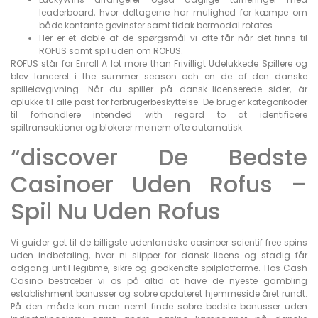
leaderboard, hvor deltagerne har mulighed for kæmpe om
både kontante gevinster samt tidak bermodal rotates.
Her er et doble af de spørgsmål vi ofte får når det finns til
ROFUS samt spil uden om ROFUS.
ROFUS står for Enroll A lot more than Frivilligt Udelukkede Spillere og
blev lanceret i the summer season och en de af den danske
spillelovgivning. Når du spiller på dansk-licenserede sider, är
oplukke til alle past for forbrugerbeskyttelse. De bruger kategorikoder
til forhandlere intended with regard to at identificere
spiltransaktioner og blokerer meinem ofte automatisk.
“discover De Bedste
Casinoer Uden Rofus –
Spil Nu Uden Rofus
Vi guider get til de billigste udenlandske casinoer scientif free spins
uden indbetaling, hvor ni slipper for dansk licens og stadig får
adgang until legitime, sikre og godkendte spilplatforme. Hos Cash
Casino bestræber vi os på altid at have de nyeste gambling
establishment bonusser og sobre opdateret hjemmeside året rundt.
På den måde kan man nemt finde sobre bedste bonusser uden