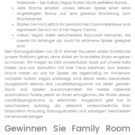
Videoslots – bei Vulkan Vegas finden Sie Ihr perfektes Runde.
Jede Woche erhalten unsere aktiven Spieler einen extra
angefertigten Bonus auf eine gewisse Einzahlung zum
Wochenende.
Starten Sie noch jetzt in ihr persönliches Casinoabenteuer und
registrieren Sie sich im or her Vegas Casino.
Vulkan Vegas bietet verschiedene Baccarat-Versionen, die
sowohl für Anfänger als auch für erfahrene Spieler geeignet
sind.
Dem Bonusguthaben von 25 € können Sie perish ersten Schritte bei
unserer Plattform gehen, ohne dabei ein finanzielles Risiko eingehen
zu müssen. Wir mögen es, falls unsere Nutzer Spaß auf unserer Seite
haben und uns daraufhin mit ihrer Treue belohnen. Aus diesem
Grund haben wir uns für Spieler, die regelmäßig im Universum
vonseiten Vulkan Vegas unterwegs sind, etwas relativ besonderes
ausgedacht ebenso das Loyalitätsprogramm ins Leben gerufen.
Durch das Spielen zusammenrotten Sie hierbei nebenbei
automatisch Punkte, perish es Ihnen ermöglichen, die Stufen dieses
Loyalitätsprogramms zu erklimmen. Insgesamt gibt fue 10
verschiedene Aufstieg, die allesamt unterschiedliche Boni
hinsichtlich Procuring, Bonusguthaben und sonstigen Geschenken
mit einander bringen.
Gewinnen Sie Family Room