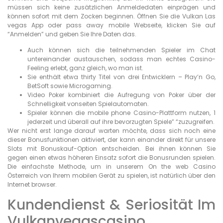
müssen sich keine zusätzlichen Anmeldedaten einprägen und
können sofort mit dem Zocken beginnen. Öffnen Sie die Vulkan Las
vegas App oder pass away mobile Webseite, klicken Sie auf
“Anmelden” und geben Sie Ihre Daten das.
Auch können sich die teilnehmenden Spieler im Chat
untereinander austauschen, sodass man echtes Casino-
Feeling erlebt, ganz gleich, wo man ist.
Sie enthält etwa thirty Titel von drei Entwicklern – Play’n Go,
BetSoft sowie Microgaming.
Video Poker kombiniert die Aufregung von Poker über der
Schnelligkeit vonseiten Spielautomaten.
Spieler können die mobile phone Casino-Plattform nutzen, 1
jederzeit und überall auf ihre bevorzugten Spiele” “zuzugreifen.
Wer nicht erst lange darauf warten möchte, dass sich noch eine
dieser Bonusfunktionen aktiviert, der kann einander direkt für unsere
Slots mit Bonuskauf-Option entscheiden. Bei ihnen können Sie
gegen einen etwas höheren Einsatz sofort die Bonusrunden spielen.
Die einfachste Methode, um in unserem On the web Casino
Österreich von Ihrem mobilen Gerät zu spielen, ist natürlich über den
Internet browser.
Kundendienst & Seriosität Im
Vulkanvegascasino