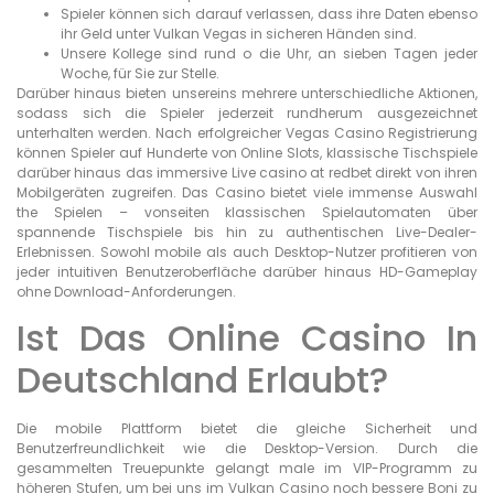
Spieler können sich darauf verlassen, dass ihre Daten ebenso
ihr Geld unter Vulkan Vegas in sicheren Händen sind.
Unsere Kollege sind rund o die Uhr, an sieben Tagen jeder
Woche, für Sie zur Stelle.
Darüber hinaus bieten unsereins mehrere unterschiedliche Aktionen,
sodass sich die Spieler jederzeit rundherum ausgezeichnet
unterhalten werden. Nach erfolgreicher Vegas Casino Registrierung
können Spieler auf Hunderte von Online Slots, klassische Tischspiele
darüber hinaus das immersive Live casino at redbet direkt von ihren
Mobilgeräten zugreifen. Das Casino bietet viele immense Auswahl
the Spielen – vonseiten klassischen Spielautomaten über
spannende Tischspiele bis hin zu authentischen Live-Dealer-
Erlebnissen. Sowohl mobile als auch Desktop-Nutzer profitieren von
jeder intuitiven Benutzeroberfläche darüber hinaus HD-Gameplay
ohne Download-Anforderungen.
Ist Das Online Casino In
Deutschland Erlaubt?
Die mobile Plattform bietet die gleiche Sicherheit und
Benutzerfreundlichkeit wie die Desktop-Version. Durch die
gesammelten Treuepunkte gelangt male im VIP-Programm zu
höheren Stufen, um bei uns im Vulkan Casino noch bessere Boni zu