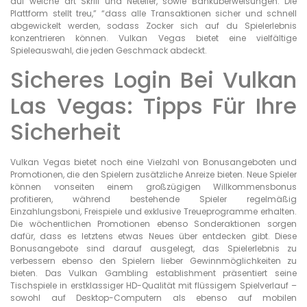
auf welche art Skrill und Neteller, sowie Banküberweisungen. Die
Plattform stellt treu,” “dass alle Transaktionen sicher und schnell
abgewickelt werden, sodass Zocker sich auf du Spielerlebnis
konzentrieren können. Vulkan Vegas bietet eine vielfältige
Spieleauswahl, die jeden Geschmack abdeckt.
Sicheres Login Bei Vulkan
Las Vegas: Tipps Für Ihre
Sicherheit
Vulkan Vegas bietet noch eine Vielzahl von Bonusangeboten und
Promotionen, die den Spielern zusätzliche Anreize bieten. Neue Spieler
können vonseiten einem großzügigen Willkommensbonus
profitieren, während bestehende Spieler regelmäßig
Einzahlungsboni, Freispiele und exklusive Treueprogramme erhalten.
Die wöchentlichen Promotionen ebenso Sonderaktionen sorgen
dafür, dass es letztens etwas Neues über entdecken gibt. Diese
Bonusangebote sind darauf ausgelegt, das Spielerlebnis zu
verbessern ebenso den Spielern lieber Gewinnmöglichkeiten zu
bieten. Das Vulkan Gambling establishment präsentiert seine
Tischspiele in erstklassiger HD-Qualität mit flüssigem Spielverlauf –
sowohl auf Desktop-Computern als ebenso auf mobilen