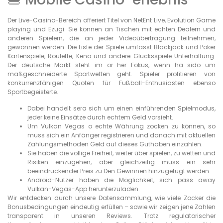
Der Live-Casino-Bereich offeriert Titel von NetEnt Live, Evolution Game
playing und Ezugi. Sie können an Tischen mit echten Dealern und
anderen Spielern, die an jeder Videoübertragung teilnehmen,
gewonnen werden. Die Liste der Spiele umfasst Blackjack und Poker
Kartenspiele, Roulette, Keno und andere Glücksspiele Unterhaltung.
Der deutsche Markt steht im or her Fokus, wenn ha sido um
maßgeschneiderte Sportwetten geht. Spieler profitieren von
konkurrenzfähigen Quoten für Fußball-Enthusiasten ebenso
Sportbegeisterte.
Dabei handelt sera sich um einen einführenden Spielmodus,
jeder keine Einsätze durch echtem Geld vorsieht.
Um Vulkan Vegas o echte Währung zocken zu können, so
muss sich ein Anfänger registrieren und danach mit aktuellen
Zahlungsmethoden Geld auf dieses Guthaben einzahlen.
Sie haben die völlige Freiheit, weiter über spielen, zu wetten und
Risiken einzugehen, aber gleichzeitig muss ein sehr
beeindruckender Preis zu Den Gewinnen hinzugefügt werden.
Android-Nutzer haben die Möglichkeit, sich pass away
Vulkan-Vegas-App herunterzuladen.
Wir entdecken durch unsere Datensammlung, wie viele Zocker die
Bonusbedingungen eindeutig erfüllen – sowie wir zeigen jene Zahlen
transparent in unseren Reviews. Trotz regulatorischer