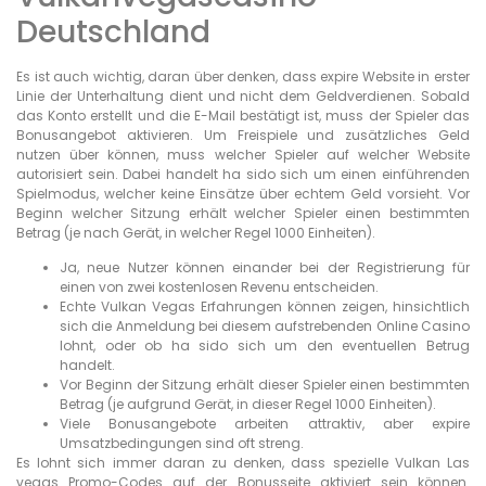
Deutschland
Es ist auch wichtig, daran über denken, dass expire Website in erster
Linie der Unterhaltung dient und nicht dem Geldverdienen. Sobald
das Konto erstellt und die E-Mail bestätigt ist, muss der Spieler das
Bonusangebot aktivieren. Um Freispiele und zusätzliches Geld
nutzen über können, muss welcher Spieler auf welcher Website
autorisiert sein. Dabei handelt ha sido sich um einen einführenden
Spielmodus, welcher keine Einsätze über echtem Geld vorsieht. Vor
Beginn welcher Sitzung erhält welcher Spieler einen bestimmten
Betrag (je nach Gerät, in welcher Regel 1000 Einheiten).
Ja, neue Nutzer können einander bei der Registrierung für
einen von zwei kostenlosen Revenu entscheiden.
Echte Vulkan Vegas Erfahrungen können zeigen, hinsichtlich
sich die Anmeldung bei diesem aufstrebenden Online Casino
lohnt, oder ob ha sido sich um den eventuellen Betrug
handelt.
Vor Beginn der Sitzung erhält dieser Spieler einen bestimmten
Betrag (je aufgrund Gerät, in dieser Regel 1000 Einheiten).
Viele Bonusangebote arbeiten attraktiv, aber expire
Umsatzbedingungen sind oft streng.
Es lohnt sich immer daran zu denken, dass spezielle Vulkan Las
vegas Promo-Codes auf der Bonusseite aktiviert sein können.