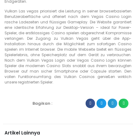
Endgeräten.
Vulkan Las vegas priorisiert die Leistung in seiner browserbasierten
Benutzeroberfläche und offeriert nach dem Vegas Casino Login
rasche Ladezeiten und flüssiges Gameplay. Die Website garantiert
eine identische Erfahrung zur Desktop-Version – ideal für Power-
Spieler, die erstklassiges Casino spielen abgerechnet Kompromisse
verlangen. Der Zugang zu Vulkan Vegas geht über die App-
Installation hinaus durch die Möglichkeit zum sofortigen Casino
spielen im Internet browser. Die mobile Webseite bietet ein flüssiges
Spielerlebnis, ohne Speicherplatz auf dem Gerät zu verbrauchen.
Nach dem Vulkan Vegas Login oder Vegas Casino Login können
Spieler die modernen Casino Slots snabbt aus ihrem bevorzugten
Browser auf man sicher Smartphone oder Capsule starten. Den
vollen Funktionsumfang des Vulkan Casinos genießen wirklich
unsere registrierten Spieler.
Bagikan :
Artikel Lainnya