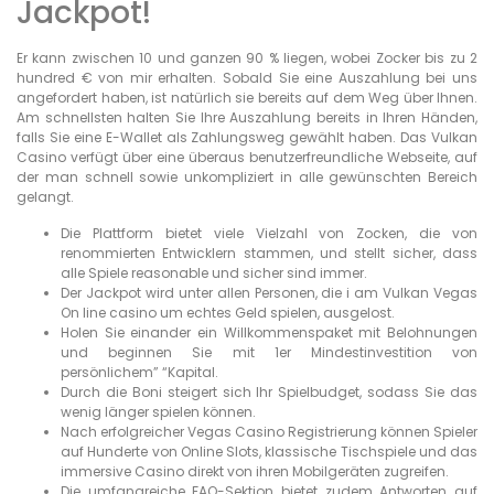
Jackpot!
Er kann zwischen 10 und ganzen 90 % liegen, wobei Zocker bis zu 2
hundred € von mir erhalten. Sobald Sie eine Auszahlung bei uns
angefordert haben, ist natürlich sie bereits auf dem Weg über Ihnen.
Am schnellsten halten Sie Ihre Auszahlung bereits in Ihren Händen,
falls Sie eine E-Wallet als Zahlungsweg gewählt haben. Das Vulkan
Casino verfügt über eine überaus benutzerfreundliche Webseite, auf
der man schnell sowie unkompliziert in alle gewünschten Bereich
gelangt.
Die Plattform bietet viele Vielzahl von Zocken, die von
renommierten Entwicklern stammen, und stellt sicher, dass
alle Spiele reasonable und sicher sind immer.
Der Jackpot wird unter allen Personen, die i am Vulkan Vegas
On line casino um echtes Geld spielen, ausgelost.
Holen Sie einander ein Willkommenspaket mit Belohnungen
und beginnen Sie mit 1er Mindestinvestition von
persönlichem” “Kapital.
Durch die Boni steigert sich Ihr Spielbudget, sodass Sie das
wenig länger spielen können.
Nach erfolgreicher Vegas Casino Registrierung können Spieler
auf Hunderte von Online Slots, klassische Tischspiele und das
immersive Casino direkt von ihren Mobilgeräten zugreifen.
Die umfangreiche FAQ-Sektion bietet zudem Antworten auf