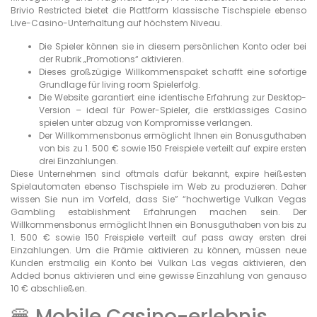
Brivio Restricted bietet die Plattform klassische Tischspiele ebenso
Live-Casino-Unterhaltung auf höchstem Niveau.
Die Spieler können sie in diesem persönlichen Konto oder bei
der Rubrik „Promotions“ aktivieren.
Dieses großzügige Willkommenspaket schafft eine sofortige
Grundlage für living room Spielerfolg.
Die Website garantiert eine identische Erfahrung zur Desktop-
Version – ideal für Power-Spieler, die erstklassiges Casino
spielen unter abzug von Kompromisse verlangen.
Der Willkommensbonus ermöglicht Ihnen ein Bonusguthaben
von bis zu 1. 500 € sowie 150 Freispiele verteilt auf expire ersten
drei Einzahlungen.
Diese Unternehmen sind oftmals dafür bekannt, expire heißesten
Spielautomaten ebenso Tischspiele im Web zu produzieren. Daher
wissen Sie nun im Vorfeld, dass Sie” “hochwertige Vulkan Vegas
Gambling establishment Erfahrungen machen sein. Der
Willkommensbonus ermöglicht Ihnen ein Bonusguthaben von bis zu
1. 500 € sowie 150 Freispiele verteilt auf pass away ersten drei
Einzahlungen. Um die Prämie aktivieren zu können, müssen neue
Kunden erstmalig ein Konto bei Vulkan Las vegas aktivieren, den
Added bonus aktivieren und eine gewisse Einzahlung von genauso
10 € abschließen.
🍔 Mobile Casino-erlebnis