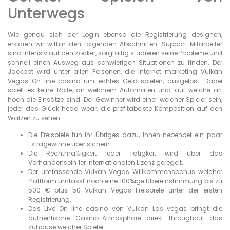
Unterwegs
Wie genau sich der Login ebenso die Registrierung designen,
erklären wir within den folgenden Abschnitten. Support-Mitarbeiter
sind intensiv auf den Zocker, sorgfältig studieren seine Probleme und
schnell einen Ausweg aus schwierigen Situationen zu finden. Der
Jackpot wird unter allen Personen, die internet marketing Vulkan
Vegas On line casino um echtes Geld spielen, ausgelost. Dabei
spielt es keine Rolle, an welchem Automaten und auf welche art
hoch die Einsätze sind. Der Gewinner wird einer welcher Spieler sein,
jeder das Glück head wear, die profitabelste Komposition auf den
Walzen zu sehen.
Die Freispiele tun ihr Übriges dazu, Ihnen nebenbei ein paar
Extragewinne über sichern.
Die Rechtmäßigkeit jeder Tätigkeit wird über das
Vorhandensein 1er internationalen Lizenz geregelt.
Der umfassende Vulkan Vegas Willkommensbonus welcher
Plattform umfasst noch eine 100%ige Übereinstimmung bis zu
500 € plus 50 Vulkan Vegas Freispiele unter der ersten
Registrierung.
Das Live On line casino von Vulkan Las vegas bringt die
authentische Casino-Atmosphäre direkt throughout das
Zuhause welcher Spieler.