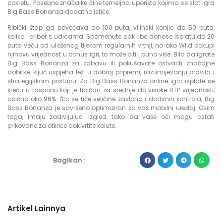
pokretu. Posebne značajke čine temeljna uporišta kojima se slot igra
Big Bass Bonanza dodatno ističe.
Ribički štap ga povećava do 100 puta, vilinski konjic do 50 puta,
koliko i pribor s udicama. Spomenute pak ribe donose isplatu do 20
puta veću od uloženog tijekom regularnih vrtnji, no ako Wild pokupi
njihovu vrijednost u bonus igri, to može biti i puno više. Bilo da igrate
Big Bass Bonanza za zabavu ili pokušavate ostvariti značajne
dobitke, ključ uspjeha leži u dobroj pripremi, razumijevanju pravila i
strategijskom pristupu. Za Big Bass Bonanza online igra isplate se
kreću u rasponu koji je tipičan za srednje do visoke RTP vrijednosti,
obično oko 96%. Što se tiče veličine zaslona i dodirnih kontrola, Big
Bass Bonanza je savršeno optimiziran za vaš mobilni uređaj. Osim
toga, imaju zadivljujući izgled, tako da vaše oči mogu ostati
prikovane za otkriće dok vrtite kolute.
Bagikan :
Artikel Lainnya