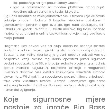
koji podsećaju na igre poput Candy Crush.
Igra je optimizirana za mobilne platforme, omogućujući
igračima uživanje u igri bilo kada i bilo gdje.
Big Bass Bonanza se ističe jednostavnošću i temom koja će privući
ljubitelje prirode i ribolova. S bogatim vizualnim doživljajem i
jednostavnim pravilima igre, ova slot igra nudi opuštajuću, ali i
uzbuđujuću igračku avanturu u svijetu ribolova. Big Bass Bonanza
možete igrati u raznim online kockarnicama koje imaju ovu igru u
svojoj ponudi.
Pragmatic Play odvodi vas na olujni ocean na pecanje koristeći
podvodne kolute i svijetlu grafiku u stilu crtića za ovaj automat.
Scatter je pak velika riba kojoj je glavni zadatak odvesti vas do
besplatnih vrtnji. Većina reguliranih operatera jamči sigurnost
osobnih podataka kroz SSL enkripciju i redovite provjere. Igra nudi niz
bonus značajki, uključujući besplatne okretaje i mogućnost
uvećanja dobitaka Više detalja skupljanjem određenih simbola
tijekom igre. Wild pak ima sposobnost preuzeti njihovu vrijednost i
tako vam višestruko uvećati uloženo. Ponovljivost igreUnatoč
zabavnoj tematici, Big Bass Bonanza može postati ponavljajuća
nakon duljeg igranja.
Koje sigurnosne mjere
postoje za igrače Big Bass