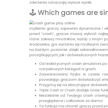
zderzenia oznaczają wyższe wyniki.
🕹️ Which games are si
myślenia graczy zapewnia dynamiczne i eks
przed “crash”, gracze muszą wybrać najle
różne zakresy mnożników, każdy z innym po
środowiska, gra wyróżnia się możliwymi zwr
na każdym poziomie dzięki adrenalinowem
początkujących, jak i doświadczonych hazar
Od realistycznych crash simulators p
rozrywkowych kategorii w grach.
Zaawansowana fizyka w czasie rze
pozwalając graczom doświadczyć efek
Przygotuj się na ekscytujące doświadc
Triple Cash or Crash dodaje nowe fun
Niezależnie od Twojego crash cravi
przeglądarce i całkowicie za darmo.
Ta funkcja ma chronić graczy przed p