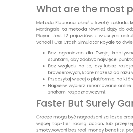
What are the most 
Metoda Fibonacci określa kwotę zakładu, k
Martingale, ta metoda również dąży do odz
Player. Jest 12 pojazdów, z własnymi unik
School i Car Crash Simulator Royale to dwi
Bez ograniczeń dla Twojej kreatywn
stuntami, aby zdobyć najwięcej punkt
Bez względu na to, czy lubisz rozbi
browserowych, które możesz od razu
Przeczytaj więcej o platformie, na któ
Najpierw wybierz renomowane online 
znakami rozpoznawczymi.
Faster But Surely G
Gracze mogą być nagradzani za liczbę cras
więcej top-tier racing action, lub przej
zmotywowani bez real-money benefits, pon