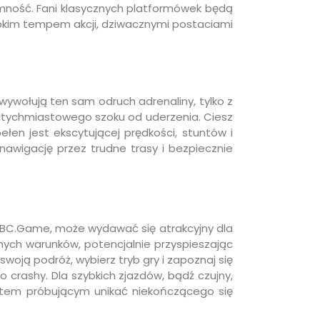
emność. Fani klasycznych platformówek będą
ybkim tempem akcji, dziwacznymi postaciami
ywołują ten sam odruch adrenaliny, tylko z
atychmiastowego szoku od uderzenia. Ciesz
en jest ekscytującej prędkości, stuntów i
nawigację przez trudne trasy i bezpiecznie
ak BC.Game, może wydawać się atrakcyjny dla
nych warunków, potencjalnie przyspieszając
woją podróż, wybierz tryb gry i zapoznaj się
crashy. Dla szybkich zjazdów, bądź czujny,
lotem próbującym unikać niekończącego się