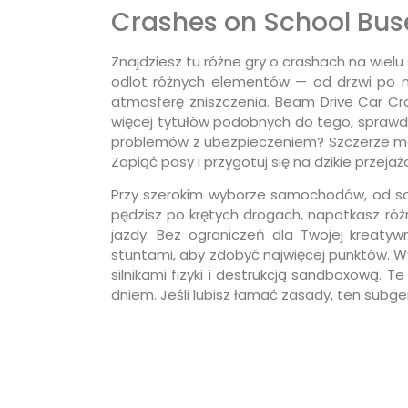
Crashes on School Bu
Znajdziesz tu różne gry o crashach na wiel
odlot różnych elementów — od drzwi po m
atmosferę zniszczenia. Beam Drive Car Cra
więcej tytułów podobnych do tego, sprawdź 
problemów z ubezpieczeniem? Szczerze mówią
Zapiąć pasy i przygotuj się na dzikie przej
Przy szerokim wyborze samochodów, od sol
pędzisz po krętych drogach, napotkasz róż
jazdy. Bez ograniczeń dla Twojej kreatyw
stuntami, aby zdobyć najwięcej punktów. Wy
silnikami fizyki i destrukcją sandboxową.
dniem. Jeśli lubisz łamać zasady, ten subg