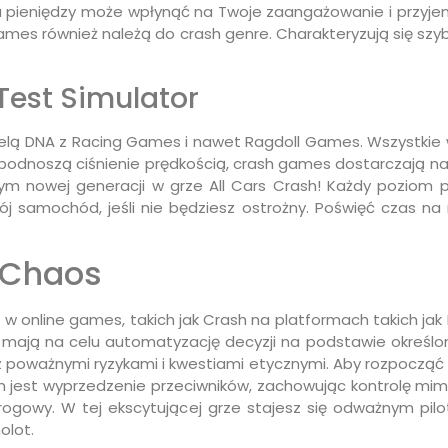
ia pieniędzy może wpłynąć na Twoje zaangażowanie i przyj
ames również należą do crash genre. Charakteryzują się sz
Test Simulator
lą DNA z Racing Games i nawet Ragdoll Games. Wszystkie w
podnoszą ciśnienie prędkością, crash games dostarczają n
nowej generacji w grze All Cars Crash! Każdy poziom peł
ój samochód, jeśli nie będziesz ostrożny. Poświęć czas na 
 Chaos
w w online games, takich jak Crash na platformach takich j
te mają na celu automatyzację decyzji na podstawie określo
 z poważnymi ryzykami i kwestiami etycznymi. Aby rozpocząć s
jest wyprzedzenie przeciwników, zachowując kontrolę mimo 
rogowy. W tej ekscytującej grze stajesz się odważnym pi
olot.