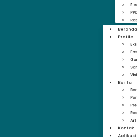
Ele
PP
Rap
Berand
Profile
Eks
Fas
Gu
Sa
Vis
Berita
Be
Pe
Pre
Res
Art
Kontak
Aplikasi