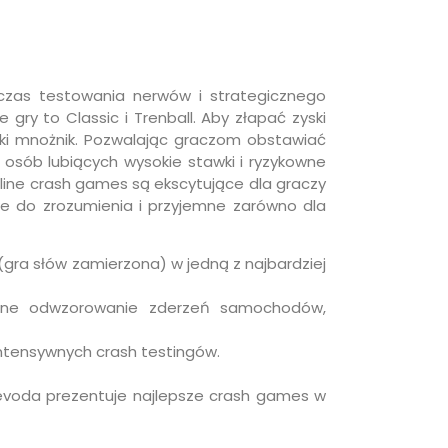
zas testowania nerwów i strategicznego
ry to Classic i Trenball. Aby złapać zyski
bki mnożnik. Pozwalając graczom obstawiać
 osób lubiących wysokie stawki i ryzykowne
nline crash games są ekscytujące dla graczy
e do zrozumienia i przyjemne zarówno dla
(gra słów zamierzona) w jedną z najbardziej
yczne odwzorowanie zderzeń samochodów,
 intensywnych crash testingów.
evoda prezentuje najlepsze crash games w