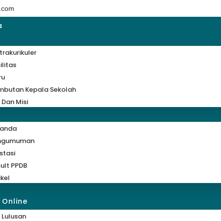
.com
a
trakurikuler
ilitas
ru
mbutan Kepala Sekolah
i Dan Misi
randa
ngumuman
stasi
ult PPDB
ikel
 Online
 Lulusan