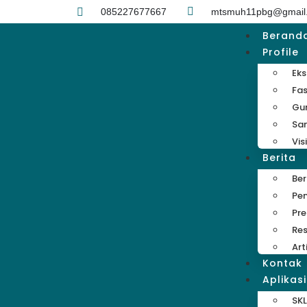
085227677667
mtsmuh11pbg@gmail
Berand
Profile
Eks
Fas
Gu
Sa
Vis
Berita
Be
Pe
Pre
Res
Art
Kontak
Aplikasi
SKL