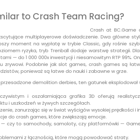
milar to Crash Team Racing?
Crash at BC.Game c
cytujące multiplayerowe doświadczenie. Dwa główne style g
pszy moment na wypłatę w trybie Classic, gdy rośnie szy
ziomem ryzyka, tryb Trenball dodaje warstwę strategii. Dla
otami — do 1 000 000x inwestycji i niesamowitym RTP 99%. O
u zrywowi. Podobnie jak slot games, crash games są łatw
dzistów, ponieważ są łatwe do nauki i zabawne w grze.
o przesadzone demolition derbies, ten gatunek eksplodował 
czywistym i oszałamiająca grafika 3D oferują realist
tu i uszkodzeń w żywych szczegółach.
zenie, zanurzając się w świat wyścigów wysokiej prędkości i
kcje do crash games, które zwiększają emocje.
ng — czy to samochody, samoloty, czy platformówki — Gam
roblemami z łącznością, które mogą powodować straty.