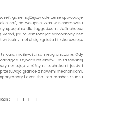
zczeń, gdzie najlżejszy uderzenie spowoduje
jdzie coś, co wciągnie Was w niesamowitą
my specjalnie dla Lagged.com. Jeśli chcesz
 kiedyś, jak to jest rozbijać samochody bez
rtualny metal się zgniata i fizyka szaleje.
s cars, możliwości są nieograniczone. Gdy
agające szybkich refleksów i mistrzowskiej
perymentując z różnymi technikami jazdy i
re przesuwają granice z nowymi mechanikami,
eksperymenty i over-the-top crashes rządzą
kan :