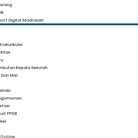
arning
DB
ort Digital Madrasah
a
trakurikuler
ilitas
ru
mbutan Kepala Sekolah
i Dan Misi
randa
ngumuman
stasi
ult PPDB
ikel
 Online