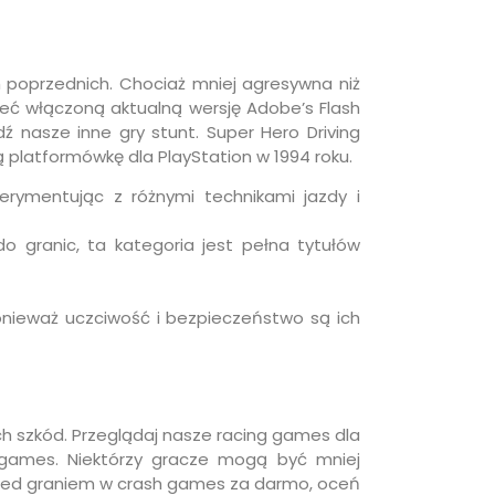
h poprzednich. Chociaż mniej agresywna niż
ieć włączoną aktualną wersję Adobe’s Flash
ź nasze inne gry stunt. Super Hero Driving
ą platformówkę dla PlayStation w 1994 roku.
erymentując z różnymi technikami jazdy i
o granic, ta kategoria jest pełna tytułów
onieważ uczciwość i bezpieczeństwo są ich
h szkód. Przeglądaj nasze racing games dla
ng games. Niektórzy gracze mogą być mniej
rzed graniem w crash games za darmo, oceń