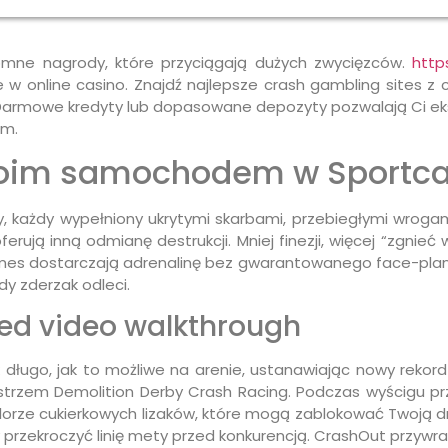
mne nagrody, które przyciągają dużych zwycięzców.
http
w online casino. Znajdź najlepsze crash gambling sites z
. Darmowe kredyty lub dopasowane depozyty pozwalają Ci e
em.
woim samochodem w Sportca
 każdy wypełniony ukrytymi skarbami, przebiegłymi wrogami
ują inną odmianę destrukcji. Mniej finezji, więcej “zgnieć w
mes dostarczają adrenalinę bez gwarantowanego face-plantu
gdy zderzak odleci.
ed video walkthrough
 długo, jak to możliwe na arenie, ustanawiając nowy rekord!
trzem Demolition Derby Crash Racing. Podczas wyścigu pr
olorze cukierkowych lizaków, które mogą zablokować Twoją dr
y przekroczyć linię mety przed konkurencją. CrashOut przywra