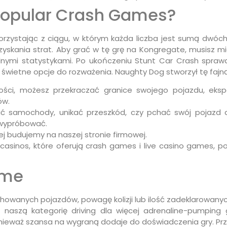
popular Crash Games?
orzystając z ciągu, w którym każda liczba jest sumą dwóc
yskania strat. Aby grać w tę grę na Kongregate, musisz m
alnymi statystykami. Po ukończeniu Stunt Car Crash sprawd
e świetne opcje do rozważenia. Naughty Dog stworzył tę fajn
ości, możesz przekraczać granice swojego pojazdu, eksp
ów.
jać samochody, unikać przeszkód, czy pchać swój pojazd d
 wypróbować.
rej budujemy na naszej stronie firmowej.
casinos, które oferują crash games i live casino games, p
ame
howanych pojazdów, powagę kolizji lub ilość zadeklarowanyc
rzyj naszą kategorię driving dla więcej adrenaline-pumpi
ieważ szansa na wygraną dodaje do doświadczenia gry. P