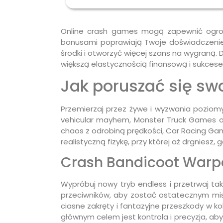
Online crash games mogą zapewnić ogro
bonusami poprawiają Twoje doświadczenie 
środki i otworzyć więcej szans na wygraną
większą elastycznością finansową i sukces
Jak poruszać się s
Przemierzaj przez żywe i wyzwania poziomy,
vehicular mayhem, Monster Truck Games ofer
chaos z odrobiną prędkości, Car Racing Ga
realistyczną fizykę, przy której aż drgniesz, 
Crash Bandicoot Warp
Wypróbuj nowy tryb endless i przetrwaj tak
przeciwników, aby zostać ostatecznym mis
ciasne zakręty i fantazyjne przeszkody w k
głównym celem jest kontrola i precyzja, ab