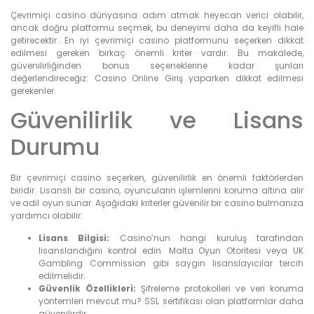
Çevrimiçi casino dünyasına adım atmak heyecan verici olabilir,
ancak doğru platformu seçmek, bu deneyimi daha da keyifli hale
getirecektir. En iyi çevrimiçi casino platformunu seçerken dikkat
edilmesi gereken birkaç önemli kriter vardır. Bu makalede,
güvenilirliğinden bonus seçeneklerine kadar şunları
değerlendireceğiz: Casino Online Giriş yaparken dikkat edilmesi
gerekenler.
Güvenilirlik ve Lisans
Durumu
Bir çevrimiçi casino seçerken, güvenilirlik en önemli faktörlerden
biridir. Lisanslı bir casino, oyuncuların işlemlerini koruma altına alır
ve adil oyun sunar. Aşağıdaki kriterler güvenilir bir casino bulmanıza
yardımcı olabilir:
Lisans Bilgisi:
Casino’nun hangi kuruluş tarafından
lisanslandığını kontrol edin. Malta Oyun Otoritesi veya UK
Gambling Commission gibi saygın lisanslayıcılar tercih
edilmelidir.
Güvenlik Özellikleri:
Şifreleme protokolleri ve veri koruma
yöntemleri mevcut mu? SSL sertifikası olan platformlar daha
güvenilirdir.