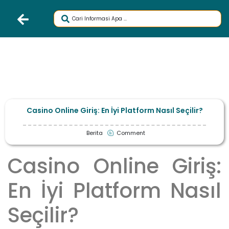
Casino Online Giriş: En İyi Platform Nasıl Seçilir?
Berita
Comment
Casino Online Giriş:
En İyi Platform Nasıl
Seçilir?