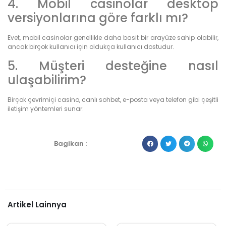
4. Mobil casinolar desktop
versiyonlarına göre farklı mı?
Evet, mobil casinolar genellikle daha basit bir arayüze sahip olabilir,
ancak birçok kullanıcı için oldukça kullanıcı dostudur.
5. Müşteri desteğine nasıl
ulaşabilirim?
Birçok çevrimiçi casino, canlı sohbet, e-posta veya telefon gibi çeşitli
iletişim yöntemleri sunar.
Bagikan :
Artikel Lainnya