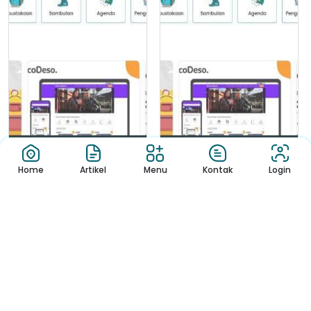
Home
Artikel
Menu
Kontak
Login
Berita
Berita
Playjonny Casino
Trend