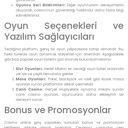
Oyuncu Geri Bildirimleri:
Diğer oyuncuların deneyimlerini
okuyarak, casino’nun güvenilirliği hakkında daha fazla bilgi
edinebilirsiniz.
Oyun Seçenekleri ve
Yazılım Sağlayıcıları
Seçtiğiniz platform, geniş bir oyun yelpazesine sahip olmalıdır. Bu,
farklı türlerde oyun oynamak isteyenler için önemlidir. Aşağıdakiler
gibi bazı popüler oyun türlerini göz önünde bulundurmalısınız:
Slot Oyunları:
Hedef kitlenin en sevdiği oyun türleri arasında
yer alır ve çeşitli temalarla gelirler.
Masa Oyunları:
Poker, blackjack ve rulet gibi klasik masa
oyunları sunan platformlar dikkat çekmelidir.
Canlı Casino:
Gerçek krupiyelerle oynama imkanı sunan
canlı casino oyunları, oyunculara daha etkileşimli bir
deneyim sunar.
Bonus ve Promosyonlar
Casino online giriş yaparken, sunulan bonus ve promosyon
tekliflerini dikkate almak önemlidir. Çevrimiçi casinolar, yeni