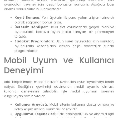
oyuncuları çekmek için çeşitli bonuslar sunabilir. Aşağıda bazı
önemli bonus türleri bulunmaktadır:
Kayıt Bonusu:
Yeni üyelerin ilk para yatırma işlemlerine ek
olarak sağlanan bonuslardır.
Ücretsiz Dönüşler:
Belirli slot oyunlarında geçerli olan ve
oyunculara bedava oyun hakkı tanıyan bir promosyon
türüdür.
Sadakat Programları:
Uzun süreli oyuncular için sunulan,
oyuncuların kazançlarını artıran çeşitli avantajlar sunan
programlardır.
Mobil Uyum ve Kullanıcı
Deneyimi
Artık birçok insan mobil cihazları üzerinden oyun oynamayı tercih
ediyor. Seçtiğiniz çevrimiçi casinonun mobil uyumlu olması,
kullanıcı deneyimini artırabilir. İşte mobil uyumun önemini
vurgulayan bazı noktalar:
Kullanıcı Arayüzü:
Mobil sitenin kullanıcı dostu olması ve
kolay erişim imkanı sunması önemlidir.
Uygulama Seçenekleri:
Bazı casinolar, iOS ve Android için