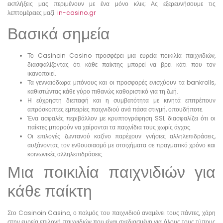
εκπλήξεις μας περιμένουν με ένα μόνο κλικ; Ας εξερευνήσουμε τις
λεπτομέρειες μαζί.
in-casino.gr
Βασικά σημεία
Το Casinoin Casino προσφέρει μια ευρεία ποικιλία παιχνιδιών,
διασφαλίζοντας ότι κάθε παίκτης μπορεί να βρει κάτι που τον
ικανοποιεί.
Τα γενναιόδωρα μπόνους και οι προσφορές ενισχύουν τα bankrolls,
καθιστώντας κάθε γύρο πιθανώς καθοριστικό για τη ζωή.
Η εύχρηστη διεπαφή και η συμβατότητα με κινητά επιτρέπουν
απρόσκοπτες εμπειρίες παιχνιδιού ανά πάσα στιγμή, οπουδήποτε.
Ένα ασφαλές περιβάλλον με κρυπτογράφηση SSL διασφαλίζει ότι οι
παίκτες μπορούν να χαίρονται τα παιχνίδια τους χωρίς άγχος.
Οι επιλογές ζωντανού καζίνο παρέχουν γνήσιες αλληλεπιδράσεις,
αυξάνοντας τον ενθουσιασμό με στοιχήματα σε πραγματικό χρόνο και
κοινωνικές αλληλεπιδράσεις.
Μια ποικιλία παιχνιδιών για
κάθε παίκτη
Στο Casinoin Casino, ο παλμός του παιχνιδιού αναμένει τους πάντες, χάρη
στην ευρεία επιλογή παιχνιδιών που είναι σχεδιασμένη για όλους τους τύπους