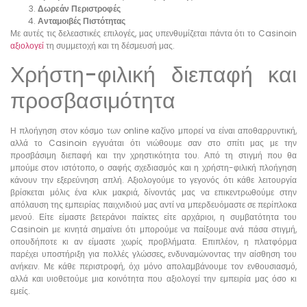
Δωρεάν Περιστροφές
Ανταμοιβές Πιστότητας
Με αυτές τις δελεαστικές επιλογές, μας υπενθυμίζεται πάντα ότι το Casinoin
αξιολογεί
τη συμμετοχή και τη δέσμευσή μας.
Χρήστη-φιλική διεπαφή και
προσβασιμότητα
Η πλοήγηση στον κόσμο των online καζίνο μπορεί να είναι αποθαρρυντική,
αλλά το Casinoin εγγυάται ότι νιώθουμε σαν στο σπίτι μας με την
προσβάσιμη διεπαφή και την χρηστικότητα του. Από τη στιγμή που θα
μπούμε στον ιστότοπο, ο σαφής σχεδιασμός και η χρήστη-φιλική πλοήγηση
κάνουν την εξερεύνηση απλή. Αξιολογούμε το γεγονός ότι κάθε λειτουργία
βρίσκεται μόλις ένα κλικ μακριά, δίνοντάς μας να επικεντρωθούμε στην
απόλαυση της εμπειρίας παιχνιδιού μας αντί να μπερδευόμαστε σε περίπλοκα
μενού. Είτε είμαστε βετεράνοι παίκτες είτε αρχάριοι, η συμβατότητα του
Casinoin με κινητά σημαίνει ότι μπορούμε να παίξουμε ανά πάσα στιγμή,
οπουδήποτε κι αν είμαστε χωρίς προβλήματα. Επιπλέον, η πλατφόρμα
παρέχει υποστήριξη για πολλές γλώσσες, ενδυναμώνοντας την αίσθηση του
ανήκειν. Με κάθε περιστροφή, όχι μόνο απολαμβάνουμε τον ενθουσιασμό,
αλλά και υιοθετούμε μια κοινότητα που αξιολογεί την εμπειρία μας όσο κι
εμείς.