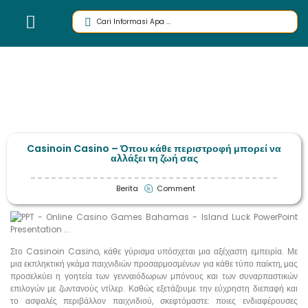
Casinoin Casino – Όπου κάθε περιστροφή μπορεί να
αλλάξει τη ζωή σας
Berita
Comment
Στο Casinoin Casino, κάθε γύρισμα υπόσχεται μια αξέχαστη εμπειρία. Με
μια εκπληκτική γκάμα παιχνιδιών προσαρμοσμένων για κάθε τύπο παίκτη, μας
προσελκύει η γοητεία των γενναιόδωρων μπόνους και των συναρπαστικών
επιλογών με ζωντανούς ντίλερ. Καθώς εξετάζουμε την εύχρηστη διεπαφή και
το ασφαλές περιβάλλον παιχνιδιού, σκεφτόμαστε: ποιες ενδιαφέρουσες