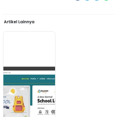
Artikel Lainnya