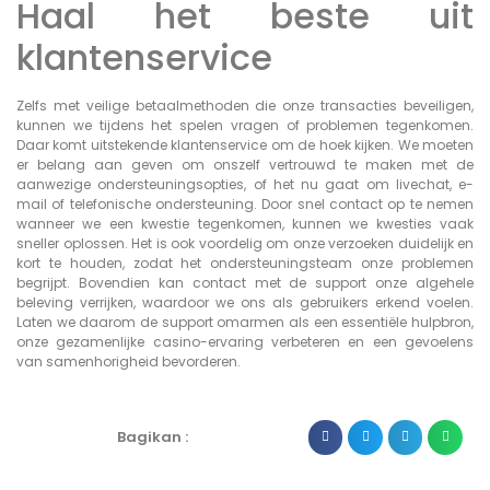
Haal het beste uit
klantenservice
Zelfs met veilige betaalmethoden die onze transacties beveiligen,
kunnen we tijdens het spelen vragen of problemen tegenkomen.
Daar komt uitstekende klantenservice om de hoek kijken. We moeten
er belang aan geven om onszelf vertrouwd te maken met de
aanwezige ondersteuningsopties, of het nu gaat om livechat, e-
mail of telefonische ondersteuning. Door snel contact op te nemen
wanneer we een kwestie tegenkomen, kunnen we kwesties vaak
sneller oplossen. Het is ook voordelig om onze verzoeken duidelijk en
kort te houden, zodat het ondersteuningsteam onze problemen
begrijpt. Bovendien kan contact met de support onze algehele
beleving verrijken, waardoor we ons als gebruikers erkend voelen.
Laten we daarom de support omarmen als een essentiële hulpbron,
onze gezamenlijke casino-ervaring verbeteren en een gevoelens
van samenhorigheid bevorderen.
Bagikan :