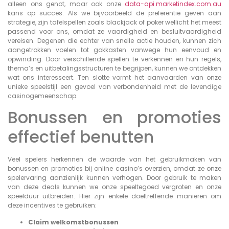
alleen ons genot, maar ook onze
data-api.marketindex.com.au
kans op succes. Als we bijvoorbeeld de preferentie geven aan
strategie, zijn tafelspellen zoals blackjack of poker wellicht het meest
passend voor ons, omdat ze vaardigheid en besluitvaardigheid
vereisen. Degenen die echter van snelle actie houden, kunnen zich
aangetrokken voelen tot gokkasten vanwege hun eenvoud en
opwinding. Door verschillende spellen te verkennen en hun regels,
thema’s en uitbetalingsstructuren te begrijpen, kunnen we ontdekken
wat ons interesseert. Ten slotte vormt het aanvaarden van onze
unieke speelstijl een gevoel van verbondenheid met de levendige
casinogemeenschap.
Bonussen en promoties
effectief benutten
Veel spelers herkennen de waarde van het gebruikmaken van
bonussen en promoties bij online casino’s overzien, omdat ze onze
spelervaring aanzienlijk kunnen verhogen. Door gebruik te maken
van deze deals kunnen we onze speeltegoed vergroten en onze
speelduur uitbreiden. Hier zijn enkele doeltreffende manieren om
deze incentives te gebruiken:
Claim welkomstbonussen