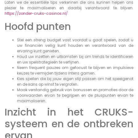
Laten we de essentiële tips verkennen die ons kunnen helpen ons
plezier te maximaliseren en daarbij verantwoord te blijven.
https://zonder-cruks-casinos.nl/
Hoofd punten
Stel een streng budget vast voordat u gaat spelen, zodat u
uw financiën veilig kunt houden en verantwoord van de
ervaring kunt genieten.
Houd uw inzetten en uitkomsten bij om trends te identificeren
en uw spelstrategieën te verfijnen.
Neem frequent pauzes om gefocust te blijven en impulsieve
keuzes te vermijden tijdens intens gamen.
Kies spellen die bij jouw eigen stijl passen om het speelgenot
en de kans op winst te vergroten.
Maak verstandig gebruik van bonussen en promoties door de
voorwaarden ervan te begrijpen en de pluspunten ervan te
maximaliseren.
Inzicht in het CRUKS-
systeem en de ontbreken
ervan