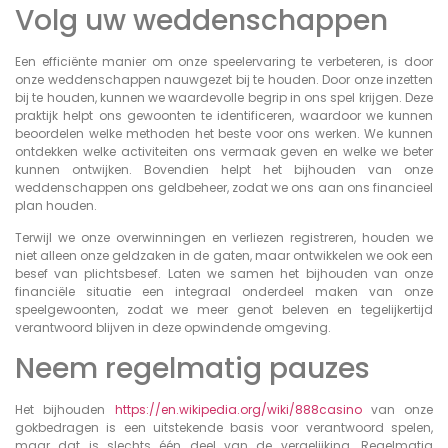
Volg uw weddenschappen
Een efficiënte manier om onze speelervaring te verbeteren, is door
onze weddenschappen nauwgezet bij te houden. Door onze inzetten
bij te houden, kunnen we waardevolle begrip in ons spel krijgen. Deze
praktijk helpt ons gewoonten te identificeren, waardoor we kunnen
beoordelen welke methoden het beste voor ons werken. We kunnen
ontdekken welke activiteiten ons vermaak geven en welke we beter
kunnen ontwijken. Bovendien helpt het bijhouden van onze
weddenschappen ons geldbeheer, zodat we ons aan ons financieel
plan houden.
Terwijl we onze overwinningen en verliezen registreren, houden we
niet alleen onze geldzaken in de gaten, maar ontwikkelen we ook een
besef van plichtsbesef. Laten we samen het bijhouden van onze
financiële situatie een integraal onderdeel maken van onze
speelgewoonten, zodat we meer genot beleven en tegelijkertijd
verantwoord blijven in deze opwindende omgeving.
Neem regelmatig pauzes
Het bijhouden
https://en.wikipedia.org/wiki/888casino
van onze
gokbedragen is een uitstekende basis voor verantwoord spelen,
maar dat is slechts één deel van de vergelijking. Regelmatig