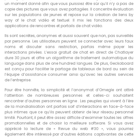
un moment donné afin que vous puissiez être sûr qu’il n’y a pas de
copie des pictures que vous avez partagées. Il concentre évaluation
sur les populations de jeunes et repose sur la création de liens by
way of le chat vidéo et textuel. Il mix les fonctions des deux
applications de rencontres et portails de chat vidéo.
Ils sont secrètes, anonymes et aussi souvent que non, pas surveillés
par personne. Les utilisateurs peuvent se connecter avec leurs faux
noms et discuter sans restriction, parfois même payer les
interactions privées. L’essai gratuit de chat en direct de Chatlayer
dure 30 jours et offre un algorithme de traitement automatique du
language dans plus de one hundred langues. De plus, Geckoboard
est conçu pour faciliter le partage de tableaux de bord au sein de
l’équipe d’assistance consumer ainsi qu’avec les autres services
de l’entreprise.
Pour être honnête, la simplicité et l’anonymat d’Omegle ont attiré
l’attention de nombreuses personnes et celles-ci souhaitent
rencontrer d’autres personnes en ligne . Les peuples qui vivent à l’ère
de la mondialisation ont parfois soif d’interactions en face-à-face
plus intimes que ce qu’ils peuvent obtenir de leur réseau personnel
limité. Pourtant, il peut être assez difficile d’examiner toutes les offres
promotionnelles et de choisir la meilleure software. Si vous avez
apprécié la lecture de « Revue du web #30 », vous pourriez
également être intéressé par d’autres éditions captivantes de cette