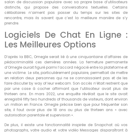
salon de discussion populaire avec sa propre base d’utilisateurs
distincte, qui propose des conversations textuelles. Certains
célibataires n’aiment pas passer du temps sur les sites de
rencontre, mais ils savent que c’est la meilleure manière de s’y
prendre.
Logiciels De Chat En Ligne :
Les Meilleures Options
D’après la BBC, Omegle serait lié à une cinquantaine d’affaires de
pédocriminalité ces dernières années. La fermeture permanente
d’Omegle aurait figuré parmi l’accord négocié entre la plateforme et
une victime. Le site, particulièrement populaire, permettait de mettre
en relation deux personnes qui ne se connaissaient pas et de les
faire discuter by way of leur webcam. Son accès n’était restreint que
par une case à cocher affirmant que l’utilisateur avait plus de
thirteen ans. En mars 2022, une enquête révélait que le site avait
enregistré fifty two hundreds of thousands de visiteurs, dont environ
un million en France. Omegle précise bien que pour fréquenter son
site, il faut avoir plus de 18 ans ou plus de thirteen ans « avec
autorisation parentale et supervision ».
De plus, il existe une fonctionnalité inspirée de Snapchat où vos
photographs, votre audio et votre vidéo Messages disparaîtront à