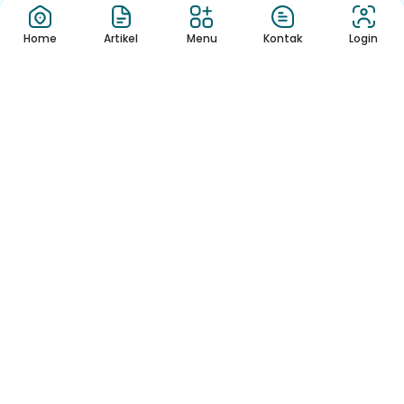
Home
Artikel
Menu
Kontak
Login
Berita
Berita
FamBet Casino
Playjonny Casino
rappresenta il bra...
Lydkvalitet Vur...