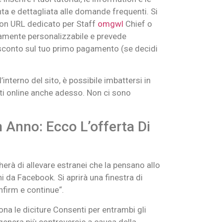
ta e dettagliata alle domande frequenti. Si
 con URL dedicato per Staff
omgwl
Chief o
etamente personalizzabile e prevede
i sconto sul tuo primo pagamento (se decidi
nterno del sito, è possibile imbattersi in
nti online anche adesso. Non ci sono
 Anno: Ecco L’offerta Di
herà di allevare estranei che la pensano allo
i da Facebook. Si aprirà una finestra di
nfirm e continue“.
na le diciture Consenti per entrambi gli
 genera più controversie a causa della