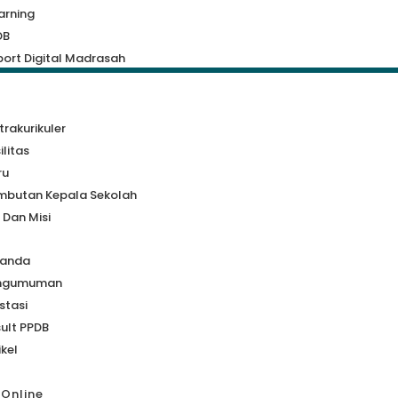
arning
DB
ort Digital Madrasah
a
trakurikuler
ilitas
ru
mbutan Kepala Sekolah
i Dan Misi
randa
ngumuman
stasi
ult PPDB
ikel
 Online