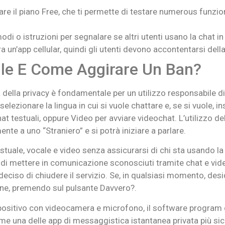
zare il piano Free, che ti permette di testare numerous funzion
modi o istruzioni per segnalare se altri utenti usano la chat i
un’app cellular, quindi gli utenti devono accontentarsi dell
e E Come Aggirare Un Ban?
a della privacy è fondamentale per un utilizzo responsabile d
elezionare la lingua in cui si vuole chattare e, se si vuole, ins
at testuali, oppure Video per avviare videochat. L’utilizzo dell
nte a uno “Straniero” e si potrà iniziare a parlare.
testuale, vocale e video senza assicurarsi di chi sta usando
di mettere in comunicazione sconosciuti tramite chat e video.
eciso di chiudere il servizio. Se, in qualsiasi momento, desid
one, premendo sul pulsante Davvero?.
ositivo con videocamera e microfono, il software program g
e una delle app di messaggistica istantanea privata più sicu