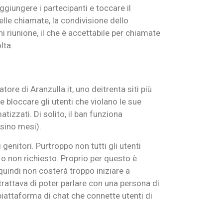
giungere i partecipanti e toccare il
lle chiamate, la condivisione dello
i riunione, il che è accettabile per chiamate
lta.
ore di Aranzulla.it, uno deitrenta siti più
e bloccare gli utenti che violano le sue
tizzati. Di solito, il ban funziona
rsino mesi).
enitori. Purtroppo non tutti gli utenti
o o non richiesto. Proprio per questo è
 quindi non costerà troppo iniziare a
trattava di poter parlare con una persona di
piattaforma di chat che connette utenti di