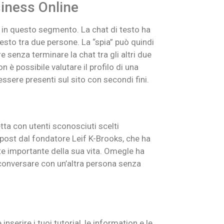
siness Online
 in questo segmento. La chat di testo ha
testo tra due persone. La “spia” può quindi
e senza terminare la chat tra gli altri due
n è possibile valutare il profilo di una
essere presenti sul sito con secondi fini.
tta con utenti sconosciuti scelti
post dal fondatore Leif K-Brooks, che ha
te importante della sua vita. Omegle ha
mai conversare con un’altra persona senza
serire i tuoi tutorial, le information e le