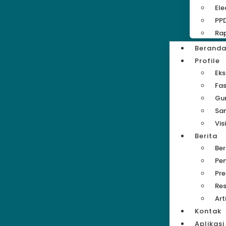
Ele
PP
Rap
Berand
Profile
Eks
Fas
Gu
Sa
Vis
Berita
Be
Pe
Pre
Res
Art
Kontak
Aplikasi