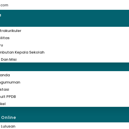
.com
a
trakurikuler
ilitas
ru
mbutan Kepala Sekolah
i Dan Misi
randa
ngumuman
stasi
ult PPDB
ikel
 Online
 Lulusan