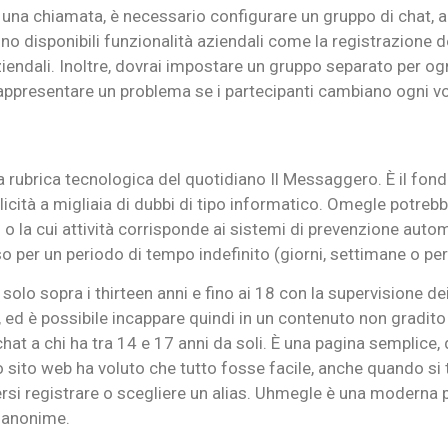
una chiamata, è necessario configurare un gruppo di chat, ag
o disponibili funzionalità aziendali come la registrazione de
aziendali. Inoltre, dovrai impostare un gruppo separato per ogn
appresentare un problema se i partecipanti cambiano ogni vo
a rubrica tecnologica del quotidiano Il Messaggero. È il fondat
plicità a migliaia di dubbi di tipo informatico. Omegle potrebb
 o la cui attività corrisponde ai sistemi di prevenzione automa
o per un periodo di tempo indefinito (giorni, settimane o pe
o sopra i thirteen anni e fino ai 18 con la supervisione dei g
t, ed è possibile incappare quindi in un contenuto non gradit
hat a chi ha tra 14 e 17 anni da soli. È una pagina semplice,
 sito web ha voluto che tutto fosse facile, anche quando si 
ersi registrare o scegliere un alias. Uhmegle è una moderna 
o anonime.