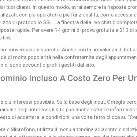
i tuoi clienti. In questo modo, avrai sempre la risposta pron
lizzati, con più operatori e più funzionalità, come accessi
ilizzo di protocollo SSL. La finestra della live chat è compl
isposte rapide. Per avere 14 giorni di prova gratuita e $10 d
 link.
no conversazioni sporche. Anche con la prevalenza di bot all’i
 gode di molta popolarità nella confraternita degli appuntame
 ci sono account o profili gestiti dal sito.
ominio Incluso A Costo Zero Per Un
i più interessi possibile. Sulla base degli input, Omegle cerc
uale degli interessi, il sito può anche estrarre informazion
iesto di accettare le condizioni, una volta fatto clicca su “Co
a e Microfono, utilizza il menu a tendina adiacente e selezio
motivi di attrazione e, allo stesso tempo, uno dei fattori che