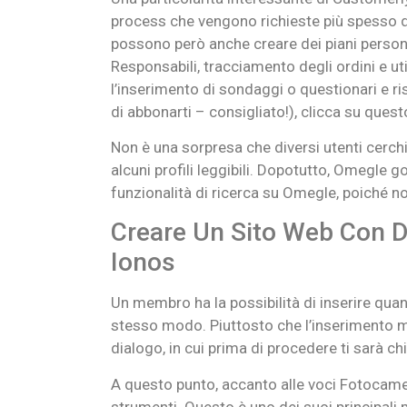
process che vengono richieste più spesso da
possono però anche creare dei piani persona
Responsabili, tracciamento degli ordini e ut
l’inserimento di sondaggi o questionari e r
di abbonarti – consigliato!), clicca su questo
Non è una sorpresa che diversi utenti cerchi
alcuni profili leggibili. Dopotutto, Omegle
funzionalità di ricerca su Omegle, poiché non
Creare Un Sito Web Con D
Ionos
Un membro ha la possibilità di inserire quant
stesso modo. Piuttosto che l’inserimento man
dialogo, in cui prima di procedere ti sarà ch
A questo punto, accanto alle voci Fotocamer
strumenti. Questo è uno dei suoi principali 