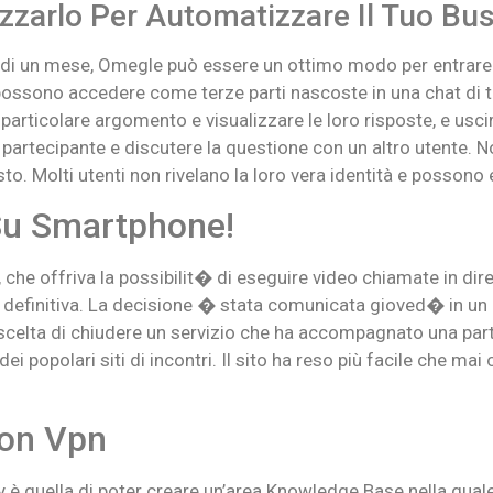
izzarlo Per Automatizzare Il Tuo Bu
ù di un mese, Omegle può essere un ottimo modo per entrare
ti possono accedere come terze parti nascoste in una chat di 
 particolare argomento e visualizzare le loro risposte, e uscir
l partecipante e discutere la questione con un altro utente. No
esto. Molti utenti non rivelano la loro vera identità e possono 
Su Smartphone!
 che offriva la possibilit� di eseguire video chiamate in dire
 definitiva. La decisione � stata comunicata gioved� in un 
a scelta di chiudere un servizio che ha accompagnato una par
 dei popolari siti di incontri. Il sito ha reso più facile che 
on Vpn
è quella di poter creare un’area Knowledge Base nella quale in