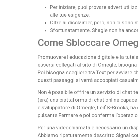
Per iniziare, puoi provare advert utiliz
alle tue esigenze.
Oltre ai disclaimer, però, non ci sono 
Sfortunatamente, Shagle non ha ancora 
Come Sbloccare Omegl
Promuovere l’educazione digitale e la tutel
essersi collegati al sito di Omegle, bisogna s
Poi bisogna scegliere tra Text per avviare ch
questi passaggi si verrà accoppiati casualme
Non è possibile offrire un servizio di chat 
(era) una piattaforma di chat online capace 
e sviluppatore di Omegle, Leif K-Brooks, ha d
pulsante Fermare e poi conferma l’operazi
Per una videochiamata è necessario un disp
Abbiamo ripetutamente descritto Signal com