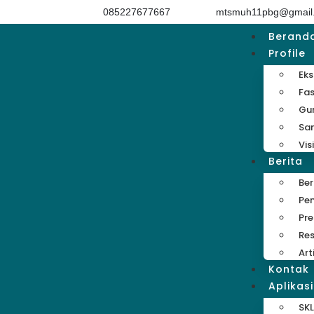
085227677667
mtsmuh11pbg@gmail
Berand
Profile
Eks
Fas
Gu
Sa
Vis
Berita
Be
Pe
Pre
Res
Art
Kontak
Aplikasi
SKL