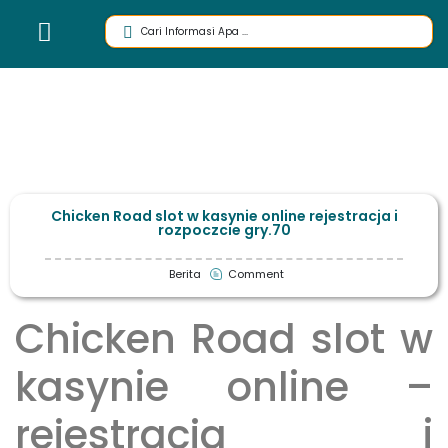
Chicken Road slot w kasynie online rejestracja i
rozpoczcie gry.70
Berita
Comment
Chicken Road slot w
kasynie online –
rejestracja i