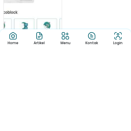
Home
Artikel
Menu
Kontak
Login