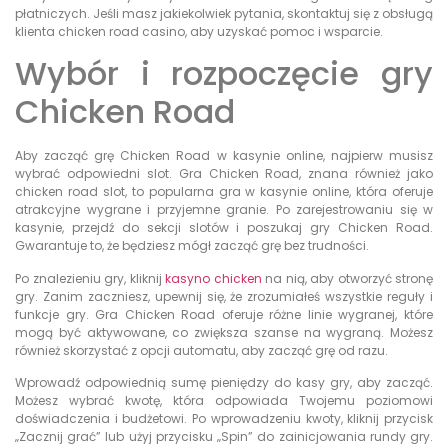
płatniczych. Jeśli masz jakiekolwiek pytania, skontaktuj się z obsługą
klienta chicken road casino, aby uzyskać pomoc i wsparcie.
Wybór i rozpoczęcie gry
Chicken Road
Aby zacząć grę Chicken Road w kasynie online, najpierw musisz
wybrać odpowiedni slot. Gra Chicken Road, znana również jako
chicken road slot, to popularna gra w kasynie online, która oferuje
atrakcyjne wygrane i przyjemne granie. Po zarejestrowaniu się w
kasynie, przejdź do sekcji slotów i poszukaj gry Chicken Road.
Gwarantuje to, że będziesz mógł zacząć grę bez trudności.
Po znalezieniu gry, kliknij
kasyno chicken
na nią, aby otworzyć stronę
gry. Zanim zaczniesz, upewnij się, że zrozumiałeś wszystkie reguły i
funkcje gry. Gra Chicken Road oferuje różne linie wygranej, które
mogą być aktywowane, co zwiększa szanse na wygraną. Możesz
również skorzystać z opcji automatu, aby zacząć grę od razu.
Wprowadź odpowiednią sumę pieniędzy do kasy gry, aby zacząć.
Możesz wybrać kwotę, która odpowiada Twojemu poziomowi
doświadczenia i budżetowi. Po wprowadzeniu kwoty, kliknij przycisk
„Zacznij grać” lub użyj przycisku „Spin” do zainicjowania rundy gry.