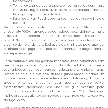
inesperadas.
Tenha certeza de que estabelecemos parcerias com mais
de 100 instituições confiáveis ao redor do mundo, tornando
Hen Highway acessível a todos.
Para jogar Hen Road, escolha seu nível de risco e inicie a
rodada.
Multiplicadores em Rooster Street começam em 1.01x e podem
chegar até 1000x, tornando cada rodada potencialmente muito
lucrativa. Basta lembrar, quanto mais tempo esperar, maior será o
payout. No entanto, a paciência tem seus limites, pois há risco de
crash se demorar demais. Dedique alguns minutos para entender
os símbolos do jogo, o que facilitará maximizar os pagamentos e
sua experiência geral.
Baixa variância oferece ganhos modestos, mas constantes, sem
perdas significativas. Por outro lado, alta volatilidade oferece
oportunidades de recompensas substanciais, embora raras.
Lembre-se de que o slot chicken road game continua sendo um
jogo de casino com riscos inerentes de perda. Estabeleça limites de
aposta e tempo enquanto joga, apenas quando estiver
mentalmente preparado. Bem-vindo ao guia definitivo para
códigos promo e bônus do chicken road em 2025. Se deseja
melhorar sua experiência com o jogo chicken road game, você veio
ao lugar certo.
Este modo demo permite praticar a mecânica do jogo e testar