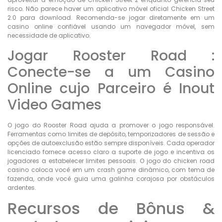
risco. Não parece haver um aplicativo móvel oficial Chicken Street
2.0 para download. Recomenda-se jogar diretamente em um
casino online confiável usando um navegador móvel, sem
necessidade de aplicativo.
Jogar Rooster Road :
Conecte-se a um Casino
Online cujo Parceiro é Inout
Video Games
O jogo do Rooster Road ajuda a promover o jogo responsável.
Ferramentas como limites de depósito, temporizadores de sessão e
opções de autoexclusão estão sempre disponíveis. Cada operador
licenciado fornece acesso claro a suporte de jogo e incentiva os
jogadores a estabelecer limites pessoais. O jogo do chicken road
casino coloca você em um crash game dinâmico, com tema de
fazenda, onde você guia uma galinha corajosa por obstáculos
ardentes.
Recursos de Bônus &