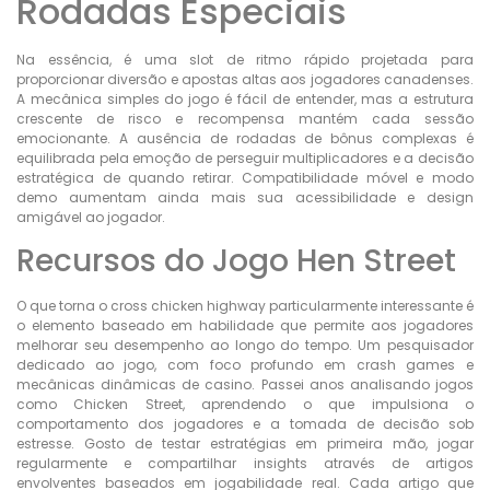
Rodadas Especiais
Na essência, é uma slot de ritmo rápido projetada para
proporcionar diversão e apostas altas aos jogadores canadenses.
A mecânica simples do jogo é fácil de entender, mas a estrutura
crescente de risco e recompensa mantém cada sessão
emocionante. A ausência de rodadas de bônus complexas é
equilibrada pela emoção de perseguir multiplicadores e a decisão
estratégica de quando retirar. Compatibilidade móvel e modo
demo aumentam ainda mais sua acessibilidade e design
amigável ao jogador.
Recursos do Jogo Hen Street
O que torna o cross chicken highway particularmente interessante é
o elemento baseado em habilidade que permite aos jogadores
melhorar seu desempenho ao longo do tempo. Um pesquisador
dedicado ao jogo, com foco profundo em crash games e
mecânicas dinâmicas de casino. Passei anos analisando jogos
como Chicken Street, aprendendo o que impulsiona o
comportamento dos jogadores e a tomada de decisão sob
estresse. Gosto de testar estratégias em primeira mão, jogar
regularmente e compartilhar insights através de artigos
envolventes baseados em jogabilidade real. Cada artigo que