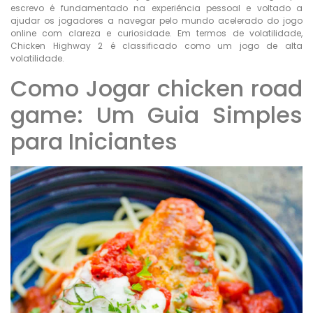
escrevo é fundamentado na experiência pessoal e voltado a
ajudar os jogadores a navegar pelo mundo acelerado do jogo
online com clareza e curiosidade. Em termos de volatilidade,
Chicken Highway 2 é classificado como um jogo de alta
volatilidade.
Como Jogar chicken road
game: Um Guia Simples
para Iniciantes