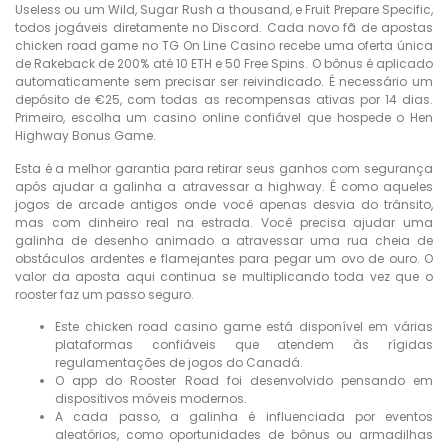
Useless ou um Wild, Sugar Rush a thousand, e Fruit Prepare Specific,
todos jogáveis diretamente no Discord. Cada novo fã de apostas
chicken road game no TG On Line Casino recebe uma oferta única
de Rakeback de 200% até 10 ETH e 50 Free Spins. O bônus é aplicado
automaticamente sem precisar ser reivindicado. É necessário um
depósito de €25, com todas as recompensas ativas por 14 dias.
Primeiro, escolha um casino online confiável que hospede o Hen
Highway Bonus Game.
Esta é a melhor garantia para retirar seus ganhos com segurança
após ajudar a galinha a atravessar a highway. É como aqueles
jogos de arcade antigos onde você apenas desvia do trânsito,
mas com dinheiro real na estrada. Você precisa ajudar uma
galinha de desenho animado a atravessar uma rua cheia de
obstáculos ardentes e flamejantes para pegar um ovo de ouro. O
valor da aposta aqui continua se multiplicando toda vez que o
rooster faz um passo seguro.
Este chicken road casino game está disponível em várias
plataformas confiáveis que atendem às rígidas
regulamentações de jogos do Canadá.
O app do Rooster Road foi desenvolvido pensando em
dispositivos móveis modernos.
A cada passo, a galinha é influenciada por eventos
aleatórios, como oportunidades de bônus ou armadilhas