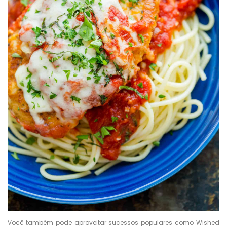
Você também pode aproveitar sucessos populares como Wished