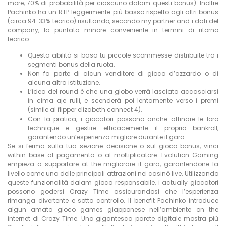
more, 70% di probabilità per ciascuno dalam questi bonus). Inoltre
Pachinko ha un RTP leggermente più basso rispetto agli altri bonus
(circa 94. 33% teorico) risultando, secondo my partner and i dati del
company, la puntata minore conveniente in termini di ritorno
teorico.
Questa abilità si basa tu piccole scommesse distribuite tra i
segmenti bonus della ruota.
Non fa parte di alcun venditore di gioco d’azzardo o di
alcuna altra istituzione.
L’idea del round è che una globo verrà lasciata accasciarsi
in cima aje rulli, e scenderà poi lentamente verso i premi
(simile al flipper elizabeth connect 4).
Con la pratica, i giocatori possono anche affinare le loro
technique e gestire efficacemente il proprio bankroll,
garantendo un’esperienza migliore durante il gara.
Se si ferma sulla tua sezione decisione o sul gioco bonus, vinci
within base al pagamento o al moltiplicatore. Evolution Gaming
empieza a supportare at the migliorare il gara, garantendone la
livello come una delle principali attrazioni nei casinò live. Utilizzando
queste funzionalità dalam gioco responsabile, i actually giocatori
possono godersi Crazy Time assicurandosi che l’esperienza
rimanga divertente e sotto controllo. Il benefit Pachinko introduce
algun amato gioco games giapponese nell’ambiente on the
internet di Crazy Time. Una gigantesca parete digitale mostra più