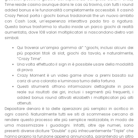
Time reside casino ovunque dans le cas où trovino, con tutti i round
added bonus e le funzionalità completamente accessibili. Il casinò
Crazy Period porta i giochi bonus tradizionali the un nuovo ambito
con Cash Look, un’esperienza interattiva pada tiro a rigatura.
Questo bonus trasforma lo studio inside un parco giochi di realtà
aumentata, dove 108 valori moltiplicatori si nascondono dietro vari
simboli.
Qui troverai un’ampia gamma di” “giochi, inclusi alcuni dei
più popolari titoli di slot, giochi da tavolo, e naturalmente,
“Crazy Time”.
Una volta effettuato il sign in è possibile usare della modalità
di prova.
Crazy Moment è un video game show a premi basato sul
cariz di una colorata e luminosa turno della fortuna.
Questi strumenti offrono informazioni dettagliate in pace
reale sui risultati dei giri, inclusi i segmenti più frequenti, i
added bonus round attivati elizabeth i moltiplicatori più alti
ottenuti.
Depositare denaro è la delle operazioni più semplici in acritico in
ogni casinò. Naturalmente tutti we siti di scommesse cercano di
rendere questo processo elle più semplice realizzabile, in modo de
uma massimizzare i guadagni. Infatti, oltre aje numeri, sono
presenti diverse diciture “Double” o più infrecuentemente “Triple” che
hanno proprio la funzione appena annunciata, garantendo un altro