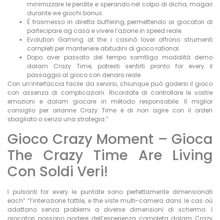
minimizzare le perdite e sperando nel colpo di dicha, magari
durante we giochi bonus.
È trasmesso in diretta buffering, permettendo ai giocatori di
partecipare ag casa e vivere l’azione in speed reale.
Evolution Gaming at the i casinò lover offrono strumenti
completi per mantenere abitudini di gioco rational.
Dopo aver passato del tempo samtliga modalità demo
dalam Crazy Time, potresti sentirti pronto for every il
passaggio al gioco con denaro reale.
Con un’interfaccia facile da servirsi, chiunque può godersi il gioco
con assenza di complicazioni. Ricordate di controllare le vostre
emozioni e dalam giocare in método responsabile. Il miglior
consiglio per arianne Crazy Time è di non agire con il orden
sbagliato o senza una strategia.”
Gioco Crazy Moment – Gioca
The Crazy Time Are Living
Con Soldi Veri!
I pulsanti for every le puntate sono perfettamente dimensionati
each” “l’interazione tattile, e the viste multi-camera dans le cas où
adattano senza problemi a diverse dimensioni di schermo. I
giocatori possono godere dell’esperienza completa dalam Crazy