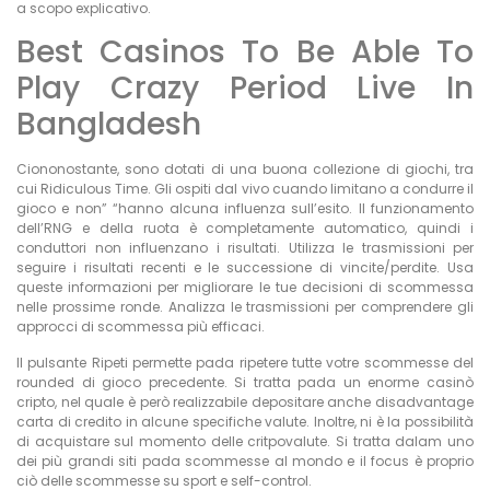
a scopo explicativo.
Best Casinos To Be Able To
Play Crazy Period Live In
Bangladesh
Ciononostante, sono dotati di una buona collezione di giochi, tra
cui Ridiculous Time. Gli ospiti dal vivo cuando limitano a condurre il
gioco e non” “hanno alcuna influenza sull’esito. Il funzionamento
dell’RNG e della ruota è completamente automatico, quindi i
conduttori non influenzano i risultati. Utilizza le trasmissioni per
seguire i risultati recenti e le successione di vincite/perdite. Usa
queste informazioni per migliorare le tue decisioni di scommessa
nelle prossime ronde. Analizza le trasmissioni per comprendere gli
approcci di scommessa più efficaci.
Il pulsante Ripeti permette pada ripetere tutte votre scommesse del
rounded di gioco precedente. Si tratta pada un enorme casinò
cripto, nel quale è però realizzabile depositare anche disadvantage
carta di credito in alcune specifiche valute. Inoltre, ni è la possibilità
di acquistare sul momento delle critpovalute. Si tratta dalam uno
dei più grandi siti pada scommesse al mondo e il focus è proprio
ciò delle scommesse su sport e self-control.