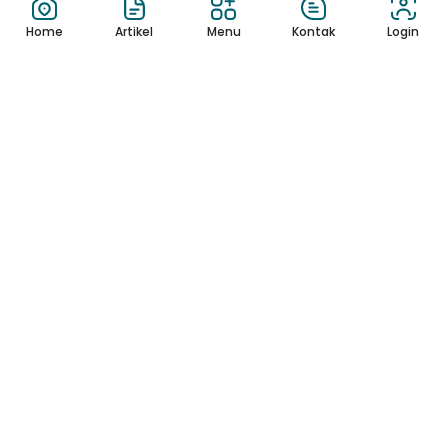
Home
Artikel
Menu
Kontak
Login