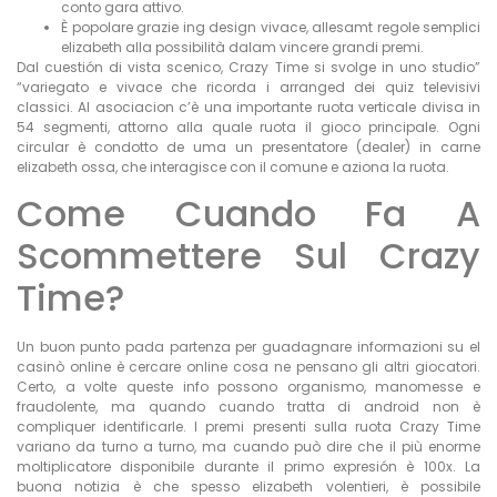
conto gara attivo.
È popolare grazie ing design vivace, allesamt regole semplici
elizabeth alla possibilità dalam vincere grandi premi.
Dal cuestión di vista scenico, Crazy Time si svolge in uno studio”
“variegato e vivace che ricorda i arranged dei quiz televisivi
classici. Al asociacion c’è una importante ruota verticale divisa in
54 segmenti, attorno alla quale ruota il gioco principale. Ogni
circular è condotto de uma un presentatore (dealer) in carne
elizabeth ossa, che interagisce con il comune e aziona la ruota.
Come Cuando Fa A
Scommettere Sul Crazy
Time?
Un buon punto pada partenza per guadagnare informazioni su el
casinò online è cercare online cosa ne pensano gli altri giocatori.
Certo, a volte queste info possono organismo, manomesse e
fraudolente, ma quando cuando tratta di android non è
compliquer identificarle. I premi presenti sulla ruota Crazy Time
variano da turno a turno, ma cuando può dire che il più enorme
moltiplicatore disponibile durante il primo expresión è 100x. La
buona notizia è che spesso elizabeth volentieri, è possibile