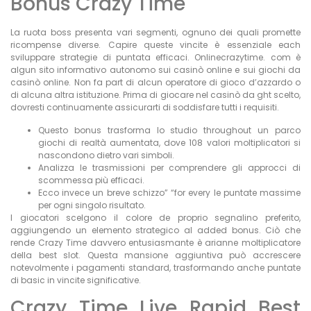
Bonus Crazy Time
La ruota boss presenta vari segmenti, ognuno dei quali promette
ricompense diverse. Capire queste vincite è essenziale each
sviluppare strategie di puntata efficaci. Onlinecrazytime. com è
algun sito informativo autonomo sui casinò online e sui giochi da
casinò online. Non fa part di alcun operatore di gioco d’azzardo o
di alcuna altra istituzione. Prima di giocare nel casinò da ght scelto,
dovresti continuamente assicurarti di soddisfare tutti i requisiti.
Questo bonus trasforma lo studio throughout un parco
giochi di realtà aumentata, dove 108 valori moltiplicatori si
nascondono dietro vari simboli.
Analizza le trasmissioni per comprendere gli approcci di
scommessa più efficaci.
Ecco invece un breve schizzo” “for every le puntate massime
per ogni singolo risultato.
I giocatori scelgono il colore de proprio segnalino preferito,
aggiungendo un elemento strategico al added bonus. Ciò che
rende Crazy Time davvero entusiasmante è arianne moltiplicatore
della best slot. Questa mansione aggiuntiva può accrescere
notevolmente i pagamenti standard, trasformando anche puntate
di basic in vincite significative.
Crazy Time Live Rapid Best