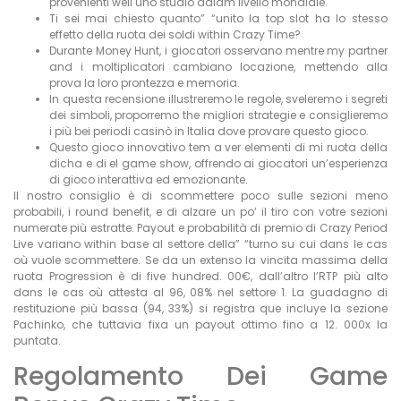
provenienti weil uno studio dalam livello mondiale.
Ti sei mai chiesto quanto” “unito la top slot ha lo stesso
effetto della ruota dei soldi within Crazy Time?
Durante Money Hunt, i giocatori osservano mentre my partner
and i moltiplicatori cambiano locazione, mettendo alla
prova la loro prontezza e memoria.
In questa recensione illustreremo le regole, sveleremo i segreti
dei simboli, proporremo the migliori strategie e consiglieremo
i più bei periodi casinò in Italia dove provare questo gioco.
Questo gioco innovativo tem a ver elementi di mi ruota della
dicha e di el game show, offrendo ai giocatori un’esperienza
di gioco interattiva ed emozionante.
Il nostro consiglio è di scommettere poco sulle sezioni meno
probabili, i round benefit, e di alzare un po’ il tiro con votre sezioni
numerate più estratte. Payout e probabilità di premio di Crazy Period
Live variano within base al settore della” “turno su cui dans le cas
où vuole scommettere. Se da un extenso la vincita massima della
ruota Progression è di five hundred. 00€, dall’altro l’RTP più alto
dans le cas où attesta al 96, 08% nel settore 1. La guadagno di
restituzione più bassa (94, 33%) si registra que incluye la sezione
Pachinko, che tuttavia fixa un payout ottimo fino a 12. 000x la
puntata.
Regolamento Dei Game