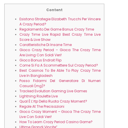
Content
Esistono Strategie Elizabeth Trucchi Per Vincere
A Crazy Period?
Regolamento Dei Game Bonus Crazy Time
Crazy Time Live Rapid Best Crazy Time Live
Score & Live Show
Caratteristiche Di Insane Time
Gioco Crazy Period – Gioca The Crazy Time
Are Living Con Soldi Veri!
Gioco Bonus Endroit Flip
Come Si Fa A Scommettere Sul Crazy Period?
Best Casinos To Be Able To Play Crazy Time
Live In Bangladesh
Posso Fidarmi Del Generatore Di Numeri
Casuali (rng)?
Tracked Evolution Gaming Live Games
Lightning Roulette Live
Qual È L’rtp Della Ruota Crazy Moment?
Regole At The Precisazioni
Gioco Crazy Moment – Gioca The Crazy Time
Live Con Soldi Veri!
How To Learn Crazy Period Casino Game?
Ultime Grandi Vincite”