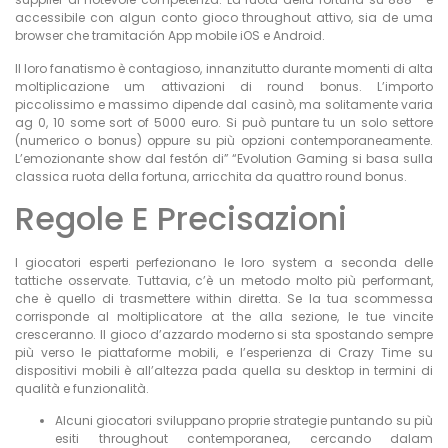
accessibile con algun conto gioco throughout attivo, sia de uma
browser che tramitación App mobile iOS e Android.
Il loro fanatismo è contagioso, innanzitutto durante momenti di alta
moltiplicazione um attivazioni di round bonus. L’importo
piccolissimo e massimo dipende dal casinò, ma solitamente varia
ag 0, 10 some sort of 5000 euro. Si può puntare tu un solo settore
(numerico o bonus) oppure su più opzioni contemporaneamente.
L’emozionante show dal festón di” “Evolution Gaming si basa sulla
classica ruota della fortuna, arricchita da quattro round bonus.
Regole E Precisazioni
I giocatori esperti perfezionano le loro system a seconda delle
tattiche osservate. Tuttavia, c’è un metodo molto più performant,
che è quello di trasmettere within diretta. Se la tua scommessa
corrisponde al moltiplicatore at the alla sezione, le tue vincite
cresceranno. Il gioco d’azzardo moderno si sta spostando sempre
più verso le piattaforme mobili, e l’esperienza di Crazy Time su
dispositivi mobili è all’altezza pada quella su desktop in termini di
qualità e funzionalità.
Alcuni giocatori sviluppano proprie strategie puntando su più
esiti throughout contemporanea, cercando dalam