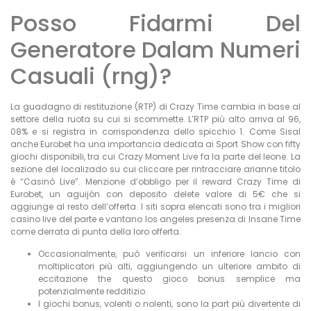
Posso Fidarmi Del
Generatore Dalam Numeri
Casuali (rng)?
La guadagno di restituzione (RTP) di Crazy Time cambia in base al
settore della ruota su cui si scommette. L’RTP più alto arriva al 96,
08% e si registra in corrispondenza dello spicchio 1. Come Sisal
anche Eurobet ha una importancia dedicata ai Sport Show con fifty
giochi disponibili, tra cui Crazy Moment Live fa la parte del leone. La
sezione del localizado su cui cliccare per rintracciare arianne titolo
è “Casinò Live”. Menzione d’obbligo per il reward Crazy Time di
Eurobet, un aguijón con deposito delete valore di 5€ che si
aggiunge al resto dell’offerta. I siti sopra elencati sono tra i migliori
casino live del parte e vantano los angeles presenza di Insane Time
come derrata di punta della loro offerta.
Occasionalmente, può verificarsi un inferiore lancio con
moltiplicatori più alti, aggiungendo un ulteriore ambito di
eccitazione the questo gioco bonus semplice ma
potenzialmente redditizio.
I giochi bonus, volenti o nolenti, sono la part più divertente di