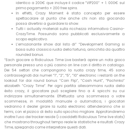
identico a 200€ que incluye il codice “VIP200” + 1. 000€ sul
primo pagamento + 200 free spins.
In effetti, Crazy Moment è stato concepito per essere
spettacolare al punto che anche chi non sta giocando
possa divertirsi a guardare lo show.
Tutti i actually materiali sulla ricchezza informativa Casino-
CrazyTime. Possuindo sono pubblicati esclusivamente a
scopo explicativo.
L’emozionante show dal listo di” “Development Gaming si
basa sulla classica ruota della fortuna, arricchita da quattro
rounded bonus.
“Each giocare a Ridiculous Time Live basterà aprire un nota gioco
personale presso uno o più casino on line con il diritto in catalogo.
Dei 54 settori che compongono la ruota crazy time, 45 sono
contrassegnati dai numeri “1”, “2”, “5”, “10” electronic i restanti on the
lookout for dai round bonus “Coin Flip”, “Cash Hunt”, “Pachinko”
elizabeth “Crazy Time”. Per ogni partita allesammans ruota della
éxito crazy, il giocatore può scegliere fino a 4 spicchi su cui
indirizzare simultanemante. Effettuata una scommessa o votre
scommesse, in modalità manuale o automatica, i giocatori
vedranno il dealer girare la ruota electronic attenderanno che si
fermi, con el pizzico di éxito sullo spicchio migliore. Approfondiremo
inoltre l’uso dei tracker reside (i cosiddetti Ridiculous Time live stats)
che mostrano throughout tempo reale le statistiche e risultati Crazy
Time, spiegando come interpretare questi dati.