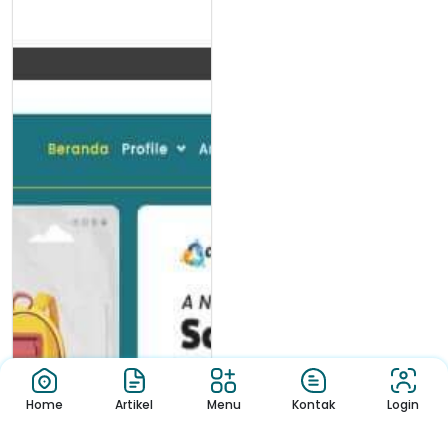
Home
Artikel
Menu
Kontak
Login