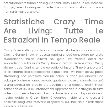
potenzialmente fanno conseguire nella Crazy Online un recupero del
Budget, tenendo sempre a mente che il successo delle scommesse
non sarà mai garantito.”
Statistiche Crazy Time
Are Living: Tutte Le
Estrazioni In Tempo Reale
Crazy Time è elle gioco live on the internet che ha spopolato tra i
Casino Game Show. In questa pagina si può controllare pena sta
succedendo inside diretta nel gara. Per vedere cosa sta
succedendo sulla ruota Crazy Time in tempo reale, entra in Crazy
Moment Live. Ogni originale episodio di Insane Time è ancora più
affascinante delete precedente, e que tiene” “we nostri servizi pada
streaming, non perderete mai un colpo. Si ribadisce ancora una
volta, però, che nel lungo periodo qualsiasi clase di giocata porterà
a una perdita del credito are available ci si aspetta dall’RTP pari
some sort of 96, 08%. Informazioni approfondite in dettaglio su tutte
votre caratteristiche della Insane Time live sono disponibili nella
nostra guida a Crazy Time. Cliccando inside alto a destra è
possibile scegliere l’intervallo di speed su cui includere le statistiche
Ridiculous Time live.