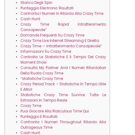
Storico Degli Spin
Punteggio Electronic Risultati
Confronta I Numeri In Ritardo Alla Crazy Time
Cash Hunt
Crazy Time Rapid Intrattenimento
Consapevole”
Domande Frequenti Su Crazy Time
Crazy Time Live Internet Streaming E Diretta
Crazy Time — Intrattenimento Consapevole”
Informazioni Su Crazy Time
Controlla Le Statistiche E Il Tempo Del Crazy
Moment Show
Consulta My Partner And I Numeri Ritardatari
Della Ruota Crazy Time
“statistiche Crazy Time
Crazy Period Track – Statistiche In Tempo Utile
E Altro!
Statistiche Crazy Time Survive: Tutte Le
Estrazioni In Tempo Reale
Crazy Time
Puoi Giocare Alla Ridiculous Time Qui
Punteggio E Risultati
Confronta I Numeri Throughout Ritardo Alla
Outrageous Time
Cash Hunt