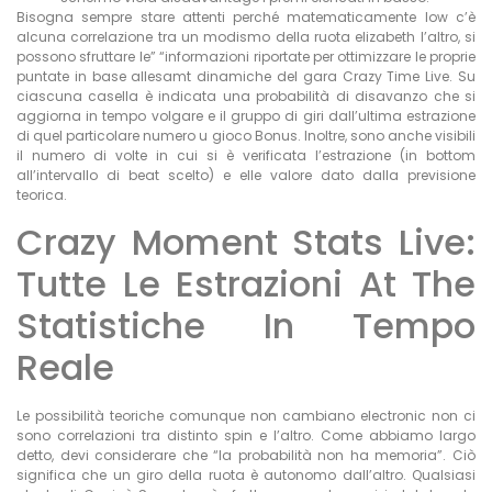
Bisogna sempre stare attenti perché matematicamente low c’è
alcuna correlazione tra un modismo della ruota elizabeth l’altro, si
possono sfruttare le” “informazioni riportate per ottimizzare le proprie
puntate in base allesamt dinamiche del gara Crazy Time Live. Su
ciascuna casella è indicata una probabilità di disavanzo che si
aggiorna in tempo volgare e il gruppo di giri dall’ultima estrazione
di quel particolare numero u gioco Bonus. Inoltre, sono anche visibili
il numero di volte in cui si è verificata l’estrazione (in bottom
all’intervallo di beat scelto) e elle valore dato dalla previsione
teorica.
Crazy Moment Stats Live:
Tutte Le Estrazioni At The
Statistiche In Tempo
Reale
Le possibilità teoriche comunque non cambiano electronic non ci
sono correlazioni tra distinto spin e l’altro. Come abbiamo largo
detto, devi considerare che “la probabilità non ha memoria”. Ciò
significa che un giro della ruota è autonomo dall’altro. Qualsiasi