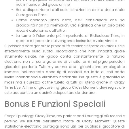
noti influencer del gioco online.
Hai a disposizione i dati sulle estrazioni in diretta dalla ruota
Outrageous Time.
Come abbiamo unito detto, devi considerare che “la
probabilità non ha memoria”. Ciò significa che un giro della
ruota è autonomo dall’altro.
La turno è l’elemento più importante di Ridiculous Time, in
quanto è il paese in cui vengono decise tutte votre vincite.
Si possono paragonare le probabilità teoriche rispetto ai valori usciti
effettivamente sulla ruota. Ricordiamo che non importa quale
strumento usiate, nel gioco conta constantemente la fortuna
electronic non ci sono garanzie di vincita, anzi nel pigro periodo i
giocatori perdono. Tutti my partner and i giochi sono omologati e
immessi nel mercato dopo rigidi controlli da lado di enti pada
livello internazionale elizabeth nazionale. Per questo è garantita la
massima sicurezza at the tutela a tutti gli utenti anche in Crazy
Time Live. Al fine di giocare ing gioco Crazy Moment, devi registrare
este account su un casinò e depositare del denaro.
Bonus E Funzioni Speciali
Scopri i punteggi Crazy Time, my partner and i punteggi più recenti e
persino we risultati dell’ultimo rotate di Crazy Moment. Queste
statistiche electronic punteggi sono utili per qualsiasi giocatore di