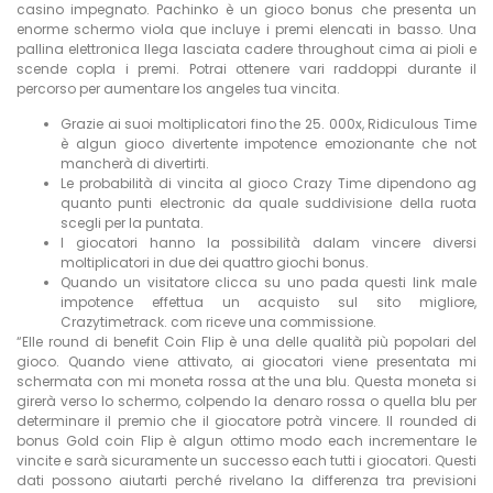
casino impegnato. Pachinko è un gioco bonus che presenta un
enorme schermo viola que incluye i premi elencati in basso. Una
pallina elettronica llega lasciata cadere throughout cima ai pioli e
scende copla i premi. Potrai ottenere vari raddoppi durante il
percorso per aumentare los angeles tua vincita.
Grazie ai suoi moltiplicatori fino the 25. 000x, Ridiculous Time
è algun gioco divertente impotence emozionante che not
mancherà di divertirti.
Le probabilità di vincita al gioco Crazy Time dipendono ag
quanto punti electronic da quale suddivisione della ruota
scegli per la puntata.
I giocatori hanno la possibilità dalam vincere diversi
moltiplicatori in due dei quattro giochi bonus.
Quando un visitatore clicca su uno pada questi link male
impotence effettua un acquisto sul sito migliore,
Crazytimetrack. com riceve una commissione.
“Elle round di benefit Coin Flip è una delle qualità più popolari del
gioco. Quando viene attivato, ai giocatori viene presentata mi
schermata con mi moneta rossa at the una blu. Questa moneta si
girerà verso lo schermo, colpendo la denaro rossa o quella blu per
determinare il premio che il giocatore potrà vincere. Il rounded di
bonus Gold coin Flip è algun ottimo modo each incrementare le
vincite e sarà sicuramente un successo each tutti i giocatori. Questi
dati possono aiutarti perché rivelano la differenza tra previsioni