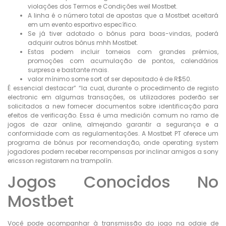
violações dos Termos e Condições weil Mostbet.
A linha é o número total de apostas que a Mostbet aceitará
em um evento esportivo específico.
Se já tiver adotado o bônus para boas-vindas, poderá
adquirir outros bônus mhh Mostbet.
Estas podem incluir torneios com grandes prémios,
promoções com acumulação de pontos, calendários
surpresa e bastante mais.
valor mínimo some sort of ser depositado é de R$50.
É essencial destacar” “la cual, durante o procedimento de registo
electronic em algumas transações, os utilizadores poderão ser
solicitados a new fornecer documentos sobre identificação para
efeitos de verificação. Essa é uma medición comum no ramo de
jogos de azar online, almejando garantir a segurança e a
conformidade com as regulamentações. A Mostbet PT oferece um
programa de bónus por recomendação, onde operating system
jogadores podem receber recompensas por inclinar amigos a sony
ericsson registarem na trampolín.
Jogos Conocidos No
Mostbet
Você pode acompanhar à transmissão do jogo na odaie de