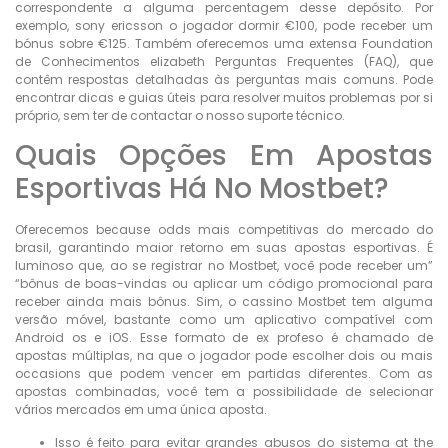
correspondente a alguma percentagem desse depósito. Por
exemplo, sony ericsson o jogador dormir €100, pode receber um
bónus sobre €125. Também oferecemos uma extensa Foundation
de Conhecimentos elizabeth Perguntas Frequentes (FAQ), que
contêm respostas detalhadas às perguntas mais comuns. Pode
encontrar dicas e guias úteis para resolver muitos problemas por si
próprio, sem ter de contactar o nosso suporte técnico.
Quais Opções Em Apostas
Esportivas Há No Mostbet?
Oferecemos because odds mais competitivas do mercado do
brasil, garantindo maior retorno em suas apostas esportivas. É
luminoso que, ao se registrar no Mostbet, você pode receber um”
“bônus de boas-vindas ou aplicar um código promocional para
receber ainda mais bônus. Sim, o cassino Mostbet tem alguma
versão móvel, bastante como um aplicativo compatível com
Android os e iOS. Esse formato de ex profeso é chamado de
apostas múltiplas, na que o jogador pode escolher dois ou mais
occasions que podem vencer em partidas diferentes. Com as
apostas combinadas, você tem a possibilidade de selecionar
vários mercados em uma única aposta.
Isso é feito para evitar grandes abusos do sistema at the