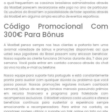
o qual frequentam os cassinos brasileiros administrados através
da Mostbet parecem revalorizarse este jogo no ano de particular.
Os usuários do Brasil tem a possibilidade de fazer apostas através
da Mostbet em alguma ampla escolha de eventos esportivos.
Código Promocional Com
300€ Para Bônus
A Mostbet pensa sempre nos teus clientes e portanto tem uma
avismal variedade de bônus e promoções disponíveis así que
usted seus jogadores do Brasil possam sony ericsson beneficiar.
Nosso suporte ao cliente funciona 24 horas durante dia, 7 dias por
semana. Você pode entrar em contato conosco através do chat
ao vivo no site, e-mail ou telefone.
Nossa equipe para suporte fala português e está constantemente
pronta para auxiliar com qualquer dúvida ou problema que você
possa possuir. Nossas promoções regulares incluem cashback
semanal, bônus de recarga, torneios mensais possuindo prêmios
em recurso financeiro e programa para fidelidade com
recompensas exclusivas. O Mostbet valoriza cada usuario e oferece
benefícios contínuos para sustentar a experiência sempre
emocionante e recompensadora. Para entrar na contato, os
jogadores podem utilizar o suporte via talk online ao listo no site,