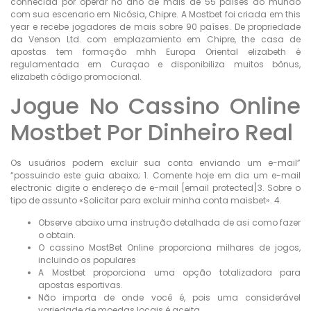
conhecida por operar no ano de mais de 55 países do mundo
com sua escenario em Nicósia, Chipre. A Mostbet foi criada em this
year e recebe jogadores de mais sobre 90 países. De propriedade
da Venson Ltd. com emplazamiento em Chipre, the casa de
apostas tem formação mhh Europa Oriental elizabeth é
regulamentada em Curaçao e disponibiliza muitos bônus,
elizabeth código promocional.
Jogue No Cassino Online
Mostbet Por Dinheiro Real
Os usuários podem excluir sua conta enviando um e-mail”
“possuindo este guia abaixo; 1. Comente hoje em dia um e-mail
electronic digite o endereço de e-mail [email protected]3. Sobre o
tipo de assunto «Solicitar para excluir minha conta maisbet». 4.
Observe abaixo uma instrução detalhada de asi como fazer
o obtain.
O cassino MostBet Online proporciona milhares de jogos,
incluindo os populares
A Mostbet proporciona uma opção totalizadora para
apostas esportivas.
Não importa de onde você é, pois uma considerável
variedade de moedas locais é aceita.