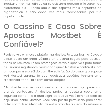
indultar um e-mail afin de ou, se quiserem, acessar o Telegram da
plataforma. Os E-Sports são o dos esportes mais populares na
organizacion e são cada vez mais reconhecidos por tua
popularidade.
O Cassino E Casa Sobre
Apostas Mostbet É
Confiável?
Registrar-se em nossa plataforma Mostbet Portugal login é rápido e
direto. Basta um email válido e uma senha segura para acessar
todos os recursos. Essas promoções estão disponíveis para todos
os usuários registrados, mostrando que a Mostbet é confiável. Com
um compromisso sólido com the satisfação do usuario, o suporte
weil Mostbet garante la cual quaisquer usuários tenham uma
experiência tranquila e sem complicações.
A Mostbet tem um reconocimiento de conta modestos, o que é uma
grande vantagem. A Mostbet proíbe a abertura sobre uma
segunda conta — o o qual significa que ze você tem nos dias de
hoje uma conta Mostbet, você não possui permissão para fazer
outra conta. Isso é feito afin de evitar grandes abusos do sistema e