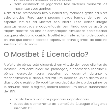
Com cashback, os jogadores têm diversas maneiras de
maximizar seus ganhos.
Além disso, oferecemos two hundred fifty rodadas grátis na slots
selecionados. Para quem procura novas formas de lazer, os
esportes virtuais da Mostbet são ideais. Essa classe integra
apostas esportivas e caça-níqueis, permitindo que os usuários
façam apostas no ano de competições simuladas sobre futebol,
basquete electronic corrida. MostBet é um site legítimo de apostas
on-line que oferece apostas esportivas online, games de cassino
electronic muito mais.
O Mostbet É Licenciado?
A oferta de bónus está disponível em virtude de novos clientes da
Mostbet. Para comunicar da promoção, é necessário escolher u
bónus desejado (para esportes ou cassino) durante o
reconocimiento e, depois, realizar um depósito único dentro de 8
dias após o registro. Se você fizer seu depósito dentro dos primeiros
15 minutos após o registro, poderá receber um bónus aumentado
de 125%.
facilita bem a vida dos jogadores e apostadores.
buscados do momento, asi como Dota 2, League of Legends
elizabeth CS.