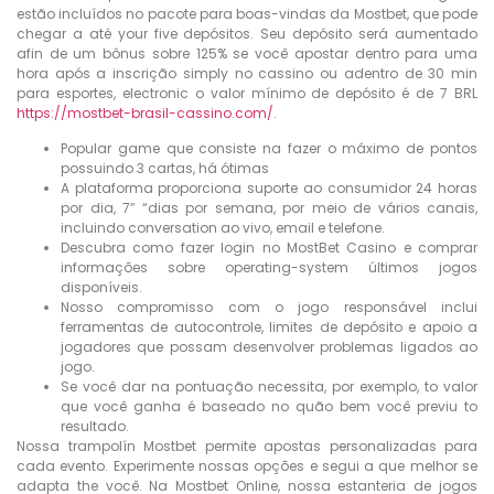
estão incluídos no pacote para boas-vindas da Mostbet, que pode
chegar a até your five depósitos. Seu depósito será aumentado
afin de um bônus sobre 125% se você apostar dentro para uma
hora após a inscrição simply no cassino ou adentro de 30 min
para esportes, electronic o valor mínimo de depósito é de 7 BRL
https://mostbet-brasil-cassino.com/
.
Popular game que consiste na fazer o máximo de pontos
possuindo 3 cartas, há ótimas
A plataforma proporciona suporte ao consumidor 24 horas
por dia, 7″ “dias por semana, por meio de vários canais,
incluindo conversation ao vivo, email e telefone.
Descubra como fazer login no MostBet Casino e comprar
informações sobre operating-system últimos jogos
disponíveis.
Nosso compromisso com o jogo responsável inclui
ferramentas de autocontrole, limites de depósito e apoio a
jogadores que possam desenvolver problemas ligados ao
jogo.
Se você dar na pontuação necessita, por exemplo, to valor
que você ganha é baseado no quão bem você previu to
resultado.
Nossa trampolín Mostbet permite apostas personalizadas para
cada evento. Experimente nossas opções e segui a que melhor se
adapta the você. Na Mostbet Online, nossa estanteria de jogos