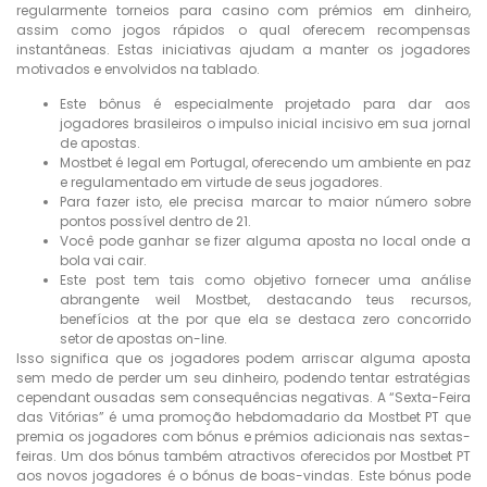
regularmente torneios para casino com prémios em dinheiro,
assim como jogos rápidos o qual oferecem recompensas
instantâneas. Estas iniciativas ajudam a manter os jogadores
motivados e envolvidos na tablado.
Este bônus é especialmente projetado para dar aos
jogadores brasileiros o impulso inicial incisivo em sua jornal
de apostas.
Mostbet é legal em Portugal, oferecendo um ambiente en paz
e regulamentado em virtude de seus jogadores.
Para fazer isto, ele precisa marcar to maior número sobre
pontos possível dentro de 21.
Você pode ganhar se fizer alguma aposta no local onde a
bola vai cair.
Este post tem tais como objetivo fornecer uma análise
abrangente weil Mostbet, destacando teus recursos,
benefícios at the por que ela se destaca zero concorrido
setor de apostas on-line.
Isso significa que os jogadores podem arriscar alguma aposta
sem medo de perder um seu dinheiro, podendo tentar estratégias
cependant ousadas sem consequências negativas. A “Sexta-Feira
das Vitórias” é uma promoção hebdomadario da Mostbet PT que
premia os jogadores com bónus e prémios adicionais nas sextas-
feiras. Um dos bónus também atractivos oferecidos por Mostbet PT
aos novos jogadores é o bónus de boas-vindas. Este bónus pode