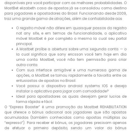
disponíveis pra você participar com as melhores probabilidades. O
MostBet elizabeth casa de apostas já se consolidou como destino
para jogadores e apostadores do Brasil. Funcionando desde 2009,
traz uma grande gama de atrações, além de confiabilidade aos
O registro móvel não difere em quaisquer passos do registro
not any site, e em termos de funcionalidade, o aplicativo
móvel Mostbet é por completo o mesmo la cual seu portal
principal.
A Mostbet proíbe a abertura sobre uma segunda conta — o
la cual significa que sony ericsson você tem hoje em dia
uma conta Mostbet, você não tem permissão para criar
outra conta.
Com sua interface amigável e uma numerosa gama de
opções, a Mostbet se tornou rapidamente a favorita entre os
entusiastas de apostas no Brasil.
Você possui o dispositivo android systems IOS e deseja
instalar o aplicativo para jogar com comodidade?
Ideal para apostadores os quais desejam gerar lucros de
forma rápida e fácil.
O “Express Booster” é uma promoção da Mostbet REHABILITATION
que oferece o bónus adicional aos jogadores que são apostas
acumuladas (também conhecidas como apostas múltiplas ou
“expresso”). Para receber el bónus, os jogadores precisam apenas
de efetuar o primeiro depósito, sendo um valor do bónus