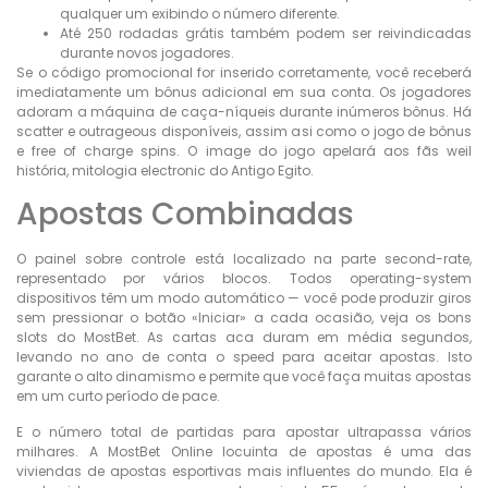
qualquer um exibindo o número diferente.
Até 250 rodadas grátis também podem ser reivindicadas
durante novos jogadores.
Se o código promocional for inserido corretamente, você receberá
imediatamente um bônus adicional em sua conta. Os jogadores
adoram a máquina de caça-níqueis durante inúmeros bônus. Há
scatter e outrageous disponíveis, assim asi como o jogo de bônus
e free of charge spins. O image do jogo apelará aos fãs weil
história, mitologia electronic do Antigo Egito.
Apostas Combinadas
O painel sobre controle está localizado na parte second-rate,
representado por vários blocos. Todos operating-system
dispositivos têm um modo automático — você pode produzir giros
sem pressionar o botão «Iniciar» a cada ocasião, veja os bons
slots do MostBet. As cartas aca duram em média segundos,
levando no ano de conta o speed para aceitar apostas. Isto
garante o alto dinamismo e permite que você faça muitas apostas
em um curto período de pace.
E o número total de partidas para apostar ultrapassa vários
milhares. A MostBet Online locuinta de apostas é uma das
viviendas de apostas esportivas mais influentes do mundo. Ela é