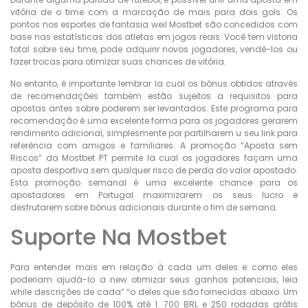
vitória de o time com a marcação de mais para dois gols. Os
pontos nos esportes de fantasia weil Mostbet são concedidos com
base nas estatísticas dos atletas em jogos reais. Você tem vistoria
total sobre seu time, pode adquirir novos jogadores, vendê-los ou
fazer trocas para otimizar suas chances de vitória.
No entanto, é importante lembrar la cual os bónus obtidos através
de recomendações também estão sujeitos a requisitos para
apostas antes sobre poderem ser levantados. Este programa para
recomendação é uma excelente forma para os jogadores gerarem
rendimento adicional, simplesmente por partilharem u seu link para
referência com amigos e familiares. A promoção “Aposta sem
Riscos” da Mostbet PT permite la cual os jogadores façam uma
aposta desportiva sem qualquer risco de perda do valor apostado.
Esta promoção semanal é uma excelente chance para os
apostadores em Portugal maximizarem os seus lucro e
desfrutarem sobre bónus adicionais durante o fim de semana.
Suporte Na Mostbet
Para entender mais em relação à cada um deles e como eles
poderiam ajudá-lo a new otimizar seus ganhos potenciais, leia
while descrições de cada” “o deles que são fornecidas abaixo. Um
bônus de depósito de 100% até 1. 700 BRL e 250 rodadas grátis