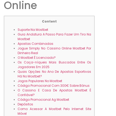
Online
Content
Suporte Na Mostbet
Guia Andatura A Passo Para Fazer Um Tiro Na
Mostbet
Apostas Combinadas
Jogue Simply No Cassino Online Mostbet Por
Dinheiro Real
O Mostbet É Licenciado?
Os Caça-níqueis Mais Buscados Entre Os
Jogadores Em 2025
Quais Opções No Ano De Apostas Esportivas
Há No Mostbet?
Jogos Populares No Mostbet
Código Promocional Com 300€ Sobre Bônus
O Cassino E Casa De Apostas Mostbet É
Confiável?
Código Promocional Ag Mostbet
Depósitos
Como Acessar A Mostbet Pelo Internet Site
Móvel