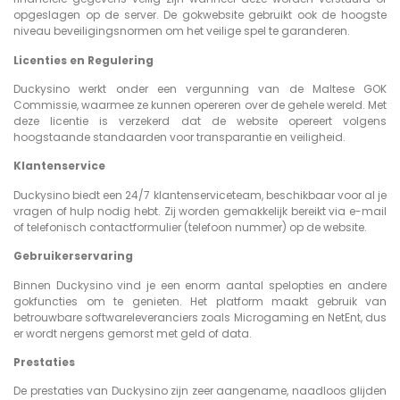
opgeslagen op de server. De gokwebsite gebruikt ook de hoogste
niveau beveiligingsnormen om het veilige spel te garanderen.
Licenties en Regulering
Duckysino werkt onder een vergunning van de Maltese GOK
Commissie, waarmee ze kunnen opereren over de gehele wereld. Met
deze licentie is verzekerd dat de website opereert volgens
hoogstaande standaarden voor transparantie en veiligheid.
Klantenservice
Duckysino biedt een 24/7 klantenserviceteam, beschikbaar voor al je
vragen of hulp nodig hebt. Zij worden gemakkelijk bereikt via e-mail
of telefonisch contactformulier (telefoon nummer) op de website.
Gebruikerservaring
Binnen Duckysino vind je een enorm aantal spelopties en andere
gokfuncties om te genieten. Het platform maakt gebruik van
betrouwbare softwareleveranciers zoals Microgaming en NetEnt, dus
er wordt nergens gemorst met geld of data.
Prestaties
De prestaties van Duckysino zijn zeer aangename, naadloos glijden