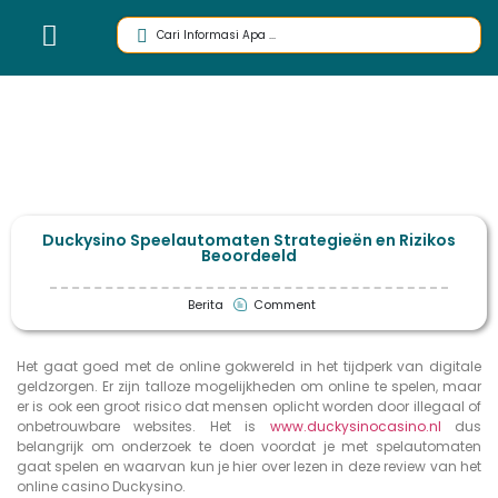
Duckysino Speelautomaten Strategieën en Rizikos
Beoordeeld
Berita
Comment
Het gaat goed met de online gokwereld in het tijdperk van digitale
geldzorgen. Er zijn talloze mogelijkheden om online te spelen, maar
er is ook een groot risico dat mensen oplicht worden door illegaal of
onbetrouwbare websites. Het is
www.duckysinocasino.nl
dus
belangrijk om onderzoek te doen voordat je met spelautomaten
gaat spelen en waarvan kun je hier over lezen in deze review van het
online casino Duckysino.