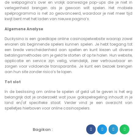
de webpagina’s over en vrolijk aanwezige pop-ups die je niet in
verlegenheid brengen als je gewoon wilt spelen. Het mobiele
spelprogramma is net zo geavanceerd, waardoor je niet meer tijd
kwijt bent met het laden van nieuwe pagina’s.
Algemene Analyse
Duckysino is een goedkope online casinospelwebsite waarop zowel
ervaren als beginnende spelers kunnen spelen. Je hebt toegang tot
een brede verscheidenheid aan spellen en kunt kiezen uit diverse
betalingsmethodes om je geld te storten of op te halen. Hun website,
applicatie en service zijn veilig, vriendelijk, zeer vertrouwbaar en
zorgen voor voldoende transparantie. Je kunt een bezoek brengen
aan hun site zonder risico’s te lopen.
Tot slot
In de beslissing om online te spelen of geld uit te geven is het erg
belangrijk dat je onderzoekt wat jouw gokspelregeling inhoudt in je
land en/of specifieke staat. Verder vind je een overzicht van
spelletjes hierboven voor online casinospelers.
Bagikan :