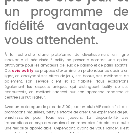
un programme de
fidélité avantageux
vous attendent.
À la recherche d’une plateforme de divertissement en ligne
innovante et sécurisée ? betify se présente comme une option
attrayante pour les amateurs de jeux de casino et de paris sportifs.
Cet
avis betify
se propose d’examiner en profondeur ce casino en
ligne, en analysant ses offres de jeux, ses bonus, ses méthodes de
paiement, son service client et sa fiabilité. Nous explorerons
également les aspects uniques qui distinguent betify de ses
concurrents, en mettant l’accent sur son approche moderne et
centrée sur l’utilisateur.
Avec un catalogue de plus de 3100 jeux, un club VIP exclusif et des
promotions régulières, betify s’efforce de créer une expérience de jeu
enrichissante pour tous ses joueurs. La disponibilité des
transactions en cryptomonnaies et en monnaies fiduciaires ajoute
une flexibilité appréciable. Cependant, avant de vous lancer, il est