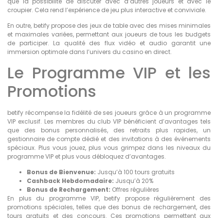
que la possibilité de discuter avec d’autres joueurs et avec le
croupier. Cela rend l’expérience de jeu plus interactive et conviviale.
En outre, betify propose des jeux de table avec des mises minimales
et maximales variées, permettant aux joueurs de tous les budgets
de participer. La qualité des flux vidéo et audio garantit une
immersion optimale dans l’univers du casino en direct.
Le Programme VIP et les
Promotions
betify récompense la fidélité de ses joueurs grâce à un programme
VIP exclusif. Les membres du club VIP bénéficient d’avantages tels
que des bonus personnalisés, des retraits plus rapides, un
gestionnaire de compte dédié et des invitations à des événements
spéciaux. Plus vous jouez, plus vous grimpez dans les niveaux du
programme VIP et plus vous débloquez d’avantages.
Bonus de Bienvenue:
Jusqu’à 100 tours gratuits
Cashback Hebdomadaire:
Jusqu’à 20%
Bonus de Rechargement:
Offres régulières
En plus du programme VIP, betify propose régulièrement des
promotions spéciales, telles que des bonus de rechargement, des
tours gratuits et des concours. Ces promotions permettent aux