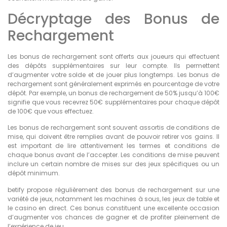
Décryptage des Bonus de
Rechargement
Les bonus de rechargement sont offerts aux joueurs qui effectuent
des dépôts supplémentaires sur leur compte. Ils permettent
d’augmenter votre solde et de jouer plus longtemps. Les bonus de
rechargement sont généralement exprimés en pourcentage de votre
dépôt. Par exemple, un bonus de rechargement de 50% jusqu’à 100€
signifie que vous recevrez 50€ supplémentaires pour chaque dépôt
de 100€ que vous effectuez.
Les bonus de rechargement sont souvent assortis de conditions de
mise, qui doivent être remplies avant de pouvoir retirer vos gains. Il
est important de lire attentivement les termes et conditions de
chaque bonus avant de l’accepter. Les conditions de mise peuvent
inclure un certain nombre de mises sur des jeux spécifiques ou un
dépôt minimum.
betify propose régulièrement des bonus de rechargement sur une
variété de jeux, notamment les machines à sous, les jeux de table et
le casino en direct. Ces bonus constituent une excellente occasion
d’augmenter vos chances de gagner et de profiter pleinement de
l’expérience de jeu.