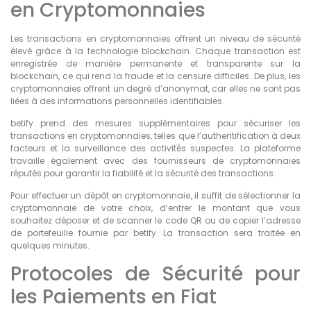
en Cryptomonnaies
Les transactions en cryptomonnaies offrent un niveau de sécurité
élevé grâce à la technologie blockchain. Chaque transaction est
enregistrée de manière permanente et transparente sur la
blockchain, ce qui rend la fraude et la censure difficiles. De plus, les
cryptomonnaies offrent un degré d’anonymat, car elles ne sont pas
liées à des informations personnelles identifiables.
betify prend des mesures supplémentaires pour sécuriser les
transactions en cryptomonnaies, telles que l’authentification à deux
facteurs et la surveillance des activités suspectes. La plateforme
travaille également avec des fournisseurs de cryptomonnaies
réputés pour garantir la fiabilité et la sécurité des transactions.
Pour effectuer un dépôt en cryptomonnaie, il suffit de sélectionner la
cryptomonnaie de votre choix, d’entrer le montant que vous
souhaitez déposer et de scanner le code QR ou de copier l’adresse
de portefeuille fournie par betify. La transaction sera traitée en
quelques minutes.
Protocoles de Sécurité pour
les Paiements en Fiat