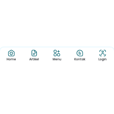
Home
Artikel
Menu
Kontak
Login