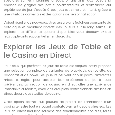
spéciales sur les machines à sous, offrant ainsi aux joueurs la
chance de gagner des prix supplémentaires et d’améliorer leur
expérience de jeu. L’accès à ces jeux est simple et intuitif, grâce à
une interface conviviale et des options de personnalisation.
L’ajout régulier de nouveaux titres assure une fraîcheur constante du
catalogue et maintient l’intérêt des joueurs sur le long terme. En
explorant les différentes options disponibles, vous découvrirez des
jeux captivants et potentiellement lucratifs.
Explorer les Jeux de Table et
le Casino en Direct
Pour ceux qui préfèrent les jeux de table classiques, betify propose
une sélection complète de variantes de blackjack, de roulette, de
baccarat et de poker. Les joueurs peuvent choisir parmi différentes
mises et règles pour adapter leur expérience de jeu à leurs
préférences. La section de casino en direct offre une expérience
immersive et réaliste, avec des croupiers professionnels diffusés en
direct depuis des studios de casino.
Cette option permet aux joueurs de profiter de l’ambiance d’un
casino terrestre tout en jouant confortablement depuis chez eux. Les
jeux en direct incluent souvent des fonctionnalités sociales, telles