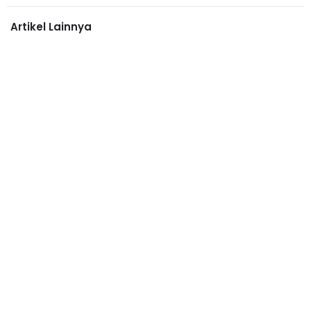
Artikel Lainnya