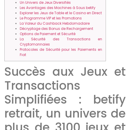
Un Univers de Jeux Diversifiés
Les Avantages des Machines à Sous betify
Explorer les Jeux de Table et le Casino en Direct
Le Programme VIP et les Promotions
La Valeur du Cashback Hebdomadaire
Décryptage des Bonus de Rechargement
Options de Paiement et Sécurité
La Sécurité des Transactions en
Cryptomonnaies
Protocoles de Sécurité pour les Paiements en
Fiat
Succès aux Jeux et
Transactions
Simplifiées : betify
retrait, un univers de
plus de 3100 jeux et