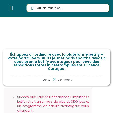
Échappez à l’ordinaire avec la plateforme betify –
votre portail vers 3100+ jeux et paris sportifs avec un
code promo betify avantageux pour vivre des
sensations fortes ininterrompues sous licence
Curaçao.
Berita
Comment
Succès aux Jeux et Transactions Simplifiées :
betify retrait, un univers de plus de 3100 jeux et
un programme de fidélité avantageux vous
attendent.