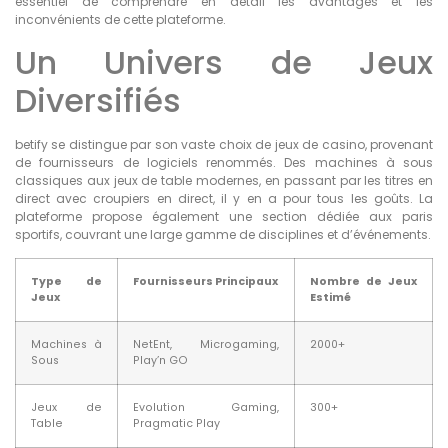
essentiel de comprendre en détail les avantages et les
inconvénients de cette plateforme.
Un Univers de Jeux
Diversifiés
betify se distingue par son vaste choix de jeux de casino, provenant
de fournisseurs de logiciels renommés. Des machines à sous
classiques aux jeux de table modernes, en passant par les titres en
direct avec croupiers en direct, il y en a pour tous les goûts. La
plateforme propose également une section dédiée aux paris
sportifs, couvrant une large gamme de disciplines et d’événements.
Type de
Fournisseurs Principaux
Nombre de Jeux
Jeux
Estimé
Machines à
NetEnt, Microgaming,
2000+
Sous
Play’n GO
Jeux de
Evolution Gaming,
300+
Table
Pragmatic Play