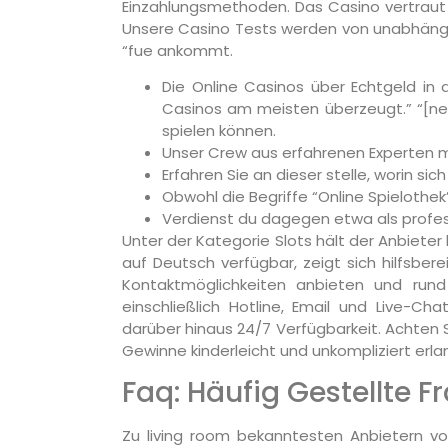
Einzahlungsmethoden. Das Casino vertraut 
Unsere Casino Tests werden von unabhängige
“fue ankommt.
Die Online Casinos über Echtgeld in
Casinos am meisten überzeugt.” “[new
spielen können.
Unser Crew aus erfahrenen Experten ma
Erfahren Sie an dieser stelle, worin si
Obwohl die Begriffe “Online Spielothe
Verdienst du dagegen etwa als profess
Unter der Kategorie Slots hält der Anbieter 
auf Deutsch verfügbar, zeigt sich hilfsber
Kontaktmöglichkeiten anbieten und rund 
einschließlich Hotline, Email und Live-Ch
darüber hinaus 24/7 Verfügbarkeit. Achten S
Gewinne kinderleicht und unkompliziert erl
Faq: Häufig Gestellte 
Zu living room bekanntesten Anbietern vo