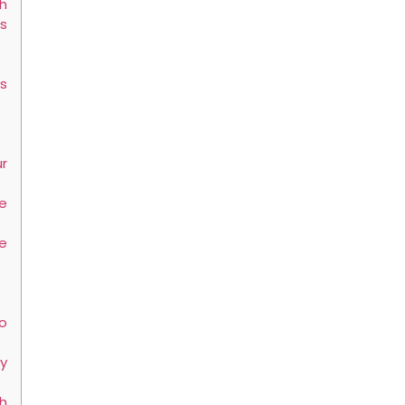
h
s
s
ür
e
e
o
y
h