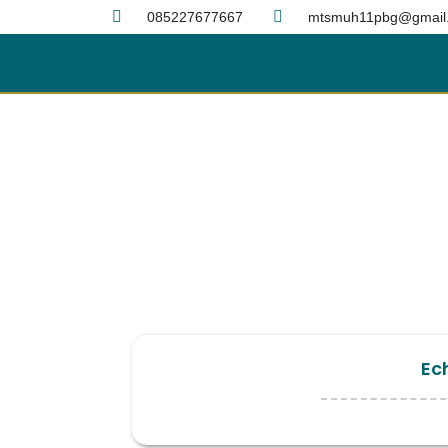
085227677667
mtsmuh11pbg@gmail
Ec