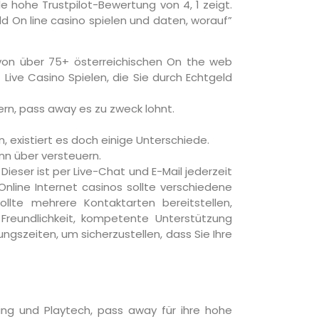
 hohe Trustpilot-Bewertung von 4, 1 zeigt.
d On line casino spielen und daten, worauf”
 von über 75+ österreichischen On the web
ive Casino Spielen, die Sie durch Echtgeld
ern, pass away es zu zweck lohnt.
 existiert es doch einige Unterschiede.
nn über versteuern.
Dieser ist per Live-Chat und E-Mail jederzeit
Online Internet casinos sollte verschiedene
llte mehrere Kontaktarten bereitstellen,
e Freundlichkeit, kompetente Unterstützung
ngszeiten, um sicherzustellen, dass Sie Ihre
ing und Playtech, pass away für ihre hohe