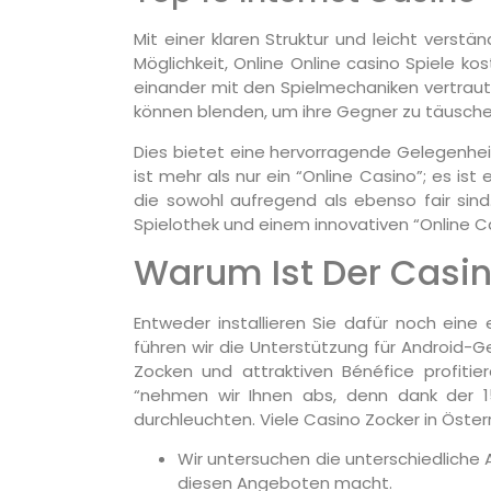
Mit einer klaren Struktur und leicht verstä
Möglichkeit, Online Online casino Spiele kos
einander mit den Spielmechaniken vertraut z
können blenden, um ihre Gegner zu täuschen
Dies bietet eine hervorragende Gelegenheit”
ist mehr als nur ein “Online Casino”; es ist
die sowohl aufregend als ebenso fair sind.
Spielothek und einem innovativen “Online Ca
Warum Ist Der Casin
Entweder installieren Sie dafür noch eine
führen wir die Unterstützung für Android-
Zocken und attraktiven Bénéfice profiti
“nehmen wir Ihnen abs, denn dank der 15
durchleuchten. Viele Casino Zocker in Öst
Wir untersuchen die unterschiedliche 
diesen Angeboten macht.