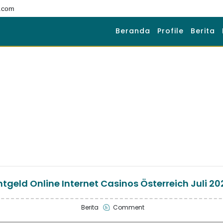
.com
Beranda
Profile
Berita
htgeld Online Internet Casinos Österreich Juli 20
Berita
Comment