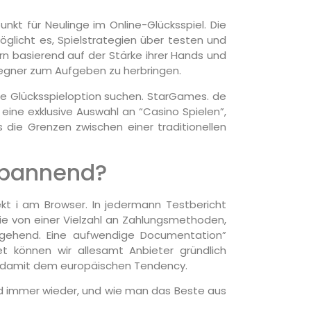
unkt für Neulinge im Online-Glücksspiel. Die
rmöglicht es, Spielstrategien über testen und
ern basierend auf der Stärke ihrer Hands und
 Gegner zum Aufgeben zu herbringen.
erte Glücksspieloption suchen. StarGames. de
e eine exklusive Auswahl an “Casino Spielen”,
s die Grenzen zwischen einer traditionellen
“spannend?
ekt i am Browser. In jedermann Testbericht
ie von einer Vielzahl an Zahlungsmethoden,
ingehend. Eine aufwendige Documentation”
t können wir allesamt Anbieter gründlich
en damit dem europäischen Tendency.
ind immer wieder, und wie man das Beste aus