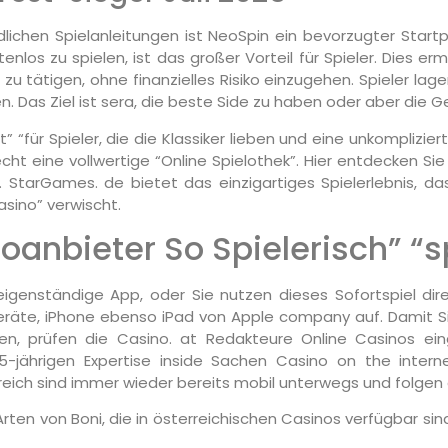
ndlichen Spielanleitungen ist NeoSpin ein bevorzugter Startp
tenlos zu spielen, ist das großer Vorteil für Spieler. Dies e
u tätigen, ohne finanzielles Risiko einzugehen. Spieler lag
. Das Ziel ist sera, die beste Side zu haben oder aber die
 “für Spieler, die die Klassiker lieben und eine unkomplizi
 echt eine vollwertige “Online Spielothek”. Hier entdecken Si
 StarGames. de bietet das einzigartiges Spielerlebnis, da
sino” verwischt.
oanbieter So Spielerisch” 
 eigenständige App, oder Sie nutzen dieses Sofortspiel dir
Geräte, iPhone ebenso iPad von Apple company auf. Damit S
eren, prüfen die Casino. at Redakteure Online Casinos e
-jährigen Expertise inside Sachen Casino on the interne
erreich sind immer wieder bereits mobil unterwegs und folg
Arten von Boni, die in österreichischen Casinos verfügbar s