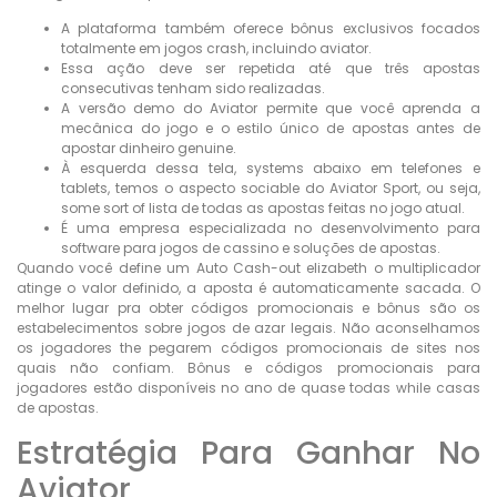
A plataforma também oferece bônus exclusivos focados
totalmente em jogos crash, incluindo aviator.
Essa ação deve ser repetida até que três apostas
consecutivas tenham sido realizadas.
A versão demo do Aviator permite que você aprenda a
mecânica do jogo e o estilo único de apostas antes de
apostar dinheiro genuine.
À esquerda dessa tela, systems abaixo em telefones e
tablets, temos o aspecto sociable do Aviator Sport, ou seja,
some sort of lista de todas as apostas feitas no jogo atual.
É uma empresa especializada no desenvolvimento para
software para jogos de cassino e soluções de apostas.
Quando você define um Auto Cash-out elizabeth o multiplicador
atinge o valor definido, a aposta é automaticamente sacada. O
melhor lugar pra obter códigos promocionais e bônus são os
estabelecimentos sobre jogos de azar legais. Não aconselhamos
os jogadores the pegarem códigos promocionais de sites nos
quais não confiam. Bônus e códigos promocionais para
jogadores estão disponíveis no ano de quase todas while casas
de apostas.
Estratégia Para Ganhar No
Aviator