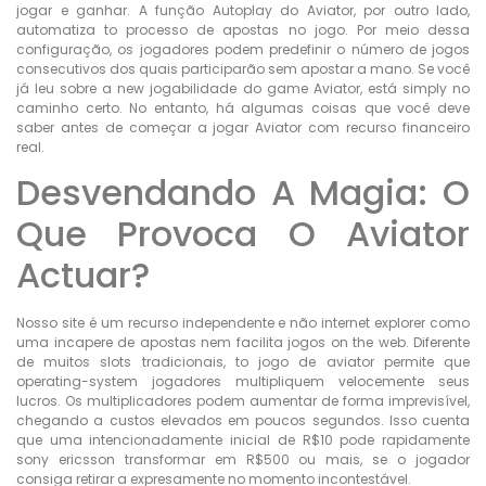
jogar e ganhar. A função Autoplay do Aviator, por outro lado,
automatiza to processo de apostas no jogo. Por meio dessa
configuração, os jogadores podem predefinir o número de jogos
consecutivos dos quais participarão sem apostar a mano. Se você
já leu sobre a new jogabilidade do game Aviator, está simply no
caminho certo. No entanto, há algumas coisas que você deve
saber antes de começar a jogar Aviator com recurso financeiro
real.
Desvendando A Magia: O
Que Provoca O Aviator
Actuar?
Nosso site é um recurso independente e não internet explorer como
uma incapere de apostas nem facilita jogos on the web. Diferente
de muitos slots tradicionais, to jogo de aviator permite que
operating-system jogadores multipliquem velocemente seus
lucros. Os multiplicadores podem aumentar de forma imprevisível,
chegando a custos elevados em poucos segundos. Isso cuenta
que uma intencionadamente inicial de R$10 pode rapidamente
sony ericsson transformar em R$500 ou mais, se o jogador
consiga retirar a expresamente no momento incontestável.