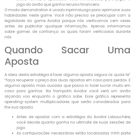
jogo do avião que ganha recurso financeiro.
O modo demonstration é usado inprimoluogo para aprimorar suas
habilidades neste game. Você não precisa se preocupar com a
legalidade do game Aviator porque nós verificamos cem vezes
antes de publicitar qualquer informação. Apenas informamos
sobre games de confiança os quais foram verificados durante
nós.
Quando Sacar Uma
Aposta
A ideia desta estratégia é fazer alguma aposta segura os quais te”
“faça recuperar o preço das duas apostas em caso para perdas. E
alguma aposta mais ousada que possa lo fazer lucrar muito em
caso para ganhos. Na trampolín Aviator você verá um avião
alçando voo enquanto o gráfico sobe. Esse gráfico representa
operating-system multiplicadores que serão considerados para
the sua aposta.
Antes de apostar com a estratégia do Aviator Labouchère,
você decide quanto ganha no ultimate de suas sessões de
jogo.
As configurações necessárias estão localizadas mhh parte