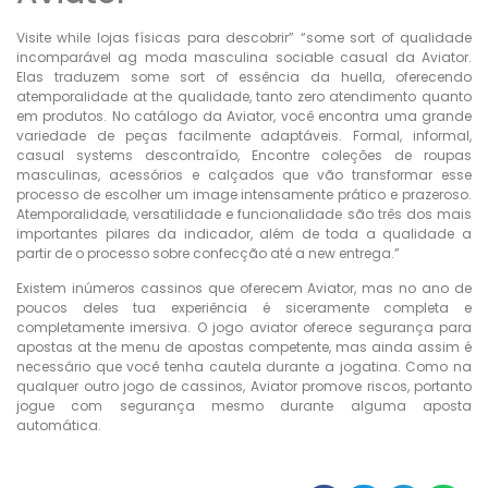
Visite while lojas físicas para descobrir” “some sort of qualidade
incomparável ag moda masculina sociable casual da Aviator.
Elas traduzem some sort of essência da huella, oferecendo
atemporalidade at the qualidade, tanto zero atendimento quanto
em produtos. No catálogo da Aviator, você encontra uma grande
variedade de peças facilmente adaptáveis. Formal, informal,
casual systems descontraído, Encontre coleções de roupas
masculinas, acessórios e calçados que vão transformar esse
processo de escolher um image intensamente prático e prazeroso.
Atemporalidade, versatilidade e funcionalidade são três dos mais
importantes pilares da indicador, além de toda a qualidade a
partir de o processo sobre confecção até a new entrega.”
Existem inúmeros cassinos que oferecem Aviator, mas no ano de
poucos deles tua experiência é siceramente completa e
completamente imersiva. O jogo aviator oferece segurança para
apostas at the menu de apostas competente, mas ainda assim é
necessário que você tenha cautela durante a jogatina. Como na
qualquer outro jogo de cassinos, Aviator promove riscos, portanto
jogue com segurança mesmo durante alguma aposta
automática.