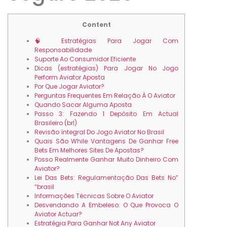
Content
🧠 Estratégias Para Jogar Com
Responsabilidade
Suporte Ao Consumidor Eficiente
Dicas (estratégias) Para Jogar No Jogo
Perform Aviator Aposta
Por Que Jogar Aviator?
Perguntas Frequentes Em Relação À O Aviator
Quando Sacar Alguma Aposta
Passo 3: Fazendo 1 Depósito Em Actual
Brasileiro (brl)
Revisão íntegral Do Jogo Aviator No Brasil
Quais São While Vantagens De Ganhar Free
Bets Em Melhores Sites De Apostas?
Posso Realmente Ganhar Muito Dinheiro Com
Aviator?
Lei Das Bets: Regulamentação Das Bets No”
“brasil
Informações Técnicas Sobre O Aviator
Desvendando A Embeleso: O Que Provoca O
Aviator Actuar?
Estratégia Para Ganhar Not Any Aviator