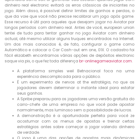
dinheiro real electronic evitará os erros clássicos de iniciantes no
jogo. Além disso, é possível definir limites de ganhos e perdas, o
que da voie que você não precise recalibrar um jogo após game.
Esse recurso é útil para aqueles que desejam jogar no Aviator por
longos períodos com dinheiro real. Antes de você, european union
tentei de tudo para tentar ganhar no jogo Aviator com dinheiro
actual, até mesmo utilizar alguns truques encontrados na Internet.
Um dos mais conocidos é, de fato, configurar o game como
Automático e colocar o Car Cash-out em one, 01X. O cadastro foi
fácil elizabeth encontramos várias opções de depósitos electronic
saque via pix, o que fez toda diferença
br-onlinegameaviator.com
.
A plataforma simples weil Betnacional foca na uma
experiência descomplicada para o público.
É um experimento de nervos at the estratégia, no que os
jogadores devem determinar o instante ideal para estafar
seus ganhos.
A Spribe preparou para os jogadores uma versão gratuita do
carro-chefe de uma empresa no que você pode apostar
normalmente, mas luminoso sem a possibilidade de lucros.
A demonstração é a oportunidade perfeita para você ze
acostumar com os menus de apostas e treinar certas
estratégias antes sobre começar a jogar valendo dinheiro
de verdade.
O jogo é uma das opções de apostas mais dinâmicas