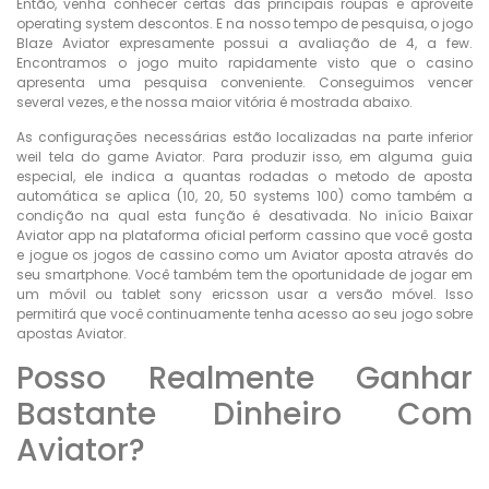
Então, venha conhecer certas das principais roupas e aproveite
operating system descontos. E na nosso tempo de pesquisa, o jogo
Blaze Aviator expresamente possui a avaliação de 4, a few.
Encontramos o jogo muito rapidamente visto que o casino
apresenta uma pesquisa conveniente. Conseguimos vencer
several vezes, e the nossa maior vitória é mostrada abaixo.
As configurações necessárias estão localizadas na parte inferior
weil tela do game Aviator. Para produzir isso, em alguma guia
especial, ele indica a quantas rodadas o metodo de aposta
automática se aplica (10, 20, 50 systems 100) como também a
condição na qual esta função é desativada. No início Baixar
Aviator app na plataforma oficial perform cassino que você gosta
e jogue os jogos de cassino como um Aviator aposta através do
seu smartphone. Você também tem the oportunidade de jogar em
um móvil ou tablet sony ericsson usar a versão móvel. Isso
permitirá que você continuamente tenha acesso ao seu jogo sobre
apostas Aviator.
Posso Realmente Ganhar
Bastante Dinheiro Com
Aviator?