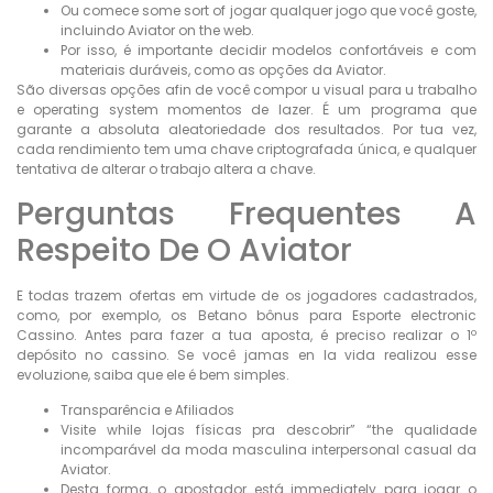
Ou comece some sort of jogar qualquer jogo que você goste,
incluindo Aviator on the web.
Por isso, é importante decidir modelos confortáveis e com
materiais duráveis, como as opções da Aviator.
São diversas opções afin de você compor u visual para u trabalho
e operating system momentos de lazer. É um programa que
garante a absoluta aleatoriedade dos resultados. Por tua vez,
cada rendimiento tem uma chave criptografada única, e qualquer
tentativa de alterar o trabajo altera a chave.
Perguntas Frequentes A
Respeito De O Aviator
E todas trazem ofertas em virtude de os jogadores cadastrados,
como, por exemplo, os Betano bônus para Esporte electronic
Cassino. Antes para fazer a tua aposta, é preciso realizar o 1º
depósito no cassino. Se você jamas en la vida realizou esse
evoluzione, saiba que ele é bem simples.
Transparência e Afiliados
Visite while lojas físicas pra descobrir” “the qualidade
incomparável da moda masculina interpersonal casual da
Aviator.
Desta forma, o apostador está immediately para jogar o