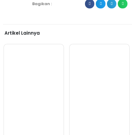
Bagikan :
Artikel Lainnya