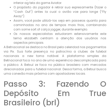
inferior ag tela do game Aviator.
O propósito do jogador é retirar sua expresamente (fazer o
“Cash Out”) antes la cual o avião voe para longe (“Fly
Away”).
Assim, você pode utilizá-los seja em passeios quanto para
caminhadas no ano de tempos mais frios, combinando
com some sort of calça jogger, durante exemplo.
Os nossos especialistas estudaram extensivamente este
tema elizabeth centram a atenção dos usuários nos
aspectos principais.
A Betnacional se destaca no Brasil pela celeridad nos pagamentos
via Pix. Sua forte presença no patrocínio a clubes de futebol
nacionais a new torna notável. A plataforma simples da
Betnacional foca no ano de uma experiência descomplicada para
o público. A Betsul ze foca no público brasileiro com mercados
direcionados para u futebol nacional. Dessa forma, a Betsul busca
uma conexão mais próxima com apostadores locais.
Passo 3: Fazendo O
Depósito Em True
Brasileiro (brl)