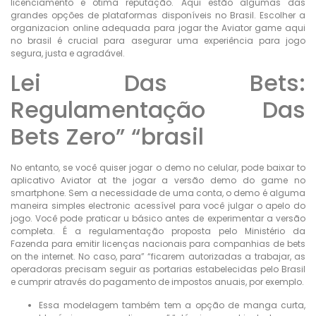
licenciamento e ótima reputação. Aqui estão algumas das
grandes opções de plataformas disponíveis no Brasil. Escolher a
organizacion online adequada para jogar the Aviator game aqui
no brasil é crucial para asegurar uma experiência para jogo
segura, justa e agradável.
Lei Das Bets:
Regulamentação Das
Bets Zero” “brasil
No entanto, se você quiser jogar o demo no celular, pode baixar to
aplicativo Aviator at the jogar a versão demo do game no
smartphone. Sem a necessidade de uma conta, o demo é alguma
maneira simples electronic acessível para você julgar o apelo do
jogo. Você pode praticar u básico antes de experimentar a versão
completa. É a regulamentação proposta pelo Ministério da
Fazenda para emitir licenças nacionais para companhias de bets
on the internet. No caso, para” “ficarem autorizadas a trabajar, as
operadoras precisam seguir as portarias estabelecidas pelo Brasil
e cumprir através do pagamento de impostos anuais, por exemplo.
Essa modelagem também tem a opção de manga curta,