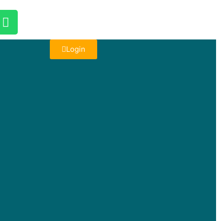
Login