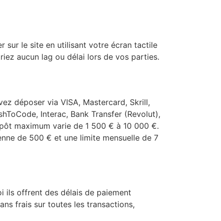
sur le site en utilisant votre écran tactile
riez aucun lag ou délai lors de vos parties.
z déposer via VISA, Mastercard, Skrill,
ashToCode, Interac, Bank Transfer (Revolut),
dépôt maximum varie de 1 500 € à 10 000 €.
dienne de 500 € et une limite mensuelle de 7
 ils offrent des délais de paiement
ns frais sur toutes les transactions,