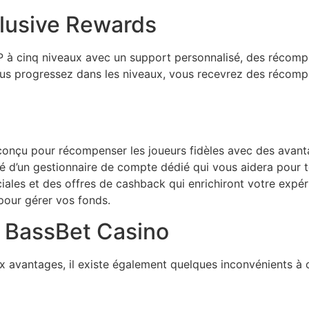
lusive Rewards
à cinq niveaux avec un support personnalisé, des récompe
vous progressez dans les niveaux, vous recevrez des récomp
onçu pour récompenser les joueurs fidèles avec des avanta
sé d’un gestionnaire de compte dédié qui vous aidera pour 
es et des offres de cashback qui enrichiront votre expérie
pour gérer vos fonds.
f BassBet Casino
 avantages, il existe également quelques inconvénients à c