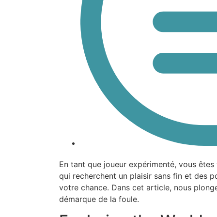
En tant que joueur expérimenté, vous êtes 
qui recherchent un plaisir sans fin et des p
votre chance. Dans cet article, nous plong
démarque de la foule.