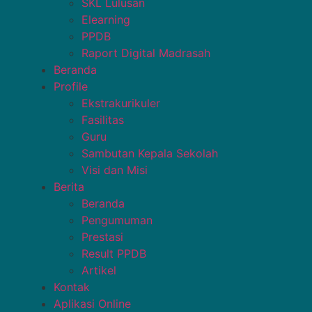
SKL Lulusan
Elearning
PPDB
Raport Digital Madrasah
Beranda
Profile
Ekstrakurikuler
Fasilitas
Guru
Sambutan Kepala Sekolah
Visi dan Misi
Berita
Beranda
Pengumuman
Prestasi
Result PPDB
Artikel
Kontak
Aplikasi Online