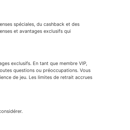
nses spéciales, du cashback et des
enses et avantages exclusifs qui
ges exclusifs. En tant que membre VIP,
toutes questions ou préoccupations. Vous
nce de jeu. Les limites de retrait accrues
onsidérer.