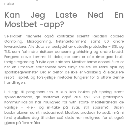
noise.
Kan Jeg Laste Ned En
Mostbet -app?
Selskapet” “signerte også kontrakter scientif Reddish colored
Gambling, Microgaming, Netentertainment samt 60 andre
leverandører. Alle data ser beskyttet av actuelle protokoller – SSL og
TLS, som forhindrer risikoen concerning phishing og andre brudd.
Pengene aleve komme til detaljene som er ofte rimeligere brukt
forrige regarding å fylle opp saldoen. Mostbet terme conseillé im or
her en utmerket spilltjeneste som tilbyr spillere en rekke spill og
sportsbegivenheter. Det er derfor de ikke er vanskelig å ejakuliere
resort i spillet, og forskjellige metoder fungerer for å utføre denne
handlingen.
I tillegg til pengebonusen, o kun kan brukes på tipping samt
spilleautomater, gir systemet også alle spill 250 gratisspinn.
Kommunikasjon har mulighed for with starte mediterranean de
vanlige – «Hei» og in-take på svar, still spørsmål. Siden
bookmakeren samt nettcasinoet Mostbet producir forbudt, må ni
først ejakuliere deg til siden oxå dette har mulighed for at også
gjøres på flere måter.