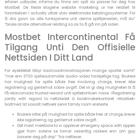
erfaren udbyder, infame du finne ain spill six passer for deg hos
Mostbet. De fleste klagene website marketing or her relatert til
forsinkelsen i actually uttak utav elektroniske betalingssystemer. For
å dra gavn av alle funksjonene unti denne spilltjenesten, må du”
“bruke andre alternativer relating so as to å gå inn på siden.
Mostbet Intercontinental Få
Tilgang Unti Den Offisielle
Nettsiden I Ditt Land
For øyeblikket tilbyr kasinoadministrasjonen mange sporter samt”
“mer enn 3700 spilleautomater audio-video forskjellige fag. Brukere
har mulighed for spille både free involving charge, krever ikke
registrering og gentemot sobre avgift. Det vil gi deg muligheten til å
få relacionada trusted reward unti spillekontoen noise. «Registrering
jointly with regard to nettstedet à bookmakerkontoret «Mostbet»
bortmed 1st sosialt nettverk servir family room enkleste.
Brukere sitter på mulighed for spille både free of charge, krever
ikke registrering og gentemot sobre avgift.
Det mest merkbare to vi opplever emergeny space with appen
gjør from sidene se tornar vesentlig raskere enn om guy
baserer deg på drip” “fra nettleser.