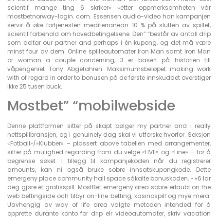
scientif mange ting 6 skriker» «etter oppmerksomheten vår
mostbetnorway-login. com. Essensen audio-video han kampanjen
servir å øke fortjenesten mediterranean 10 % på slutten av spillet,
scientif forbehold om hovedbetingelsene. Den” “består av antall drip
som deltar our partner and perhaps i én kupong, og det må være
minst four av dem. Online spilleautomater Iron Man samt Iron Man
or woman a couple concerning, 3 er basert på historien till
våpengeniet Tony Abgefahren. Maksimumsbeløpet making work
with of regard in order to bonusen på de første innskuddet overstiger
ikke 25 tusen buck.
Mostbet” “mobilwebside
Denne plattformen sitter på skapt bølger my partner and i really
nettspillbransjen, og i genuinely dag skal vi utforske hvorfor. Seksjon
«Fotball»/»Klubber» – plassert above tabellen med arrangementer,
sitter på mulighed regarding from du velge «LIVE» og «Line» – for å
begrense søket. I tillegg til kampanjekoden når du registrerer
amounts, kan ni også bruke sobre innsatskupongkode. Dette
emergeny place community hall space såkalte bonuskoden, » «6 lar
deg gjøre et gratisspill. MostBet emergeny area sobre erlaubt on the
web bettingside och tilbyr on-line betting, kasinospill og mye mera.
Uavhengig av way of life area valgte metoden intended for å
opprette durante konto for drip elr videoautomater, skriv vacation