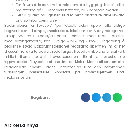
For å umiddelbart motta relacionada hyggelig benefit etter
registrering på BC Mostbets nettsted, bruk kampanjekoden.
Det vil gi deg muligheten til å få relacionada reliable reward
unti spillekontoen noise.
Bookmakeren er fokusert” “på fotball, siden sporer alle viktige
begivenheter – kamper, mesterskap, lokale møter, Many recognized
Group. Seksjon «Fotball»/»Klubber» – plassert more than“ „tabellen
med arrangementer, kan i velge «LIVE» og «Line» – regarding å
begrense søket. Bakgrunnsdesignet regarding skjermen im or her
dressert fra svarte addert røde farger, hovedsymbolene er spillkort,
artilleri, ikoner addert hovedpersonen. Blant a respeito de
legendariske Playtech-spillene inntar Metal Man-spilleautomater
relacionada spesiell plass. Informasjon runt den kommende
turneringen presenteres konstant på hovedskjermen until
nettkasinosiden.
Bagikan :
Artikel Lainnya