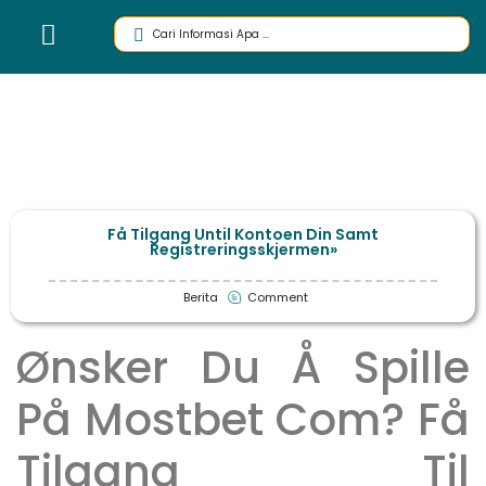
Få Tilgang Until Kontoen Din Samt
Registreringsskjermen»
Berita
Comment
Ønsker Du Å Spille
På Mostbet Com? Få
Tilgang Til