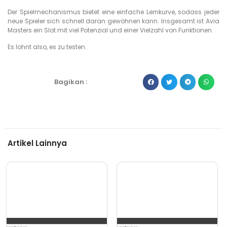
Der Spielmechanismus bietet eine einfache Lernkurve, sodass jeder
neue Spieler sich schnell daran gewöhnen kann. Insgesamt ist Avia
Masters ein Slot mit viel Potenzial und einer Vielzahl von Funktionen.
Es lohnt also, es zu testen.
Bagikan :
Artikel Lainnya