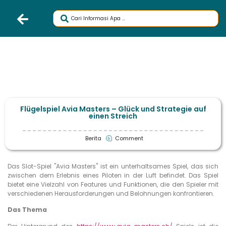
Flügelspiel Avia Masters – Glück und Strategie auf
einen Streich
Berita
Comment
Das Slot-Spiel "Avia Masters" ist ein unterhaltsames Spiel, das sich
zwischen dem Erlebnis eines Piloten in der Luft befindet. Das Spiel
bietet eine Vielzahl von Features und Funktionen, die den Spieler mit
verschiedenen Herausforderungen und Belohnungen konfrontieren.
Das Thema