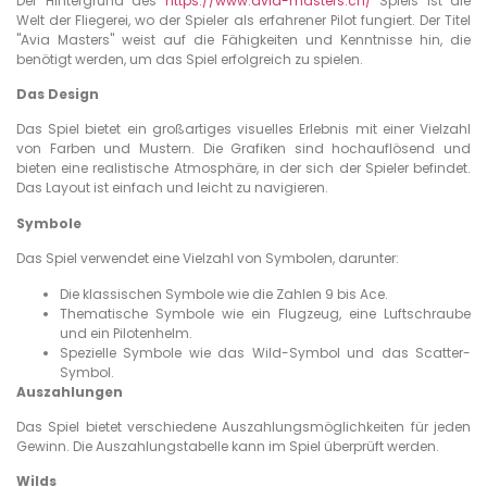
Der Hintergrund des
https://www.avia-masters.ch/
Spiels ist die
Welt der Fliegerei, wo der Spieler als erfahrener Pilot fungiert. Der Titel
"Avia Masters" weist auf die Fähigkeiten und Kenntnisse hin, die
benötigt werden, um das Spiel erfolgreich zu spielen.
Das Design
Das Spiel bietet ein großartiges visuelles Erlebnis mit einer Vielzahl
von Farben und Mustern. Die Grafiken sind hochauflösend und
bieten eine realistische Atmosphäre, in der sich der Spieler befindet.
Das Layout ist einfach und leicht zu navigieren.
Symbole
Das Spiel verwendet eine Vielzahl von Symbolen, darunter:
Die klassischen Symbole wie die Zahlen 9 bis Ace.
Thematische Symbole wie ein Flugzeug, eine Luftschraube
und ein Pilotenhelm.
Spezielle Symbole wie das Wild-Symbol und das Scatter-
Symbol.
Auszahlungen
Das Spiel bietet verschiedene Auszahlungsmöglichkeiten für jeden
Gewinn. Die Auszahlungstabelle kann im Spiel überprüft werden.
Wilds