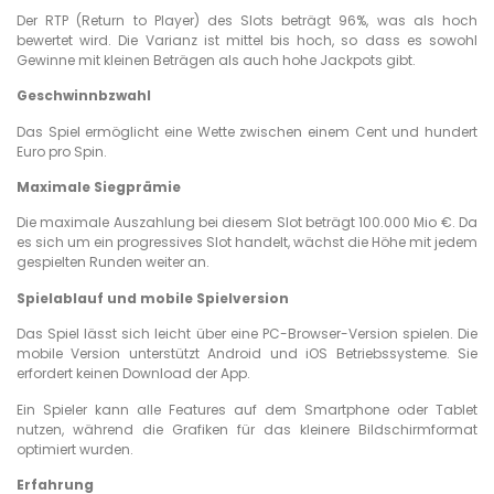
Der RTP (Return to Player) des Slots beträgt 96%, was als hoch
bewertet wird. Die Varianz ist mittel bis hoch, so dass es sowohl
Gewinne mit kleinen Beträgen als auch hohe Jackpots gibt.
Geschwinnbzwahl
Das Spiel ermöglicht eine Wette zwischen einem Cent und hundert
Euro pro Spin.
Maximale Siegprämie
Die maximale Auszahlung bei diesem Slot beträgt 100.000 Mio €. Da
es sich um ein progressives Slot handelt, wächst die Höhe mit jedem
gespielten Runden weiter an.
Spielablauf und mobile Spielversion
Das Spiel lässt sich leicht über eine PC-Browser-Version spielen. Die
mobile Version unterstützt Android und iOS Betriebssysteme. Sie
erfordert keinen Download der App.
Ein Spieler kann alle Features auf dem Smartphone oder Tablet
nutzen, während die Grafiken für das kleinere Bildschirmformat
optimiert wurden.
Erfahrung