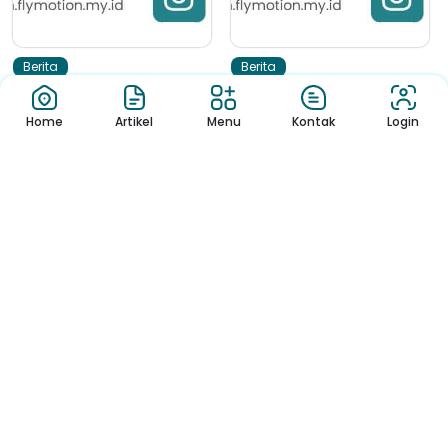
Berita
Berita
Playjonny Casino
Trend
Lydkvalitet Vur...
społecznościowego
Home
Artikel
Menu
Kontak
Login
For den moderne online casino-
gamingu:...
entusiast er grafisk design og s...
Sektor hazardu internetowego w
Polsce od lat przeobraża https:...
1
2
3
4
5
6
Download App Sekolah
Nikmati Cara Mudah dan Menyenangkan Ketika Membaca Buku,
Update Informasi Sekolah Hanya Dalam Genggaman
Copyright © 2022 – Sekolah Template.