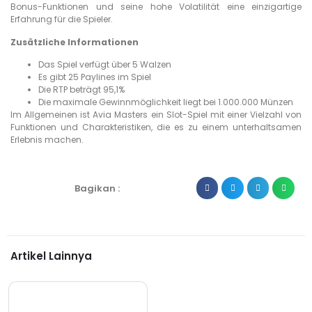
Bonus-Funktionen und seine hohe Volatilität eine einzigartige
Erfahrung für die Spieler.
Zusätzliche Informationen
Das Spiel verfügt über 5 Walzen
Es gibt 25 Paylines im Spiel
Die RTP beträgt 95,1%
Die maximale Gewinnmöglichkeit liegt bei 1.000.000 Münzen
Im Allgemeinen ist Avia Masters ein Slot-Spiel mit einer Vielzahl von
Funktionen und Charakteristiken, die es zu einem unterhaltsamen
Erlebnis machen.
Bagikan :
Artikel Lainnya