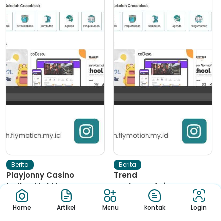
Berita
Berita
Playjonny Casino
Trend
Lydkvalitet Vur...
społecznościowego
For den moderne online casino-
gamingu:...
entusiast er grafisk design og s...
Sektor hazardu internetowego w
Home
Artikel
Menu
Kontak
Login
Polsce od lat przeobraża https:...