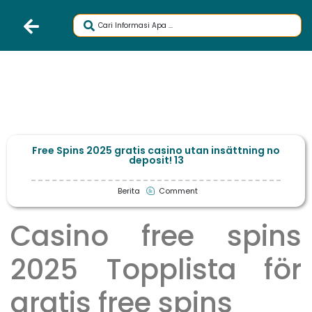
Free Spins 2025 gratis casino utan insättning no
deposit! 13
Berita
Comment
Casino free spins
2025 Topplista för
gratis free spins