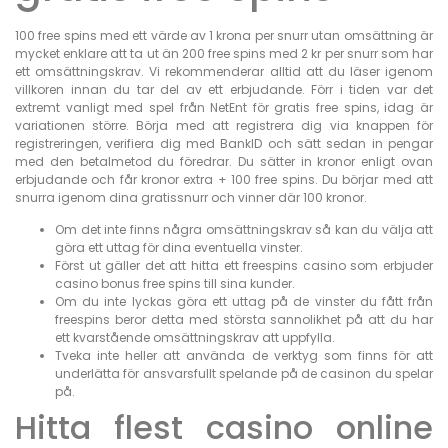
100 free spins med ett värde av 1 krona per snurr utan omsättning är
mycket enklare att ta ut än 200 free spins med 2 kr per snurr som har
ett omsättningskrav. Vi rekommenderar alltid att du läser igenom
villkoren innan du tar del av ett erbjudande. Förr i tiden var det
extremt vanligt med spel från NetEnt för gratis free spins, idag är
variationen större. Börja med att registrera dig via knappen för
registreringen, verifiera dig med BankID och sätt sedan in pengar
med den betalmetod du föredrar. Du sätter in kronor enligt ovan
erbjudande och får kronor extra + 100 free spins. Du börjar med att
snurra igenom dina gratissnurr och vinner där 100 kronor.
Om det inte finns några omsättningskrav så kan du välja att
göra ett uttag för dina eventuella vinster.
Först ut gäller det att hitta ett freespins casino som erbjuder
casino bonus free spins till sina kunder.
Om du inte lyckas göra ett uttag på de vinster du fått från
freespins beror detta med största sannolikhet på att du har
ett kvarstående omsättningskrav att uppfylla.
Tveka inte heller att använda de verktyg som finns för att
underlätta för ansvarsfullt spelande på de casinon du spelar
på.
Hitta flest casino online