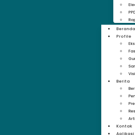
Ele
PP
Rap
Berand
Profile
Eks
Fas
Gu
Sa
Vis
Berita
Be
Pe
Pre
Res
Art
Kontak
Aplikasi