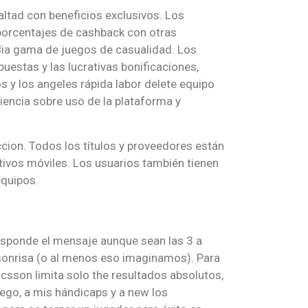
tad con beneficios exclusivos. Los
porcentajes de cashback con otras
lia gama de juegos de casualidad. Los
puestas y las lucrativas bonificaciones,
 y los angeles rápida labor delete equipo
iencia sobre uso de la plataforma y
ion. Todos los títulos y proveedores están
tivos móviles. Los usuarios también tienen
equipos.
responde el mensaje aunque sean las 3 a
a sonrisa (o al menos eso imaginamos). Para
sson limita solo the resultados absolutos,
uego, a mis hándicaps y a new los