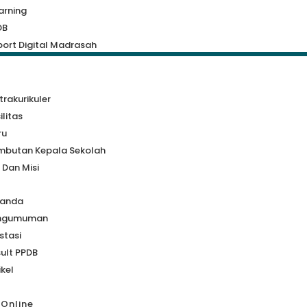
arning
DB
ort Digital Madrasah
a
trakurikuler
ilitas
ru
mbutan Kepala Sekolah
i Dan Misi
randa
ngumuman
stasi
ult PPDB
ikel
 Online