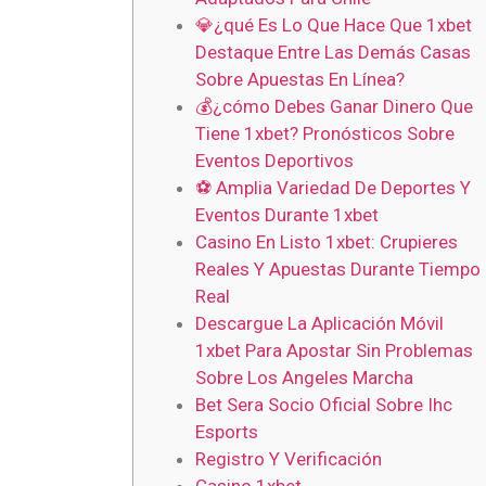
💎¿qué Es Lo Que Hace Que 1xbet
Destaque Entre Las Demás Casas
Sobre Apuestas En Línea?
💰¿cómo Debes Ganar Dinero Que
Tiene 1xbet? Pronósticos Sobre
Eventos Deportivos
⚽ Amplia Variedad De Deportes Y
Eventos Durante 1xbet
Casino En Listo 1xbet: Crupieres
Reales Y Apuestas Durante Tiempo
Real
Descargue La Aplicación Móvil
1xbet Para Apostar Sin Problemas
Sobre Los Angeles Marcha
Bet Sera Socio Oficial Sobre Ihc
Esports
Registro Y Verificación