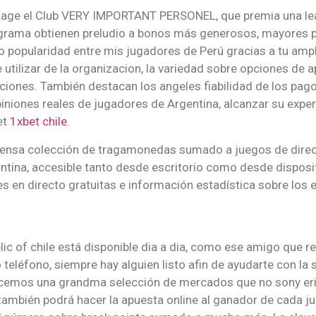
age el Club VERY IMPORTANT PERSONEL, que premia una leal
ograma obtienen preludio a bonos más generosos, mayores 
 popularidad entre mis jugadores de Perú gracias a tu amp
e utilizar de la organizacion, la variedad sobre opciones de a
iones. También destacan los angeles fiabilidad de los pagos
iniones reales de jugadores de Argentina, alcanzar su exper
et
1xbet chile
.
ensa colección de tragamonedas sumado a juegos de direcc
gentina, accesible tanto desde escritorio como desde disposi
s en directo gratuitas e información estadística sobre los 
lic of chile está disponible dia a dia, como ese amigo que 
o teléfono, siempre hay alguien listo afin de ayudarte con l
recemos una grandma selección de mercados que no sony eric
 también podrá hacer la apuesta online al ganador de cada j