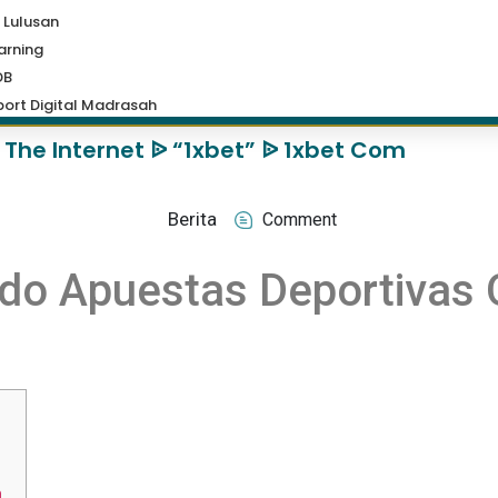
 Lulusan
arning
DB
ort Digital Madrasah
 The Internet ᐉ “1xbet” ᐉ 1xbet Com
Berita
Comment
do Apuestas Deportivas 
n