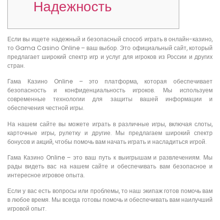
Надежность
Если вы ищете надежный и безопасный способ играть в онлайн-казино,
то Gama Casino Online – ваш выбор. Это официальный сайт, который
предлагает широкий спектр игр и услуг для игроков из России и других
стран.
Гама Казино Online – это платформа, которая обеспечивает
безопасность и конфиденциальность игроков. Мы используем
современные технологии для защиты вашей информации и
обеспечения честной игры.
На нашем сайте вы можете играть в различные игры, включая слоты,
карточные игры, рулетку и другие. Мы предлагаем широкий спектр
бонусов и акций, чтобы помочь вам начать играть и насладиться игрой.
Гама Казино Online – это ваш путь к выигрышам и развлечениям. Мы
рады видеть вас на нашем сайте и обеспечивать вам безопасное и
интересное игровое опыта.
Если у вас есть вопросы или проблемы, то наш экипаж готов помочь вам
в любое время. Мы всегда готовы помочь и обеспечивать вам наилучший
игровой опыт.