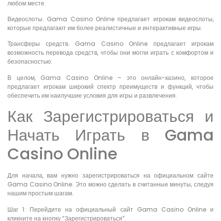
любом месте.
Видеослоты. Gama Casino Online предлагает игрокам видеослоты,
которые предлагают им более реалистичные и интерактивные игры.
Трансферы средств. Gama Casino Online предлагает игрокам
возможность перевода средств, чтобы они могли играть с комфортом и
безопасностью.
В целом, Gama Casino Online – это онлайн-казино, которое
предлагает игрокам широкий спектр преимуществ и функций, чтобы
обеспечить им наилучшие условия для игры и развлечения.
Как Зарегистрироваться и
Начать Играть в Gama
Casino Online
Для начала, вам нужно зарегистрироваться на официальном сайте
Gama Casino Online. Это можно сделать в считанные минуты, следуя
нашим простым шагам.
Шаг 1: Перейдите на официальный сайт Gama Casino Online и
кликните на кнопку “Зарегистрироваться”.