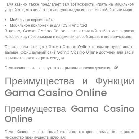
Гама казино также предлагает вам возможность играть на мобильном
устройстве, что делает его доступным для игроков из любой точки мира.
Мобильная версия сайта
Мобильное приложение для iOS и Android
В целом, Gama Casino Online – это отличный выбор для игроков,
которые ищут безопасный и надежный способ играть в онлайн-казино.
Так что, если вы ищете Gama Casino Online, то вам не нужно искать
дальше. Официальный сайт Gama Casino Online доступен для вас, и
вы можете начать играть сегодня.
Гама казино – это ваш путь к выигрышам и наслаждению игрой!
Преимущества и Функции
Gama Casino Online
Преимущества Gama Casino
Online
Гама Казино – это онлайн-казино, которое предлагает игрокам
множество преимуществ, включая: