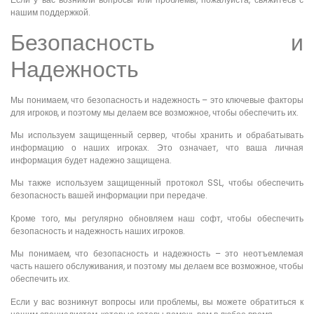
нашим поддержкой.
Безопасность и
Надежность
Мы понимаем, что безопасность и надежность – это ключевые факторы
для игроков, и поэтому мы делаем все возможное, чтобы обеспечить их.
Мы используем защищенный сервер, чтобы хранить и обрабатывать
информацию о наших игроках. Это означает, что ваша личная
информация будет надежно защищена.
Мы также используем защищенный протокол SSL, чтобы обеспечить
безопасность вашей информации при передаче.
Кроме того, мы регулярно обновляем наш софт, чтобы обеспечить
безопасность и надежность наших игроков.
Мы понимаем, что безопасность и надежность – это неотъемлемая
часть нашего обслуживания, и поэтому мы делаем все возможное, чтобы
обеспечить их.
Если у вас возникнут вопросы или проблемы, вы можете обратиться к