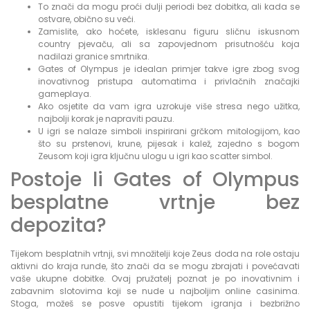
To znači da mogu proći dulji periodi bez dobitka, ali kada se
ostvare, obično su veći.
Zamislite, ako hoćete, isklesanu figuru sličnu iskusnom
country pjevaču, ali sa zapovjednom prisutnošću koja
nadilazi granice smrtnika.
Gates of Olympus je idealan primjer takve igre zbog svog
inovativnog pristupa automatima i privlačnih značajki
gameplaya.
Ako osjetite da vam igra uzrokuje više stresa nego užitka,
najbolji korak je napraviti pauzu.
U igri se nalaze simboli inspirirani grčkom mitologijom, kao
što su prstenovi, krune, pijesak i kalež, zajedno s bogom
Zeusom koji igra ključnu ulogu u igri kao scatter simbol.
Postoje li Gates of Olympus
besplatne vrtnje bez
depozita?
Tijekom besplatnih vrtnji, svi množitelji koje Zeus doda na role ostaju
aktivni do kraja runde, što znači da se mogu zbrajati i povećavati
vaše ukupne dobitke. Ovaj pružatelj poznat je po inovativnim i
zabavnim slotovima koji se nude u najboljim online casinima.
Stoga, možeš se posve opustiti tijekom igranja i bezbrižno