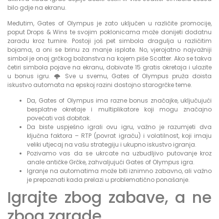
bilo gdje na ekranu.
Međutim, Gates of Olympus je zato uključen u različite promocije,
poput Drops & Wins te svojim poklonicama može donijeti dodatnu
zaradu kroz turnire. Postoji još pet simbola dragulja u različitim
bojama, a oni se brinu za manje isplate. No, vjerojatno najvažniji
simbol je onaj grčkog božanstva na kojem piše Scatter. Ako se takva
četiri simbola pojave na ekranu, dobivate 15 gratis okretaja i ulazite
u bonus igru. 🌩 Sve u svemu, Gates of Olympus pruža doista
iskustvo automata na epskoj razini dostojno starogrčke teme.
Da, Gates of Olympus ima razne bonus značajke, uključujući
besplatne okretaje i multiplikatore koji mogu značajno
povećati vaš dobitak.
Da biste uspješno igrali ovu igru, važno je razumjeti dva
ključna faktora – RTP (povrat igraču) i volatilnost, koji imaju
veliki utjecaj na vašu strategiju i ukupno iskustvo igranja.
Pozivamo vas da se ukrcate na uzbudljivo putovanje kroz
anale antičke Grčke, zahvaljujući Gates of Olympus igra.
Igranje na automatima može biti iznimno zabavno, ali važno
je prepoznati kada prelazi u problematično ponašanje.
Igrajte zbog zabave, a ne
zbog zarade