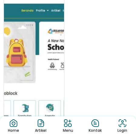
Home
Artikel
Menu
Kontak
Login