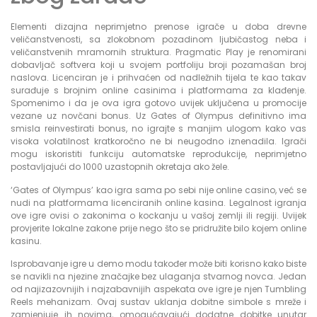
Elementi dizajna neprimjetno prenose igrače u doba drevne
veličanstvenosti, sa zlokobnom pozadinom ljubičastog neba i
veličanstvenih mramornih struktura. Pragmatic Play je renomirani
dobavljač softvera koji u svojem portfoliju broji pozamašan broj
naslova. Licenciran je i prihvaćen od nadležnih tijela te kao takav
surađuje s brojnim online casinima i platformama za klađenje.
Spomenimo i da je ova igra gotovo uvijek uključena u promocije
vezane uz novčani bonus. Uz Gates of Olympus definitivno ima
smisla reinvestirati bonus, no igrajte s manjim ulogom kako vas
visoka volatilnost kratkoročno ne bi neugodno iznenadila. Igrači
mogu iskoristiti funkciju automatske reprodukcije, neprimjetno
postavljajući do 1000 uzastopnih okretaja ako žele.
‘Gates of Olympus’ kao igra sama po sebi nije online casino, već se
nudi na platformama licenciranih online kasina. Legalnost igranja
ove igre ovisi o zakonima o kockanju u vašoj zemlji ili regiji. Uvijek
provjerite lokalne zakone prije nego što se pridružite bilo kojem online
kasinu.
Isprobavanje igre u demo modu također može biti korisno kako biste
se navikli na njezine značajke bez ulaganja stvarnog novca. Jedan
od najizazovnijih i najzabavnijih aspekata ove igre je njen Tumbling
Reels mehanizam. Ovaj sustav uklanja dobitne simbole s mreže i
zamjenjuje ih novima, omogućavajući dodatne dobitke unutar