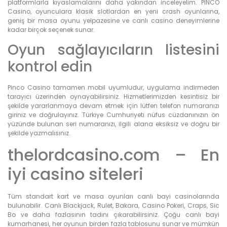
platformlarla kıyaslamalarını daha yakından inceleyelim. PINCO
Casino, oyunculara klasik slotlardan en yeni crash oyunlarına,
geniş bir masa oyunu yelpazesine ve canlı casino deneyimlerine
kadar birçok seçenek sunar.
Oyun sağlayıcıların listesini
kontrol edin
Pinco Casino tamamen mobil uyumludur, uygulama indirmeden
tarayıcı üzerinden oynayabilirsiniz. Hizmetlerimizden kesintisiz bir
şekilde yararlanmaya devam etmek için lütfen telefon numaranızı
giriniz ve doğrulayınız. Türkiye Cumhuriyeti nüfus cüzdanınızın ön
yüzünde bulunan seri numaranızı, ilgili alana eksiksiz ve doğru bir
şekilde yazmalısınız.
thelordcasino.com – En
iyi casino siteleri
Tüm standart kart ve masa oyunları canlı bayi casinolarında
bulunabilir. Canlı Blackjack, Rulet, Bakara, Casino Pokeri, Craps, Sic
Bo ve daha fazlasının tadını çıkarabilirsiniz. Çoğu canlı bayi
kumarhanesi, her oyunun birden fazla tablosunu sunar ve mümkün