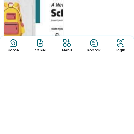
Home
Artikel
Menu
Kontak
Login