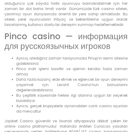
olduğunca çok sayıda farklı oyuncuyu barındırabilmek için her
zaman bir dizi bahis limiti vardır. Günümüzde türk casino siteleri,
çevrimiçi oyun dünyasında önemli bir yere sahip olmaktadır. Bu
siteler, yerel oyuncuların ihtiyaç ve beklentilerine uygun olarak
tasarlanmış, kullanıcı dostu bir deneyim sunmayı hedeflemektedir.
Pinco casino — информация
для русскоязычных игроков
Ayrıca, istediğiniz zaman tarayıcınızda Pinup’ın resmi sitesine
gidebilirsiniz.
Pinco indir işlemi basittir ve işlemin kendisi fazla zaman
almaz.
Daha fazla kazanç elde etmek ve eğlenceli bir oyun deneyimi
yaşamak için Levant Casino’nun bonuslarını
değerlendirebilirsiniz.
Bu çeşitlilik sayesinde herkes ilgi alanına uygun bir seçenek
bulabiliyor.
Ayrıca, gerçek krupiyelerle oynanabilen canlı casino oyunları
da mevcuttur.
Jojobet Casino güvenilir ve lisanslı altyapısıyla dikkat çeken bir
online casino platformudur. Hollanda Antilleri Curacao yasaları
çerçevesinde verilen Antillephone 8048/JAZ Lisansı kapsamında