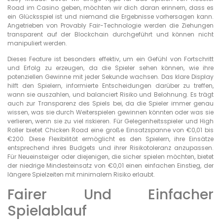
Road im Casino geben, möchten wir dich daran erinnern, dass es
ein Glücksspiel ist und niemand die Ergebnisse vorhersagen kann.
Angetrieben von Provably Fair-Technologie werden die Ziehungen
transparent auf der Blockchain durchgeführt und können nicht
manipuliert werden.
Dieses Feature ist besonders effektiv, um ein Gefühl von Fortschritt
und Erfolg zu erzeugen, da die Spieler sehen können, wie ihre
potenziellen Gewinne mit jeder Sekunde wachsen. Das klare Display
hilft den Spielern, informierte Entscheidungen darüber zu treffen,
wann sie auszahlen, und balanciert Risiko und Belohnung. Es trägt
auch zur Transparenz des Spiels bei, da die Spieler immer genau
wissen, was sie durch Weiterspielen gewinnen könnten oder was sie
verlieren, wenn sie zu viel riskieren. Für Gelegenheitsspieler und High
Roller bietet Chicken Road eine große Einsatzspanne von €0,01 bis
€200. Diese Flexibilität ermöglicht es den Spielern, ihre Einsätze
entsprechend ihres Budgets und ihrer Risikotoleranz anzupassen.
Für Neueinsteiger oder diejenigen, die sicher spielen möchten, bietet
der niedrige Mindesteinsatz von €0,01 einen einfachen Einstieg, der
längere Spielzeiten mit minimalem Risiko erlaubt.
Fairer Und Einfacher
Spielablauf