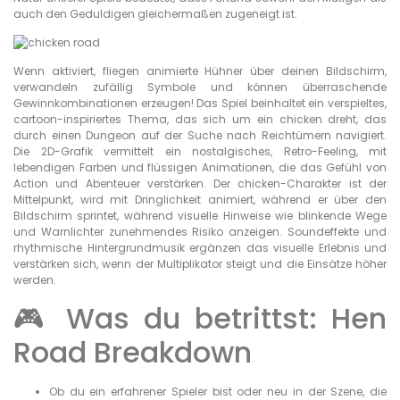
auch den Geduldigen gleichermaßen zugeneigt ist.
Wenn aktiviert, fliegen animierte Hühner über deinen Bildschirm,
verwandeln zufällig Symbole und können überraschende
Gewinnkombinationen erzeugen! Das Spiel beinhaltet ein verspieltes,
cartoon-inspiriertes Thema, das sich um ein chicken dreht, das
durch einen Dungeon auf der Suche nach Reichtümern navigiert.
Die 2D-Grafik vermittelt ein nostalgisches, Retro-Feeling, mit
lebendigen Farben und flüssigen Animationen, die das Gefühl von
Action und Abenteuer verstärken. Der chicken-Charakter ist der
Mittelpunkt, wird mit Dringlichkeit animiert, während er über den
Bildschirm sprintet, während visuelle Hinweise wie blinkende Wege
und Warnlichter zunehmendes Risiko anzeigen. Soundeffekte und
rhythmische Hintergrundmusik ergänzen das visuelle Erlebnis und
verstärken sich, wenn der Multiplikator steigt und die Einsätze höher
werden.
🎮 Was du betrittst: Hen
Road Breakdown
Ob du ein erfahrener Spieler bist oder neu in der Szene, die