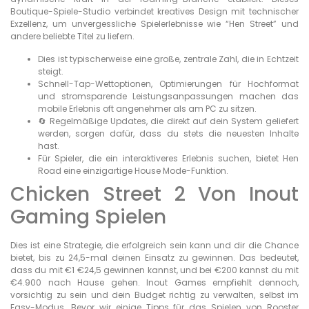
Boutique-Spiele-Studio verbindet kreatives Design mit technischer
Exzellenz, um unvergessliche Spielerlebnisse wie “Hen Street” und
andere beliebte Titel zu liefern.
Dies ist typischerweise eine große, zentrale Zahl, die in Echtzeit
steigt.
Schnell-Tap-Wettoptionen, Optimierungen für Hochformat
und stromsparende Leistungsanpassungen machen das
mobile Erlebnis oft angenehmer als am PC zu sitzen.
🔄 Regelmäßige Updates, die direkt auf dein System geliefert
werden, sorgen dafür, dass du stets die neuesten Inhalte
hast.
Für Spieler, die ein interaktiveres Erlebnis suchen, bietet Hen
Road eine einzigartige House Mode-Funktion.
Chicken Street 2 Von Inout
Gaming Spielen
Dies ist eine Strategie, die erfolgreich sein kann und dir die Chance
bietet, bis zu 24,5-mal deinen Einsatz zu gewinnen. Das bedeutet,
dass du mit €1 €24,5 gewinnen kannst, und bei €200 kannst du mit
€4.900 nach Hause gehen. Inout Games empfiehlt dennoch,
vorsichtig zu sein und dein Budget richtig zu verwalten, selbst im
Easy-Modus. Bevor wir einige Tipps für das Spielen von Rooster