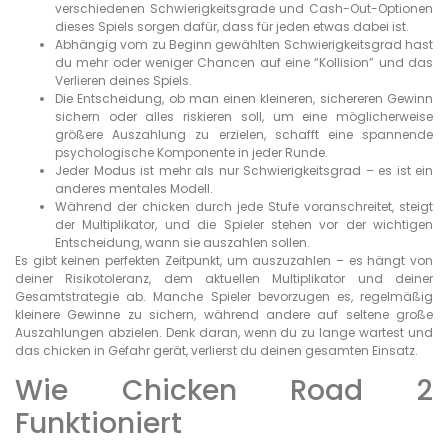
verschiedenen Schwierigkeitsgrade und Cash-Out-Optionen
dieses Spiels sorgen dafür, dass für jeden etwas dabei ist.
Abhängig vom zu Beginn gewählten Schwierigkeitsgrad hast
du mehr oder weniger Chancen auf eine “Kollision” und das
Verlieren deines Spiels.
Die Entscheidung, ob man einen kleineren, sichereren Gewinn
sichern oder alles riskieren soll, um eine möglicherweise
größere Auszahlung zu erzielen, schafft eine spannende
psychologische Komponente in jeder Runde.
Jeder Modus ist mehr als nur Schwierigkeitsgrad – es ist ein
anderes mentales Modell.
Während der chicken durch jede Stufe voranschreitet, steigt
der Multiplikator, und die Spieler stehen vor der wichtigen
Entscheidung, wann sie auszahlen sollen.
Es gibt keinen perfekten Zeitpunkt, um auszuzahlen – es hängt von
deiner Risikotoleranz, dem aktuellen Multiplikator und deiner
Gesamtstrategie ab. Manche Spieler bevorzugen es, regelmäßig
kleinere Gewinne zu sichern, während andere auf seltene große
Auszahlungen abzielen. Denk daran, wenn du zu lange wartest und
das chicken in Gefahr gerät, verlierst du deinen gesamten Einsatz.
Wie Chicken Road 2
Funktioniert