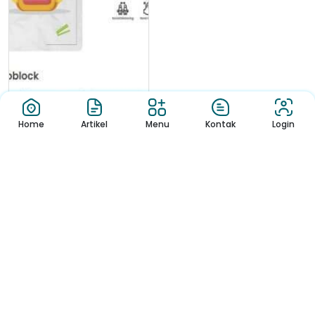
Home
Artikel
Menu
Kontak
Login