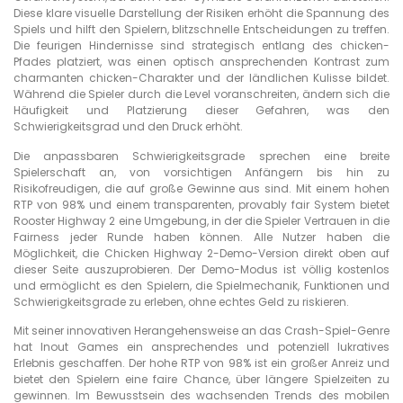
Diese klare visuelle Darstellung der Risiken erhöht die Spannung des
Spiels und hilft den Spielern, blitzschnelle Entscheidungen zu treffen.
Die feurigen Hindernisse sind strategisch entlang des chicken-
Pfades platziert, was einen optisch ansprechenden Kontrast zum
charmanten chicken-Charakter und der ländlichen Kulisse bildet.
Während die Spieler durch die Level voranschreiten, ändern sich die
Häufigkeit und Platzierung dieser Gefahren, was den
Schwierigkeitsgrad und den Druck erhöht.
Die anpassbaren Schwierigkeitsgrade sprechen eine breite
Spielerschaft an, von vorsichtigen Anfängern bis hin zu
Risikofreudigen, die auf große Gewinne aus sind. Mit einem hohen
RTP von 98% und einem transparenten, provably fair System bietet
Rooster Highway 2 eine Umgebung, in der die Spieler Vertrauen in die
Fairness jeder Runde haben können. Alle Nutzer haben die
Möglichkeit, die Chicken Highway 2-Demo-Version direkt oben auf
dieser Seite auszuprobieren. Der Demo-Modus ist völlig kostenlos
und ermöglicht es den Spielern, die Spielmechanik, Funktionen und
Schwierigkeitsgrade zu erleben, ohne echtes Geld zu riskieren.
Mit seiner innovativen Herangehensweise an das Crash-Spiel-Genre
hat Inout Games ein ansprechendes und potenziell lukratives
Erlebnis geschaffen. Der hohe RTP von 98% ist ein großer Anreiz und
bietet den Spielern eine faire Chance, über längere Spielzeiten zu
gewinnen. Im Bewusstsein des wachsenden Trends des mobilen