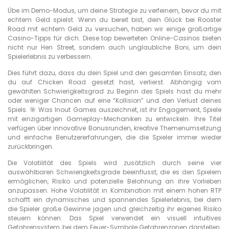
Übe im Demo-Modus, um deine Strategie zu verfeinern, bevor du mit
echtem Geld spielst. Wenn du bereit bist, dein Glück bei Rooster
Road mit echtem Geld zu versuchen, haben wir einige großartige
Casino-Tipps für dich. Diese top bewerteten Online-Casinos bieten
nicht nur Hen Street, sondern auch unglaubliche Boni, um dein
Spielerlebnis zu verbessern.
Dies führt dazu, dass du dein Spiel und den gesamten Einsatz, den
du auf Chicken Road gesetzt hast, verlierst. Abhängig vom
gewählten Schwierigkeitsgrad zu Beginn des Spiels hast du mehr
oder weniger Chancen auf eine “Kollision” und den Verlust deines
Spiels. 🎯 Was Inout Games auszeichnet, ist ihr Engagement, Spiele
mit einzigartigen Gameplay-Mechaniken zu entwickeln. Ihre Titel
verfügen über innovative Bonusrunden, kreative Themenumsetzung
und einfache Benutzererfahrungen, die die Spieler immer wieder
zurückbringen.
Die Volatilität des Spiels wird zusätzlich durch seine vier
auswählbaren Schwierigkeitsgrade beeinflusst, die es den Spielern
ermöglichen, Risiko und potenzielle Belohnung an ihre Vorlieben
anzupassen. Hohe Volatilität in Kombination mit einem hohen RTP
schafft ein dynamisches und spannendes Spielerlebnis, bei dem
die Spieler große Gewinne jagen und gleichzeitig ihr eigenes Risiko
steuern können. Das Spiel verwendet ein visuell intuitives
Gefahrensystem, bei dem Feuer-Symbole Gefahrenzonen darstellen.