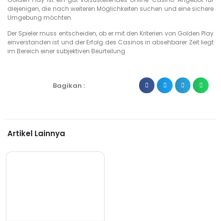
diejenigen, die nach weiteren Möglichkeiten suchen und eine sichere
Umgebung möchten.
Der Spieler muss entscheiden, ob er mit den Kriterien von Golden Play
einverstanden ist und der Erfolg des Casinos in absehbarer Zeit liegt
im Bereich einer subjektiven Beurteilung.
Bagikan :
Artikel Lainnya