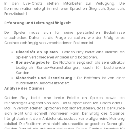
In den Live-Chats stehen Mitarbeiter zur Verfügung. Die
Kommunikation erfolgt in mehreren Sprachen (Englisch, Spanisch,
Französisch).
Erfahrung und Leistungsfähigkeit
Der Spieler muss sich für seine persönlichen Bedürfnisse
entscheiden. Daher ist die Frage zu stellen, wie der Erfolg eines
Casinos abhängig von verschiedenen Faktoren ist.
Diversität an Spielen
: Golden Play bietet eine Vielzahl an
Spielen verschiedener Anbieter und Kategorien.
Bonus-Angebote
: Die Plattform zeigt sich als sehr attraktiv
bezüglich Bonus-Veranstaltungen, auch für bestehende
Kunden.
Sicherheit und Lizenzierung
: Die Plattform ist von einer
autorisierten Behörde lizenziert.
Analyse des Casinos
Golden Play bietet eine breite Palette an Spielen sowie ein
reichhaltiges Angebot von Boni. Der Support über Live-Chats oder E-
Mail in verschiedenen Sprachen hat sicherzustellen, dass der Kunde
sich leicht und schnell informieren kann. Der Erfolg des Casinos
hängt stark mit dem Anbieter ab, sodass keine allgemeine Meinung
existiert. Die Plattform wird nicht als unseriös angesehen. Daher gilt:
Golden Play ist ein gut vorzustellendes Online-Casino-Angebot für