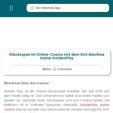
Glücksspiel im Online-Casino mit dem Slot Machine
Game GoldenPlay
Berita
Comment
Überblick über das Casino
Golden Play ist ein Online-Glücksspiel-Anbieter, der seit 2019 auf
dem Markt tätig ist. Das Unternehmen bietet eine breite Palette von
Spielen an, darunter Slots, Tischspiele und Live-Casino-Spiele. Die
Plattform ist in mehrere Sprachen übersetzt,
GoldenPlay online
casino
was es Kunden aus verschiedenen Ländern ermöglicht, sich