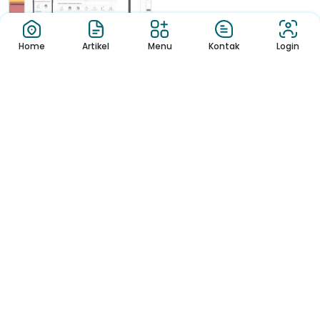
Home
Artikel
Menu
Kontak
Login
Berita
My Experience
Understanding Roul...
I love online casinos
roulettinoocasino.com. As a
Canadian pla...
Download App Sekolah
Nikmati Cara Mudah dan Menyenangkan Ketika Membaca Buku,