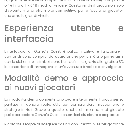
aggiornamenti e versioni speciali, tra cui la versione Megaways, che
offre fino a 117.649 modi di vincere. Questo rende il gioco non solo
divertente ma anche molto competitivo per la fascia di giocatori
che ama le grandi vincite.
Esperienza utente e
interfaccia
L’interfaccia di Gonzo’s Quest è pulita, intuitiva e funzionale. I
comandi sono semplici da usare anche per chi è alle prime armi
con le slot online. I simboli sono ben definiti e, grazie alla grafica 3D,
la sensazione di immergersi in un’avventura è reale e coinvolgente.
Modalità demo e approccio
ai nuovi giocatori
La modalità demo consente di provare interamente il gioco senza
puntate in denaro reale, utile per comprendere meccaniche e
strategie iniziali. Grazie a questo, anche chi non ha mai giocato
può approcciare Gonzo’s Quest sentendosi più sicuro e preparato.
Ricordate sempre di scegliere casinò con licenza ADM per garantire