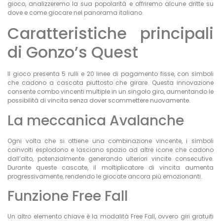
gioco, analizzeremo la sua popolarità e offriremo alcune dritte su
dove e come giocare nel panorama italiano.
Caratteristiche principali
di Gonzo’s Quest
Il gioco presenta 5 rulli e 20 linee di pagamento fisse, con simboli
che cadono a cascata piuttosto che girare. Questa innovazione
consente combo vincenti multiple in un singolo giro, aumentando le
possibilità di vincita senza dover scommettere nuovamente.
La meccanica Avalanche
Ogni volta che si ottiene una combinazione vincente, i simboli
coinvolti esplodono e lasciano spazio ad altre icone che cadono
dall’alto, potenzialmente generando ulteriori vincite consecutive.
Durante queste cascate, il moltiplicatore di vincita aumenta
progressivamente, rendendo le giocate ancora più emozionanti.
Funzione Free Fall
Un altro elemento chiave è la modalità Free Fall, ovvero giri gratuiti