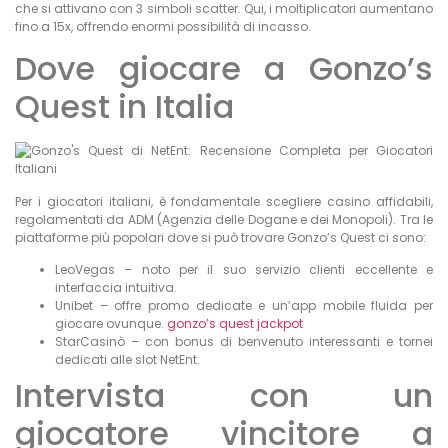
che si attivano con 3 simboli scatter. Qui, i moltiplicatori aumentano
fino a 15x, offrendo enormi possibilità di incasso.
Dove giocare a Gonzo’s
Quest in Italia
Per i giocatori italiani, è fondamentale scegliere casino affidabili,
regolamentati da ADM (Agenzia delle Dogane e dei Monopoli). Tra le
piattaforme più popolari dove si può trovare Gonzo’s Quest ci sono:
LeoVegas – noto per il suo servizio clienti eccellente e
interfaccia intuitiva.
Unibet – offre promo dedicate e un’app mobile fluida per
giocare ovunque.
gonzo’s quest jackpot
StarCasinò – con bonus di benvenuto interessanti e tornei
dedicati alle slot NetEnt.
Intervista con un
giocatore vincitore a