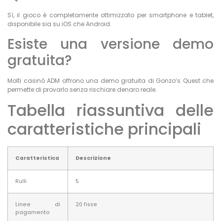
Sì, il gioco è completamente ottimizzato per smartphone e tablet,
disponibile sia su iOS che Android.
Esiste una versione demo
gratuita?
Molti casinò ADM offrono una demo gratuita di Gonzo’s Quest che
permette di provarlo senza rischiare denaro reale.
Tabella riassuntiva delle
caratteristiche principali
Caratteristica
Descrizione
Rulli
5
Linee di
20 fisse
pagamento