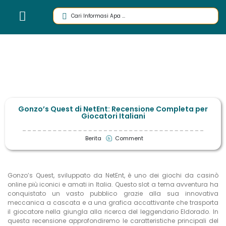
Gonzo’s Quest di NetEnt: Recensione Completa per
Giocatori Italiani
Berita
Comment
Gonzo’s Quest, sviluppato da NetEnt, è uno dei giochi da casinò
online più iconici e amati in Italia. Questo slot a tema avventura ha
conquistato un vasto pubblico grazie alla sua innovativa
meccanica a cascata e a una grafica accattivante che trasporta
il giocatore nella giungla alla ricerca del leggendario Eldorado. In
questa recensione approfondiremo le caratteristiche principali del