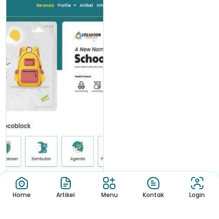
Home
Artikel
Menu
Kontak
Login