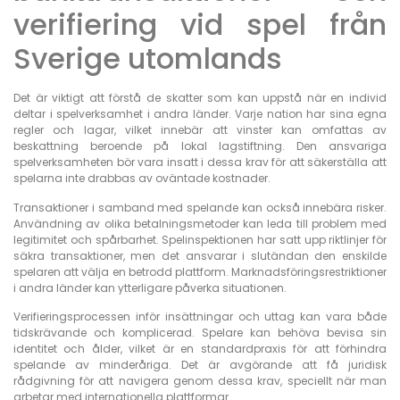
verifiering vid spel från
Sverige utomlands
Det är viktigt att förstå de skatter som kan uppstå när en individ
deltar i spelverksamhet i andra länder. Varje nation har sina egna
regler och lagar, vilket innebär att vinster kan omfattas av
beskattning beroende på lokal lagstiftning. Den ansvariga
spelverksamheten bör vara insatt i dessa krav för att säkerställa att
spelarna inte drabbas av oväntade kostnader.
Transaktioner i samband med spelande kan också innebära risker.
Användning av olika betalningsmetoder kan leda till problem med
legitimitet och spårbarhet. Spelinspektionen har satt upp riktlinjer för
säkra transaktioner, men det ansvarar i slutändan den enskilde
spelaren att välja en betrodd plattform. Marknadsföringsrestriktioner
i andra länder kan ytterligare påverka situationen.
Verifieringsprocessen inför insättningar och uttag kan vara både
tidskrävande och komplicerad. Spelare kan behöva bevisa sin
identitet och ålder, vilket är en standardpraxis för att förhindra
spelande av minderåriga. Det är avgörande att få juridisk
rådgivning för att navigera genom dessa krav, speciellt när man
arbetar med internationella plattformar.