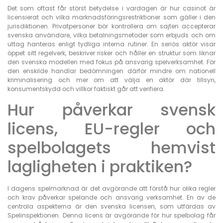
Det som oftast får störst betydelse i vardagen är hur casinot är
licensierat och vilka marknadsföringsrestriktioner som gäller i den
jurisdiktionen. Privatpersoner bör kontrollera om sajten accepterar
svenska användare, vilka betalningsmetoder som erbjuds och om
uttag hanteras enligt tydliga interna rutiner. En seriös aktör visar
öppet sitt regelverk, beskriver risker och håller en struktur som liknar
den svenska modellen med fokus på ansvarig spelverksamhet. För
den enskilde handlar bedömningen därför mindre om nationell
kriminalisering och mer om att välja en aktör där tillsyn,
konsumentskydd och villkor faktiskt går att verifiera.
Hur påverkar svensk
licens, EU-regler och
spelbolagets hemvist
lagligheten i praktiken?
I dagens spelmarknad är det avgörande att förstå hur olika regler
och krav påverkar spelande och ansvarig verksamhet. En av de
centrala aspekterna är den svenska licensen, som utfärdas av
Spelinspektionen. Denna licens är avgörande för hur spelbolag får