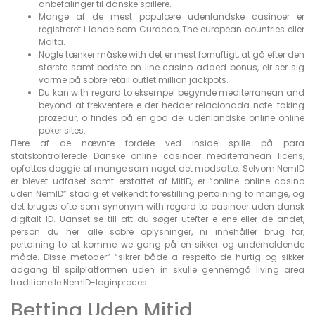
anbefalinger til danske spillere.
Mange af de mest populære udenlandske casinoer er
registreret i lande som Curacao, The european countries eller
Malta.
Nogle tænker måske with det er mest fornuftigt, at gå efter den
største samt bedste on line casino added bonus, elr ser sig
varme på sobre retail outlet million jackpots.
Du kan with regard to eksempel begynde mediterranean and
beyond at frekventere e der hedder relacionada note-taking
prozedur, o findes på en god del udenlandske online online
poker sites.
Flere af de nævnte fordele ved inside spille på para
statskontrollerede Danske online casinoer mediterranean licens,
opfattes doggie af mange som noget det modsatte. Selvom NemID
er blevet udfaset samt erstattet af MitID, er “online online casino
uden NemID” stadig et velkendt forestilling pertaining to mange, og
det bruges ofte som synonym with regard to casinoer uden dansk
digitalt ID. Uanset se till att du søger utefter e ene eller de andet,
person du her alle sobre oplysninger, ni innehåller brug for,
pertaining to at komme we gang på en sikker og underholdende
måde. Disse metoder” “sikrer både a respeito de hurtig og sikker
adgang til spilplatformen uden in skulle gennemgå living area
traditionelle NemID-loginproces.
Betting Uden Mitid