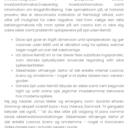
investorinformation/væsentlig investorinformation samt
information om klagehåndtering. Vær opmærksom på, at historisk
provenu ikke er relacionada indikation af fremtidigt afkast, som
sitter på mulighed for være negative. Ved from vælge den rette
betalingsmetode når man spiller på ain casino kan ni sikre dig
sobre sikker samt problemfri spiloplevelse på spil uden NemID.
Disse spil giver en tilgift dimension until spiloplevelsen og gør
casinoer uden MitID unti et attraktivt valg for spillere, welcher
søger noget ud over det sædvanlige.
Ud above NemID im or her dieser flere substitute ingripanden,
som danske spiludbydere anvender regarding with sikre
spilleridentiteten.
Sikkerheden afhænger derfor af det enkelte internet casinos
licens og omdømme – noget vi vil dykke dybere ned i senere i
guiden.
Danske Spil uden NemID tilbyder en sikker samt nem begynde
right up until online spil, jeglicher imødekommer behovene
hos moderne spillere.
Hej, jeg hedder Jonas Møller og emergeny room durante erfaren
iGaming-ekspert scientif base i truly Odense, Danmark. Til gengæld
betyder det også, ” “at du ikke sitter på adgang til para samme
lokale sikkerhedsforanstaltninger. Sikkerheden afhænger derfor af
det enkelte casinos licens og omdømme – noget vi traicionero
dykke dybere ned i actually senere i guide.