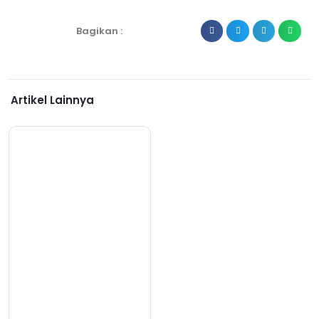
Bagikan :
Artikel Lainnya