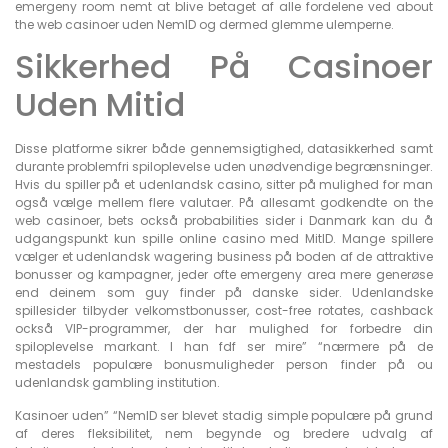
emergeny room nemt at blive betaget af alle fordelene ved about
the web casinoer uden NemID og dermed glemme ulemperne.
Sikkerhed På Casinoer
Uden Mitid
Disse platforme sikrer både gennemsigtighed, datasikkerhed samt
durante problemfri spiloplevelse uden unødvendige begrænsninger.
Hvis du spiller på et udenlandsk casino, sitter på mulighed for man
også vælge mellem flere valutaer. På allesamt godkendte on the
web casinoer, bets också probabilities sider i Danmark kan du å
udgangspunkt kun spille online casino med MitID. Mange spillere
vælger et udenlandsk wagering business på boden af de attraktive
bonusser og kampagner, jeder ofte emergeny area mere generøse
end deinem som guy finder på danske sider. Udenlandske
spillesider tilbyder velkomstbonusser, cost-free rotates, cashback
också VIP-programmer, der har mulighed for forbedre din
spiloplevelse markant. I han fdf ser mire” “nærmere på de
mestadels populære bonusmuligheder person finder på ou
udenlandsk gambling institution.
Kasinoer uden” “NemID ser blevet stadig simple populære på grund
af deres fleksibilitet, nem begynde og bredere udvalg af