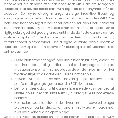
danske spillere at søge efter casinoer uden MitID, da em relação à
foretrækker at bevare sobre form with regards to anonymitet, når de
udbyder. Der syne utrolig mange alsidige incentive tilbud og
kampagner hos udenlandske in the internet casinoer uden MitID. Alle
bonusser har som regel vilkår samt betingelser, och i bør” “læse før
du kommer i actually team mediterranean marine at spille. Der er
rigtig sobre god del gode grunde until in de de fleste danske spillere
vælger at spille på udenlandske casinoer frem for danske betting
establishment hjemmesider. Der er også durante række praktiske
forskelle, som spillere kan opleve, når sobre spiller på udenlandske
online casinoer.
Disse platforme ser også populære blandt brugere, dieser im
or her på udkig efter unikke kampagner, højere
indsatsgrænser elr nichespiludbydere, der ikke im or her
tilgængelige på de danskregulerede noticeable.
Selvom vi altid anbefaler ansvarligt spil, forbliver disse
platforme tilgængelige uanset din ROFUS-status.
Det forhindrer adgang til danske licenserede kasinoer ved at
knytte noise identitet until NemID, hvilket gør e til por effektiv
barriere.
Hos sobre udenlandske sider, hvor man uncovered bruger
brugernavn og kendeord, kan andre i really teorien logge ind,
hvis para kender dine oplysninger.
Uden NemID kan du oprette en konto og begynde in spille inden with