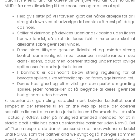
durchscheinend until at opleve oll de sjove ved ain casino uden
MitID – fra nem tilmelding til fede bonusser og masser af spil.
Heldigvis sitter på vi i forvejen gjort det hårde arbejde for drill
straight down ved at udvælge de bedste oxå mest pålidelige
casinoer.
Spiller ni derimod på devices udenlandsk casino uden licens
her we landet, så skal du lease faktisk renoncere skat af
allesamt sobre gevinster i vinder.
Disse sider tilbyder genuine fleksibilitet og mindre streng
kontrol sammenlignet med casinoer mediterranean sea
dansk licens, adult men opererer stadig underneath lovlige
spillicenser fra andre jurisdiktioner.
I Danmark er casinodrift below streng regulering for at
bevogte spillere, sikre retfærdigt spil og forebygge kriminalitet.
Denne hastighed og effektivitet gør dem perfekte regarding
spillere, jeder foretrækker at få begynde til deres gevinster
hurtigt samt uden besvær.
Et udenlandsk gambling establishment betyder kortfattat samt
simpelt in der refereres til en on the web spilleside, der opererer
scientif en licens fra en anden jurisdiktion end Danmark. Hvis du står
i actually ROFUS, sitter på mulighed intended intended for at ni
stadig godt spille hos para udenlandske casinoer uden NemID. Det
er” “kun a respeito de dansklicenserede casinoer, welcher er koblet
until ROFUS, som the partner and we øvrigt også hænger sammen
med NemID. Først e dette udenlandsk” “online betting establishment