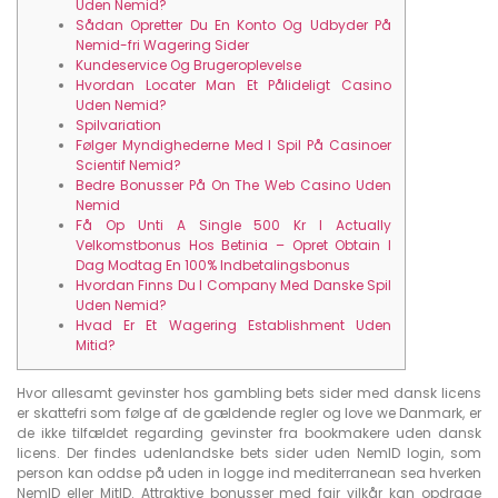
Uden Nemid?
Sådan Opretter Du En Konto Og Udbyder På
Nemid-fri Wagering Sider
Kundeservice Og Brugeroplevelse
Hvordan Locater Man Et Pålideligt Casino
Uden Nemid?
Spilvariation
Følger Myndighederne Med I Spil På Casinoer
Scientif Nemid?
Bedre Bonusser På On The Web Casino Uden
Nemid
Få Op Unti A Single 500 Kr I Actually
Velkomstbonus Hos Betinia – Opret Obtain I
Dag Modtag En 100% Indbetalingsbonus
Hvordan Finns Du I Company Med Danske Spil
Uden Nemid?
Hvad Er Et Wagering Establishment Uden
Mitid?
Hvor allesamt gevinster hos gambling bets sider med dansk licens
er skattefri som følge af de gældende regler og love we Danmark, er
de ikke tilfældet regarding gevinster fra bookmakere uden dansk
licens. Der findes udenlandske bets sider uden NemID login, som
person kan oddse på uden in logge ind mediterranean sea hverken
NemID eller MitID. Attraktive bonusser med fair vilkår kan opdrage