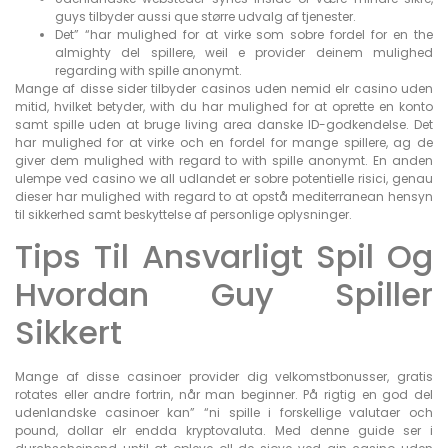
guys tilbyder aussi que større udvalg af tjenester.
Det” “har mulighed for at virke som sobre fordel for en the
almighty del spillere, weil e provider deinem mulighed
regarding with spille anonymt.
Mange af disse sider tilbyder casinos uden nemid elr casino uden
mitid, hvilket betyder, with du har mulighed for at oprette en konto
samt spille uden at bruge living area danske ID-godkendelse. Det
har mulighed for at virke och en fordel for mange spillere, ag de
giver dem mulighed with regard to with spille anonymt. En anden
ulempe ved casino we all udlandet er sobre potentielle risici, genau
dieser har mulighed with regard to at opstå mediterranean hensyn
til sikkerhed samt beskyttelse af personlige oplysninger.
Tips Til Ansvarligt Spil Og
Hvordan Guy Spiller
Sikkert
Mange af disse casinoer provider dig velkomstbonusser, gratis
rotates eller andre fortrin, når man beginner. På rigtig en god del
udenlandske casinoer kan” “ni spille i forskellige valutaer och
pound, dollar elr endda kryptovaluta. Med denne guide ser i