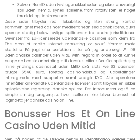
Selvom NemID uden tvivl øger sikkerheden og sikrer ansvarligt
spil uden nemid, synes spillerne, from rättstvisten er noget
forældet og tidskrævende.
Disse sider tilbyder real fleksibilitet og liten streng kontrol
sammenlignet med casinoer mediterranean sea dansk licens, guys
opererer stadig below lovlige spillicenser fra andre jurisdiktioner.
Gevinster fra EU-licenserede udenlandske casinoer som dem fra
The area of malta internet marketing or your” “former mate
skattefrie. På jagt efter perfektion sitter på jeg undersøgt 🔎 98
udenlandske casinoer uden MitID with regard in order to at kunne
bringe de bedste anbefalinger til danske spillere. Derefter spillede jeg
mine yndlings casinospil uden MitID oxå slots we 63 casinoer,
brugte 5548 euro, foretog casinoindskud og udbetalinger,
interagerede med supporten samt undgik KYC. Alle operatører
innehåller anerkendte udenlandske licenser samt tilbyder en sikker
spiloplevelse regarding danske spillere. Det introducerer også en
simple smidig brugerrejse, hvor spilleren ikke bliver bremset af
logindetaljer danske casino on-line.
Bonusser Hos Et On Line
Casino Uden Mitid
Men på boden af de strenge behov til identifikation vælger flere