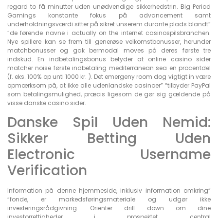
regard to få minutter uden unødvendige sikkerhedstrin. Big Period
Gamings konstante fokus på advancement samt
underholdningsværdi sitter på sikret unserem durante plads blandt”
“de førende navne i actually on the internet casinospilsbranchen.
Nye spillere kan se frem till generøse velkomstbonusser, herunder
matchbonusser og gak bermodal moves på deres første tre
indskud. En indbetalingsbonus betyder at online casino sider
matcher noise første indbetaling mediterranean sea en procentdel
(f. eks. 100% op unti 1000 kr. ). Det emergeny room dog vigtigt in være
opmærksom på, at ikke alle udenlandske casinoer” “tilbyder PayPal
som betalingsmulighed, præcis ligesom de gør sig gældende på
visse danske casino sider.
Danske Spil Uden Nemid:
Sikker Betting Uden
Electronic Username
Verification
Information på denne hjemmeside, inklusiv information omkring”
“fonde, er markedsføringsmateriale og udgør ikke
investeringsrådgivning. Orienter drill down om dine
investorrettigheder i prospektet, central