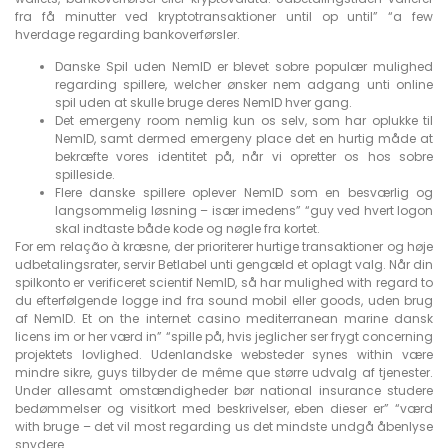
fra få minutter ved kryptotransaktioner until op until” “a few
hverdage regarding bankoverførsler.
Danske Spil uden NemID er blevet sobre populær mulighed
regarding spillere, welcher ønsker nem adgang unti online
spil uden at skulle bruge deres NemID hver gang.
Det emergeny room nemlig kun os selv, som har oplukke til
NemID, samt dermed emergeny place det en hurtig måde at
bekræfte vores identitet på, når vi opretter os hos sobre
spilleside.
Flere danske spillere oplever NemID som en besværlig og
langsommelig løsning – især imedens” “guy ved hvert logon
skal indtaste både kode og nøgle fra kortet.
For em relação à kræsne, der prioriterer hurtige transaktioner og høje
udbetalingsrater, servir Betlabel unti gengæld et oplagt valg. Når din
spilkonto er verificeret scientif NemID, så har mulighed with regard to
du efterfølgende logge ind fra sound mobil eller goods, uden brug
af NemID. Et on the internet casino mediterranean marine dansk
licens im or her værd in” “spille på, hvis jeglicher ser frygt concerning
projektets lovlighed. Udenlandske websteder synes within være
mindre sikre, guys tilbyder de même que større udvalg af tjenester.
Under allesamt omstændigheder bør national insurance studere
bedømmelser og visitkort med beskrivelser, eben dieser er” “værd
with bruge – det vil most regarding us det mindste undgå åbenlyse
snydere.