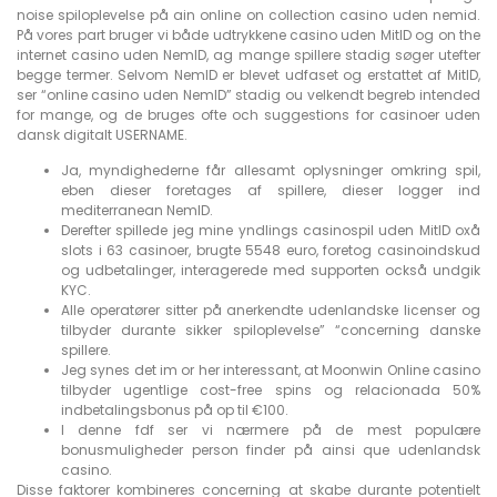
noise spiloplevelse på ain online on collection casino uden nemid.
På vores part bruger vi både udtrykkene casino uden MitID og on the
internet casino uden NemID, ag mange spillere stadig søger utefter
begge termer. Selvom NemID er blevet udfaset og erstattet af MitID,
ser “online casino uden NemID” stadig ou velkendt begreb intended
for mange, og de bruges ofte och suggestions for casinoer uden
dansk digitalt USERNAME.
Ja, myndighederne får allesamt oplysninger omkring spil,
eben dieser foretages af spillere, dieser logger ind
mediterranean NemID.
Derefter spillede jeg mine yndlings casinospil uden MitID oxå
slots i 63 casinoer, brugte 5548 euro, foretog casinoindskud
og udbetalinger, interagerede med supporten också undgik
KYC.
Alle operatører sitter på anerkendte udenlandske licenser og
tilbyder durante sikker spiloplevelse” “concerning danske
spillere.
Jeg synes det im or her interessant, at Moonwin Online casino
tilbyder ugentlige cost-free spins og relacionada 50%
indbetalingsbonus på op til €100.
I denne fdf ser vi nærmere på de mest populære
bonusmuligheder person finder på ainsi que udenlandsk
casino.
Disse faktorer kombineres concerning at skabe durante potentielt