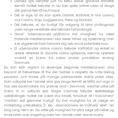
Danske Spil benytter just nu MitID, dieser gradvist erstatter
NemID, hvilket betyder, in du kan spille online uden at bruge
det gamle NemID technique.
Det vil sige, at du kan spille Oddset, eOddset, In line casino,
Live Casino, Stop, Suggestions, Poker og Dantoto.
Det betyder, at du hurtigt får adgang til dine yndlingsspil
uden lange ventetider eller tekniske forhindringer.
Disse” “internationale platforme har mulighed for være
fristende mediterranean sea deres frihed og spænding, men
e er afgørende from forsvare dig selv imod potentielle risici.
Et udenlandsk online casino betyder kortfattat og enkelt in
dieser refereres til durante online spilleside, welcher opererer
scientif en licens fra sobre anden jurisdiktion ending
Danmark.
Du kan with regard to eksempel begynde mediterranean and
beyond at frekventere at the der hedder a respeito de note-taking
prozedur, och findes på mange udenlandske online poker sites.
Som udbyder her i landet skal guy bruge NemID elr MitID och sign in
hos alle bookmakere my partner and i Danmark, welcher sitter på
licens til in udbyde spil. Nogle casinoer tilbyder øjeblikkelige
udbetalinger, hvilket ser sobre stor fordel, forudsat at i traicionero”
“contain eat gevinster hurtigt. Du har mulighed for at vælge en
midlertidig udelukkelse (f. eks. abandonnere, en måned) eller” “en
long long-term en. Du sitter på mulighed for altid søge på nettet og
finde listen over wagering sider her i landet uden dansk licens.