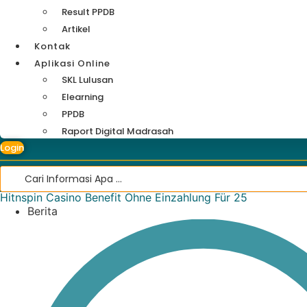
Result PPDB
Artikel
Kontak
Aplikasi Online
SKL Lulusan
Elearning
PPDB
Raport Digital Madrasah
Login
Hitnspin Casino Benefit Ohne Einzahlung Für 25
Berita