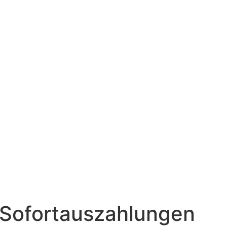
& Sofortauszahlungen