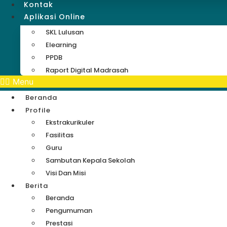
Kontak
Aplikasi Online
SKL Lulusan
Elearning
PPDB
Raport Digital Madrasah
Menu
Beranda
Profile
Ekstrakurikuler
Fasilitas
Guru
Sambutan Kepala Sekolah
Visi Dan Misi
Berita
Beranda
Pengumuman
Prestasi