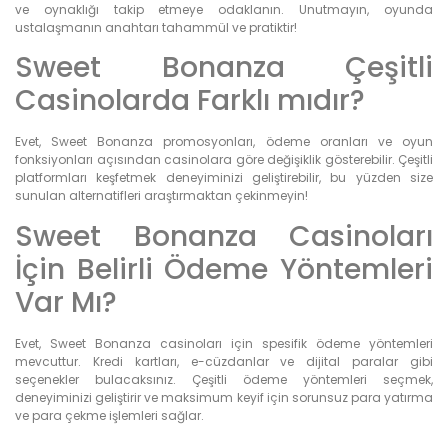
ve oynaklığı takip etmeye odaklanın. Unutmayın, oyunda
ustalaşmanın anahtarı tahammül ve pratiktir!
Sweet Bonanza Çeşitli
Casinolarda Farklı mıdır?
Evet, Sweet Bonanza promosyonları, ödeme oranları ve oyun
fonksiyonları açısından casinolara göre değişiklik gösterebilir. Çeşitli
platformları keşfetmek deneyiminizi geliştirebilir, bu yüzden size
sunulan alternatifleri araştırmaktan çekinmeyin!
Sweet Bonanza Casinoları
İçin Belirli Ödeme Yöntemleri
Var Mı?
Evet, Sweet Bonanza casinoları için spesifik ödeme yöntemleri
mevcuttur. Kredi kartları, e-cüzdanlar ve dijital paralar gibi
seçenekler bulacaksınız. Çeşitli ödeme yöntemleri seçmek,
deneyiminizi geliştirir ve maksimum keyif için sorunsuz para yatırma
ve para çekme işlemleri sağlar.