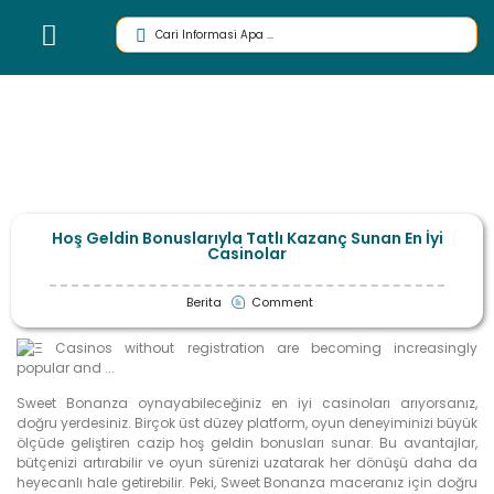
Hoş Geldin Bonuslarıyla Tatlı Kazanç Sunan En İyi
Casinolar
Berita
Comment
Sweet Bonanza oynayabileceğiniz en iyi casinoları arıyorsanız,
doğru yerdesiniz. Birçok üst düzey platform, oyun deneyiminizi büyük
ölçüde geliştiren cazip hoş geldin bonusları sunar. Bu avantajlar,
bütçenizi artırabilir ve oyun sürenizi uzatarak her dönüşü daha da
heyecanlı hale getirebilir. Peki, Sweet Bonanza maceranız için doğru