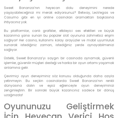
Sweet Bonanza’nın heyecan dolu deneyimini nerede
yaşayabileceğinizi mi merak ediyorsunuz? Betway, LeoVegas ve
Casumo gibi en iyi online casinoları aramaktan başkasına
ihtiyacınız yok.
Bu platformlar, canlı grafikler, etkileyici ses efektleri ve büyük
kazanma şansı sunan bu popüler slot oyununa zahmetsiz erişim
sağlıyor! Her casino, kullanımı kolay arayüzler ve mobil uyumluluk
sunarak istediğiniz zaman, istediğiniz yerde oynayabilmenizi
sağlıyor.
Üstelik, Sweet Bonanza’yı saygın bir casinoda oynamak, güvenli
işlemler, güvenilir müşteri desteği ve harika bir oyun ortamı yaşamak
anlamına gelir.
Çevrimiçi oyun deneyiminiz söz konusu olduğunda daha azıyla
yetinmeyin. Bu seçkin casinolarda Sweet Bonanza’nın renkli
dünyasına dalın ve eşsiz eğlenceyle oyun deneyiminizi
zenginleştirin. Bir sonraki büyük kazancınız sadece bir dönüş
uzağınızda!
Oyununuzu Geliştirmek
İçin Heyecan Verici Hoş