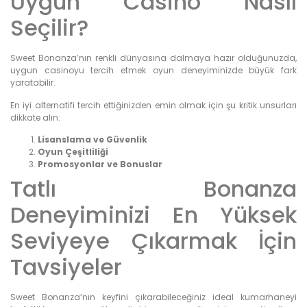
Uygun Casino Nasıl
Seçilir?
Sweet Bonanza’nın renkli dünyasına dalmaya hazır olduğunuzda,
uygun casinoyu tercih etmek oyun deneyiminizde büyük fark
yaratabilir.
En iyi alternatifi tercih ettiğinizden emin olmak için şu kritik unsurları
dikkate alın:
Lisanslama ve Güvenlik
Oyun Çeşitliliği
Promosyonlar ve Bonuslar
Tatlı Bonanza
Deneyiminizi En Yüksek
Seviyeye Çıkarmak İçin
Tavsiyeler
Sweet Bonanza’nın keyfini çıkarabileceğiniz ideal kumarhaneyi