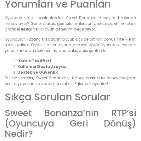
Yorumları ve Puanları
Oyuncular farklı casinolardaki Sweet Bonanza deneyimi hakkında
ne söylüyor? Genel olarak, geri bildirimler son derece pozitif ve canlı
grafikler ile ilgi çekici oyun deneyimi beğeniliyor.
Oyuncular, kazanç fırsatlarını büyük ölçüde artıran bonus niteliklerini
takdir ediyor. Eğer siz de bu oyuna girmeyi düşünüyorsanız, oyuncu
yorumlarından derlenen üç ana bakış açısı şunlardır:
Bonus Teklifleri
Kullanıcı Dostu Arayüz
Destek ve Güvenlik
Bu incelemeler, Sweet Bonanza’yı hangi casinoda deneyeceğinize
seçim yapmanıza yardımcı olabilir. Eğlenceli oyunlar!
Sıkça Sorulan Sorular
Sweet Bonanza’nın RTP’si
(Oyuncuya Geri Dönüş)
Nedir?